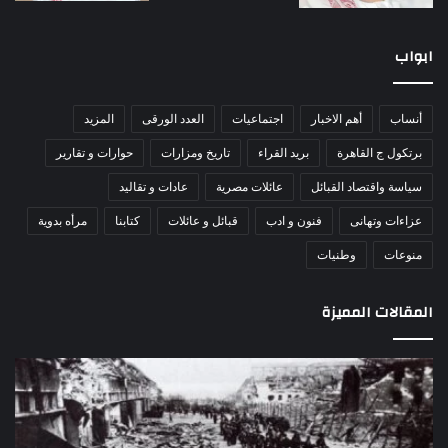
ابواب
أنساب
أهم الاخبار
اجتماعيات
العدد الورقى
المزيد
برتكول ج القاهرة
بريد القراء
تاريخ ومزارات
حوارات و تقارير
سياسة واقتصاد القبائل
عائلات مصرية
عادات و تقاليد
عزاءات وتهانى
فنون و ادب
قبائل و عائلات
كتابنا
مرأه بدوية
منوعات
وطنيات
المقالات المميزة
اللواء
الأ
دكتور
العا
راضي
للهل
عبدالمعطي
الأ