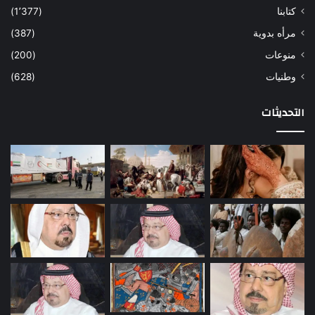
كتابنا
(1٬377)
مرأه بدوية
(387)
منوعات
(200)
وطنيات
(628)
التحديثات