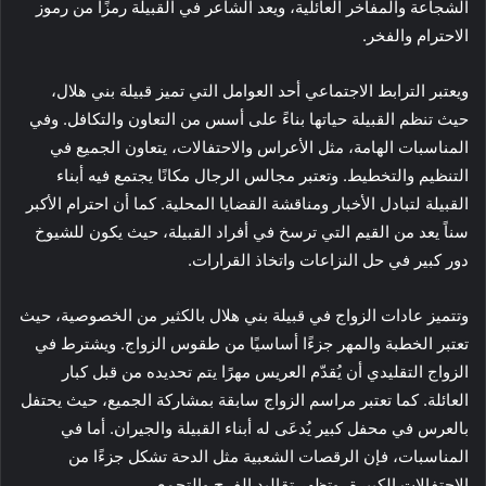
الشجاعة والمفاخر العائلية، ويعد الشاعر في القبيلة رمزًا من رموز
الاحترام والفخر.
ويعتبر الترابط الاجتماعي أحد العوامل التي تميز قبيلة بني هلال،
حيث تنظم القبيلة حياتها بناءً على أسس من التعاون والتكافل. وفي
المناسبات الهامة، مثل الأعراس والاحتفالات، يتعاون الجميع في
التنظيم والتخطيط. وتعتبر مجالس الرجال مكانًا يجتمع فيه أبناء
القبيلة لتبادل الأخبار ومناقشة القضايا المحلية. كما أن احترام الأكبر
سناً يعد من القيم التي ترسخ في أفراد القبيلة، حيث يكون للشيوخ
دور كبير في حل النزاعات واتخاذ القرارات.
وتتميز عادات الزواج في قبيلة بني هلال بالكثير من الخصوصية، حيث
تعتبر الخطبة والمهر جزءًا أساسيًا من طقوس الزواج. ويشترط في
الزواج التقليدي أن يُقدّم العريس مهرًا يتم تحديده من قبل كبار
العائلة. كما تعتبر مراسم الزواج سابقة بمشاركة الجميع، حيث يحتفل
بالعرس في محفل كبير يُدعَى له أبناء القبيلة والجيران. أما في
المناسبات، فإن الرقصات الشعبية مثل الدحة تشكل جزءًا من
الاحتفالات الكبيرة، وتظهر تقاليد الفرح والتجمع.