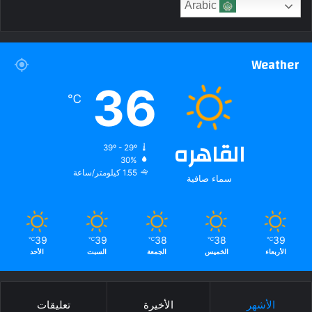
Arabic
Weather
36
℃
القاهره
39º - 29º
30%
1.55 كيلومتر/ساعة
سماء صافية
39
39
38
38
39
℃
℃
℃
℃
℃
الأربعاء
الخميس
الجمعة
السبت
الأحد
الأشهر
الأخيرة
تعليقات