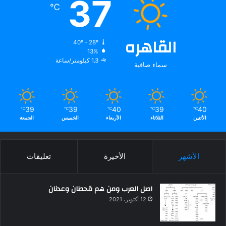
37
℃
القاهره
40º - 28º
13%
1.3 كيلومتر/ساعة
سماء صافية
39
39
40
39
40
℃
℃
℃
℃
℃
الأثنين
الثلاثاء
الأربعاء
الخميس
الجمعة
الأشهر
الأخيرة
تعليقات
اصل العرب ومن هم قحطان وعدنان
12 أكتوبر، 2021