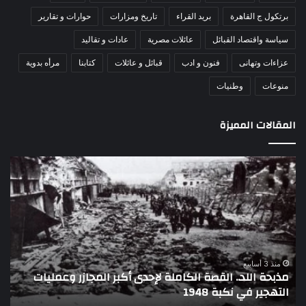
برتكول ج القاهرة
بريد القراء
تاريخ ومزارات
حوارات و تقارير
سياسة واقتصاد القبائل
عائلات مصرية
عادات و تقاليد
عزاءات وتهانى
فنون و ادب
قبائل و عائلات
كتابنا
مرأه بدوية
منوعات
وطنيات
المقالات المميزة
اللواء
دكتور
راضي
عبدالمعطي
يكتب:
30
يونيو
–
منذ 3 أسابيع
ازر وعمليات
3
تاريخ لا يمحى من الذاكرة الوطنية المصرية
يوليو..