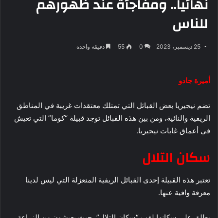
نهائيا.. ومفاجأة عند ظهورهم
للناس
25 ديسمبر، 2023
0
55
دقيقة واحدة
أميرة جادو
تضم نيجيريا بعض القبائل التي تمتلك معتقدات غريبة في المناطق
الريفية والنائية، ومن بين هذه القبائل توجد قبيلة “كوما” التي تعيش
في أعماق غابات نيجيريا.
سكان التلال
تعتبر هذه القبيلة إحدى القبائل الريفية المنعزلة التي ليس لدينا
معرفة وافية عنها.
يطلق على سكانها لقب “سكان التلال”، حيث يعيشون من الزراعة