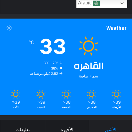
Arabic
Weather
33
℃
القاهره
39º - 29º
38%
2.52 كيلومتر/ساعة
سماء صافية
39
39
38
38
39
℃
℃
℃
℃
℃
الأربعاء
الخميس
الجمعة
السبت
الأحد
الأشهر
الأخيرة
تعليقات