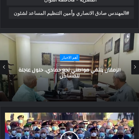
المهندس صادق الانصاري وأمين التنظيم المساعد لشئون
قبائل و عائلات
كل ما تريد معرفته عن قبيلة العساف.. أصلها
ونسبها وفخوذها