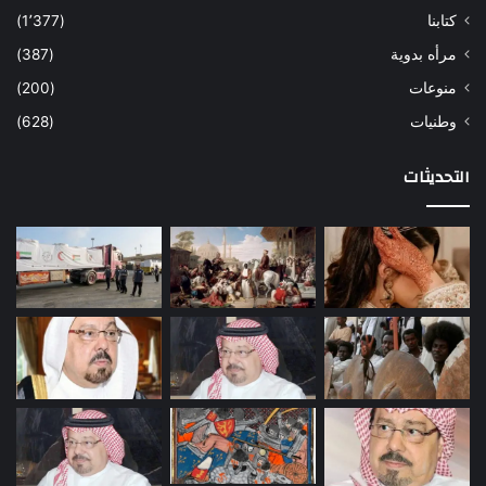
كتابنا
(1٬377)
مرأه بدوية
(387)
منوعات
(200)
وطنيات
(628)
التحديثات