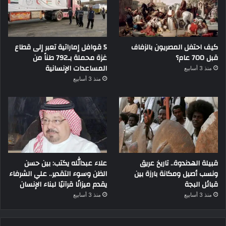
كيف احتفل المصريون بالزفاف
5 قوافل إماراتية تعبر إلى قطاع
قبل 700 عام؟
غزة محملة بـ792 طناً من
المساعدات الإنسانية
منذ 3 أسابيع
منذ 3 أسابيع
قبيلة الهدندوة.. تاريخ عريق
علاء عبدالله يكتب: بين حسن
ونسب أصيل ومكانة بارزة بين
الظن وسوء التقدير.. علي الشرفاء
قبائل البجة
يقدم ميزانًا قرآنيًا لبناء الإنسان
منذ 3 أسابيع
منذ 3 أسابيع