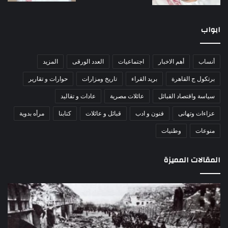
ابواب
أنساب
أهم الاخبار
اجتماعيات
العدد الورقى
المزيد
برتكول ج القاهرة
بريد القراء
تاريخ ومزارات
حوارات و تقارير
سياسة واقتصاد القبائل
عائلات مصرية
عادات و تقاليد
عزاءات وتهانى
فنون و ادب
قبائل و عائلات
كتابنا
مرأه بدوية
منوعات
وطنيات
المقالات المميزة
اللواء
الأ
دكتور
العا
راضي
للهل
عبدالمعطي
الأ