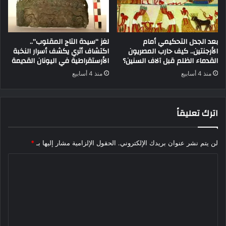
بعد الجدل التحكيمي أمام
لغز “سيدة التاج المقلوب”..
الأرجنتين.. كيف حارب المصريون
اكتشاف أثري يكشف أسرار النخبة
القدماء الظلم قبل آلاف السنين؟
الأرستقراطية في اليونان القديمة
منذ 4 أسابيع
منذ 4 أسابيع
اترك تعليقاً
لن يتم نشر عنوان بريدك الإلكتروني.
الحقول الإلزامية مشار إليها بـ
*
ا
ل
ت
ع
ل