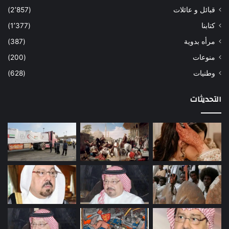
قبائل و عائلات
(2٬857)
كتابنا
(1٬377)
مرأه بدوية
(387)
منوعات
(200)
وطنيات
(628)
التحديثات