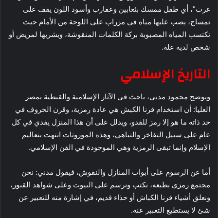
غرت”، أي طفل ممسك بثعابين وعقارب وأسود اللون يقف على
تمساح، يصب عليها مياه في مزراب على اللوحة من الأمام حيث
تكتسب المياه المصبوبة بركة الكلمات المنقوشة، ويشربها لمريض أو
شخص لديه علة.
التاريخ الإسلامي
ويوضح محمود مدني، باحث في الآثار الإسلامية والقبطية بمصر
العليا: أن استخدام قرنا الكبش هي عادة رمزية، وقرن الخروف في
حد ذاته ما هو إلا رمز للفدو، ويدلل على أن هذا المنزل يفدي في كل
عام على سبيل التفاخر والتباهي، وهذه الموروثات انتهت بتعاليم
الإسلام وإنما تبقى الرمزية وهي الموجودة في الفن الإسلامي.
أما عن الرسوم على أبواب المنازل والنقوش، فيقول مدني: نحن
مجتمع رمزي بطبعه، نكتب ونرسم على البيوت وعلى شواهد القبور،
ونعلق أشياء قرنا الكباش أو حذاء قديم، في إشارة منه للتعبير عن
شئ لا يستطيع التعبير عنه.