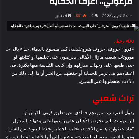
فرعوني.. اعرف الحكاية
24 أكتوبر، 2022
0
561
4 دقائق
تعليق “قرون الخرفان”على البيوت.. تراث شعبي أم أصل فرعوني.. اعرف الحكاية
دعاء رحيل
«قرون خروف، حروف هيروغليفية، كف مصبوغ بالدماء، حذاء بالي»..
موروثات شعبية مازال الأهالي يحرصون على تعليقها أو كتابتها أو
حتى طبعها على وجهات منازلهم وإن كانت القديمة منها بكثرة، في
اعتقادهم هي ترمز للحماية أو حفظهم من الشر أو ما إلى ذلك من
دلالات يحفظونها عبر السنين.
تراث شعبي
يقول العم سيد، من نجع حمادي، عن تعليق قرني الكبش أو
الرسومات التي يحرص الأهالي على رسمها على وجهات المنازل:
“عادات توارثناها من الأجداد، تجلب الحظ، وتحفظ البيوت من الشر”،
وهو ما اتفقت معه الخالة بخيتة، مشيرة إلى أنها لا تعلم لماذا يتمسك