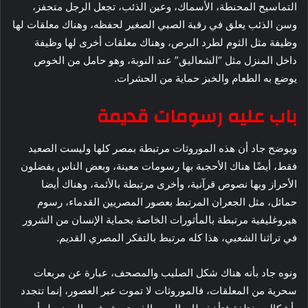
التماسيح المحنطة، الأسماك، وعين الذئب، تجعل الرجل متحفز،
وسن الذئب يعلق في رقبة الصبي الصغير لحفظه، وهناك معلقات لها
وظيفة مثل الثوم لطرد البرص، وهناك معلقات أخرى لها وظيفة
داخل المنزل مثل “الشعاليق” عند النوبة، وهو حامل من الخوص
يوضع به الطعام والخبز حماية من الحشرات.
باب عليه رسومات قديمة
ويوضح جاد أن هذه الموروثات مرتبطة بمصر كلها وليست الصعيد
فقط، أيضًا هناك الأحجبة بها رسومات معينة، وبعض الناس يفضلون
الأحراز وبها نصوص قرآنية، وأخرى مرتبطة بالأئمة، وهناك أيضا
حمائل، مثل الجعران المرتبط بعصور المصريين القدماء، رسوم
هيروغليفية مرتبطة بالمأثورات الخاصة بحماية الإنسان من الشرور
في تراثنا الشعبي، هذا كله مرتبط بالتفكر المصري القديم.
ونوه جاد بأنه هناك شكل الصليب والمصحف، عبارة عن مربعات
سحرية من المعلقات، فالموروثات لا تموت عبر العصور، إنما تتجدد