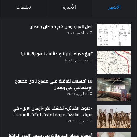
الأشهر
الأخيرة
تعليقات
اصل العرب ومن هم قحطان وعدنان
12 أكتوبر، 2021
تاريخ مدينه البلينا و عائلات الهوارة بالبلينا
23 سبتمبر، 2021
10 أمسيات ثقافية علي مسرح نادي مطروح
الإجتماعي في رمضان
21 أبريل، 2021
«صوت القبائل» تكشف لغز «أرسان الإبل» في
سيناء.. سلالات عريقة امتدت لمئات السنوات
15 يناير، 2023
أقسام قبيلة الحويطات في مصر.. (الجزء الثالث)