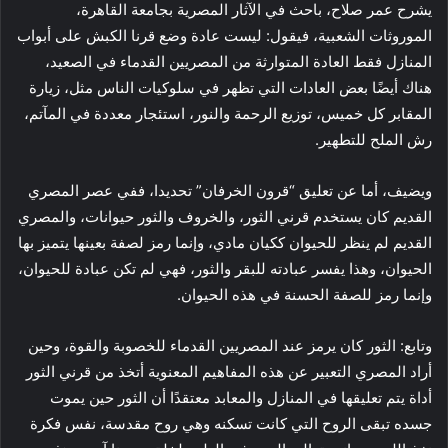
يشرح عمر صلاح، باحث في الآثار المصرية بجامعة القاهرة،
الموروثات الشعبية، فيقول: ليست عادة وضع قرنا الكبش على أبواب
المنازل فقط العادة المتوارثة من المصريين القدماء في الصعيد،
هناك أيضًا بعض العادات التي تظهر في سلوكيات الناس مثل، زيارة
المقابر كل خميس، توزيع الرحمة والنور، استئجار معددة في المآتم،
رش الملح للتطهير.
ويضيف، أما عن تعليق “قرون الخرفان” تحديدا، ففي عصر المصري
القديم كان يستخدم قرني الثور، والخروف والثور حيوانات، والمصري
القديم لم ينظر للحيوان ككيان مادي، وإنما رمز لصفة بعينها يتميز بها
الحيوان، وهذا يفسر عبادته للبقر والثور، فهي لم تكن عبادة للحيوان،
وإنما رمز للصفة الحسنة في هذه الحيوان.
وتابع: الثور كان يرمز عند المصريين القدماء للخصوبة والقوة، وحين
أراد المصري التعبير عن هذه المفاهيم المعنوية أتخذ من قرني الثور
أداة يتم تعليقها في المنازل والمعابد معتقدًا أن الثور حين يموت
جسده تبقى الروح التي كانت تسكنه وهي روح مقدسة، نفس فكرة