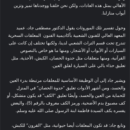
الأهالي بمثل هذه العادات، ولكن نحن خلقنا ووجدناها تميز وتزين
أبواب منازلنا.
وحول تفسير تلك الموروثات يقول الدكتور مصطفى جاد، عميد
المعهد العالي للفنون الشعبية بأكاديمية الفنون المعلقات السحرية
تندرج تحت قسم التراث الشعبي لدينا، ولكنها تختلف إن كانت على
السيارات أو الأبواب أو الأشجار، ومنها ما هو خاص بالنصوص
القرآنية، ومنها متعلقات مثل حدوة الحصان، الكبش، الأحذية، مثل
تعليق حذاء بالي على السيارة لفلق العين.
ويشير جاد إلى أن الوظيفة الأساسية للمعلقات مرتبطة بدرء العين
والحسد، ومن أشهر الأدوات تعليق “حدوة الحصان” في المنزل
للحماية من العين والحسد، وأيضًا تعليق “الكف” قد يكون متشكل، أو
كف مصبوغ بدم الأضحية، ورمز الكف معروف بالرقم (5)، والبعض
يفسره بكف السيدة فاطمة ابنة الرسول صلى الله عليه وسلم.
وتابع جاد: قد تكون المعلقات أيضا حيوانية، مثل “القرون” للكبش،