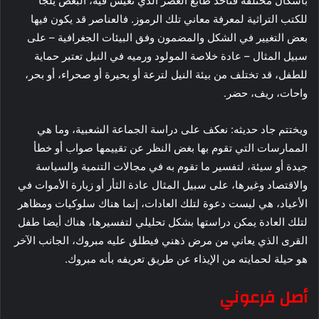
بأشكال مختلفة فتأخذ طابع العصر الذي تعيش فيه، البعض يلجأ
للكتب التراثية لمعرفة معاني تلك الرموز. فالعناصر قد يكون فيها
بعض التغيير في الشكل والمضمون وفق البيئات الجغرافية – على
سبيل المثال – عادة خلاصة المولود ورميه في النيل تعتبر حماية
للطفل، قد تختلف من بيئة النيل لترعة أو بحيرة أو صحراء، أو بحر،
واحات، ريف، حضر.
ويختتم جاد حديثه: نعكف على دراسة الجماعة الشعبية، وما هي
الممارسات التي تقوم بها بغض النظر عن تقييمها صواب أو خطأ
جيدة أو سيئة، لتفسير ما تقوم به في مجالات التنمية والسياسة
والاقتصاد وغيرها، على سبيل المثال عادة الثأر أو زيارة الأموات في
الأعياد، هي ليست دعوة لتلك العادات، إنما هناك سلوكيات ومظاهر
لتلك العادة يمكن دراستها بشكل تحليلي لتفسيرها، هناك أيضا طفل
القرى الذي يعاني من مرض ذهني فيطلق عليه مبروك، الجانب الآخر
هو حيلة لحمايته من الإيذاء عن طريق تعريفه بأنه مبروك.
أصل فرعوني