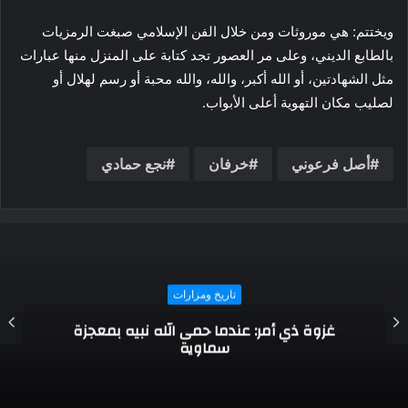
ويختتم: هي موروثات ومن خلال الفن الإسلامي صبغت الرمزيات
بالطابع الديني، وعلى مر العصور تجد كتابة على المنزل منها عبارات
مثل الشهادتين، أو الله أكبر، والله، والله محبة أو رسم لهلال أو
لصليب مكان التهوية أعلى الأبواب.
أصل فرعوني
خرفان
نجع حمادي
تاريخ ومزارات
باحثة في الآثار تكشف أسرار صناعة “الأواني
الكانوبية” في مصر القديمة