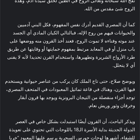
نفخ الله سبحانه وتعالى الروح في الطين لخلق سيدنا آدم، وهذه
الروح شئ مقدس من الله.
كما أن المصري القديم أدرك نفس المفهوم، فكل البني آدميين
والحيوانات فيهم من روح الإله، فبالتالي الكيان المادي أي الجسد
عند موته وفناءه لا تموت الروح، فعند أخذ القرون منه ووضعها على
باب منزل أو في المعابد مرتبط بمفهوم حمايتها أو وقايتها عن طريق
طرد الأرواح الشريرة وتطهيرها، واستخدام القرن تحديدا لأنه لا يفنى
أي لا يتحلل.
ويوضح صلاح، حتى تاج الملك كان يركب من عناصر حيوانية ويستخدم
فيها القرن، وهناك في قاعة تماثيل المعبودات في المتحف المصري،
توجد أجزاء منفصلة من التيجان البرونزية ويوجد بها قرون أبقار
وخرفان وثور وريش نعام.
ويذكر الباحث، أن القرون أيضًا استبدلت بشكل خاص في العصر
الدولة الحديثة بداية الأسرة الـ18 باللوحات التي تحتوي على تعويذة
للشفاء، أشهرها لوحات حورس السحرية يرسم عليها المعبود “خربا