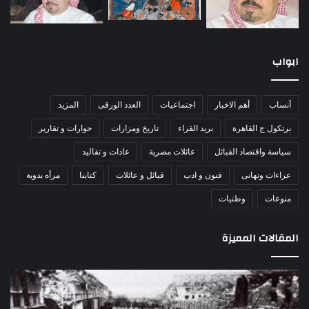
ابواب
أنساب
أهم الاخبار
اجتماعيات
العدد الورقى
المزيد
برتكول ج القاهرة
بريد القراء
تاريخ ومزارات
حوارات و تقارير
سياسة واقتصاد القبائل
عائلات مصرية
عادات و تقاليد
عزاءات وتهانى
فنون و ادب
قبائل و عائلات
كتابنا
مرأه بدوية
منوعات
وطنيات
المقالات المميزة
اللواء
الأ
دكتور
العا
راضي
للهل