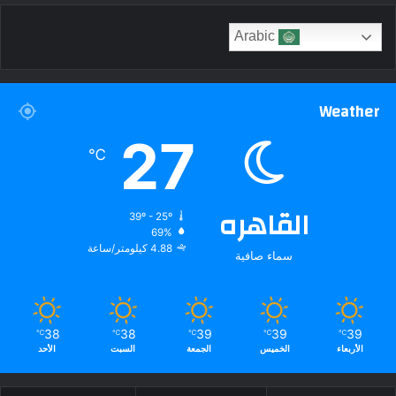
Arabic
Weather
27
℃
القاهره
39º - 25º
69%
4.88 كيلومتر/ساعة
سماء صافية
38
38
39
39
39
℃
℃
℃
℃
℃
الأربعاء
الخميس
الجمعة
السبت
الأحد