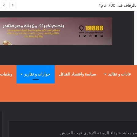
ف قبل 700 عام؟
عادات و تقاليد
سياسة واقتصاد القبائل
حوارات و تقارير
وطنيات
جمع معاهد شهداء الروضة الأزهري غرب العريش