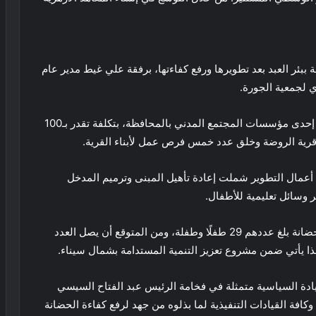
ببئر العبد بعد تطويرها ورفع كفاءتها، برفقة علي غيط مدير عام
ي لجمعية الجورة.
وأكد «الخولي» أن الحضانة أقامتها جمعية الجورة وهي إحدى مؤسسات المجتمع المدني بالمحافظة، بتكلفة تقدر بـ100
قرية الروضة وخلق عدد خمس فرص عمل لأبناء القرية.
 أعمال التطوير شملت إعادة تأهيل المبنى وترميم المدخل
 وسائل تعليمية للأطفال.
كما أشار «سويلم» إلى أن عدد الأطفال المسجلين بالحضانة بلغ عددهم 29 طفلًا وطفلة، ومن المتوقع أن يصل العدد
يادة السياسية متمثلة في فخامة الرئيس عبد الفتاح السيسي
فة القيادات التنفيذية لما بذلوه من جهد لرفع كفاءة الحضانة