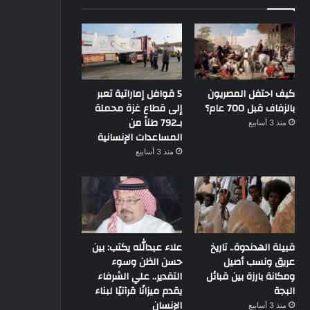
كيف احتفل المصريون
5 قوافل إماراتية تعبر
بالزفاف قبل 700 عام؟
إلى قطاع غزة محملة
بـ792 طناً من
منذ 3 أسابيع
المساعدات الإنسانية
منذ 3 أسابيع
قبيلة الهدندوة.. تاريخ
علاء عبدالله يكتب: بين
عريق ونسب أصيل
حسن الظن وسوء
ومكانة بارزة بين قبائل
التقدير.. علي الشرفاء
البجة
يقدم ميزانًا قرآنيًا لبناء
الإنسان
منذ 3 أسابيع