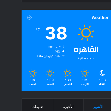
Weather
38
℃
القاهره
38º - 28º
16%
6.37 كيلومتر/ساعة
سماء صافية
38
39
39
39
33
℃
℃
℃
℃
℃
الثلاثاء
الأربعاء
الخميس
الجمعة
السبت
الأشهر
الأخيرة
تعليقات