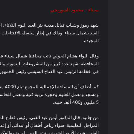
سيناء – محمود الشوربجي
شهد رموز وشباب قبائل مدينة بئر العبد اليوم الثلاثاء، ا
العبد بشمال سيناء. وذلك في إطار سلسلة الافتتاحات ل
المجيدة.
وقال اللواء هشام الخولي نائب محافظ شمال سيناء في ا
المحافظة تشهد عدد كبير من المشروعات التنموية. وال
في فخامة الرئيس عبد الفتاح السيسي رئيس الجمهوري
ومسجد ومعمل للعلوم وحجرة تربية فنية ومعمل للحاسب ا
5 مليون و400 ألف جنيه.
المراحل التعليمية. سواء رياض أطفال أو ابتدائي أو إعداد
الطيب شيخ الأزهر الشريف بنشر الدين الحنيف والفكر 