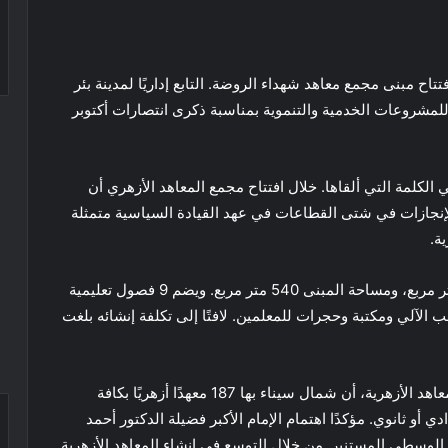
فتتاح مبنى مجمع معاهد شهداء الروضة. التابع إداريًا لمدينة بئر
لمشروعات الخدمية والتنموية بمناسبة ذكرى انتصارات أكتوبر
لكلمة التي ألقاها. خلال افتتاح مجمع المعاهد الأزهري أن
إنجازات في شتى القطاعات في عهد القيادة السياسية متمثلة
ة.
كما أضاف أن المساحة الإجمالية للمجمع تبلغ 4000 متر مربع، ومساحة المبنى 540 متر مربع. ويضم 9 فصول تعليمية
لآلي ومكتبة وحجرات للمعلمين. لافتًا إلى تكلفة إنشائه بلغت
من جانبه، قال الدكتور أيمن عبد الغني، رئيس قطاع المعاهد الأزهرية، أن شمال سيناء بها 187 معهدًا أزهريًا بكافة
ي أو ثانوي. مؤكدًا اهتمام الإمام الأكبر فضيلة الدكتور أحمد
الوسطي المستنير. من خلال التوسع في إنشاء المعاهد الأزهرية