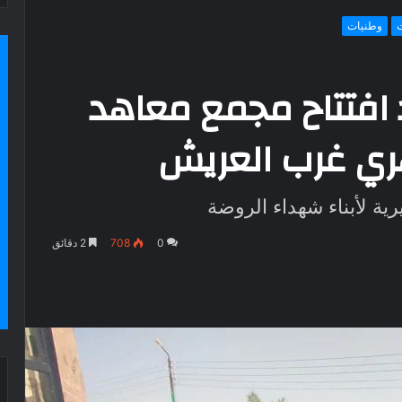
وطنيات
افتتاح مجمع معاهد
هري غرب العريش
رية لأبناء شهداء الروضة
0
708
2 دقائق