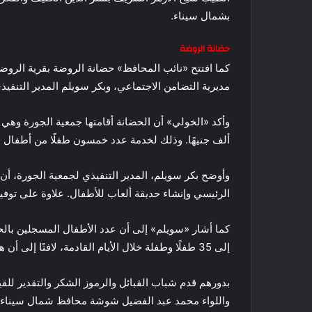
بشمال سيناء.
حضانة الروضة
كما افتتح «نائب المحافظ» حضانة الروضة بقرية الروضة 
مديرية التضامن الاجتماعي، وبكر سويلم المدير التنفيذ
ألف جنيهًا. وذلك لخدمة عدد خمسون طفلًا من أطفال 
وأوضح بكر سويلم، المدير التنفيذي لجمعية الجورة، أن
الرئيسي وإنشاء حديقة ألعاب للأطفال. علاوة على توفير
إلى 35 طفلًا وطفلة خلال الأيام القادمة، لافتًا إلى أن هذا يأتي ضمن مشروع تعزيز التنمية المستدامة بشمال سيناء.
بدورهم قدم شباب القبائل والرموز الشكر والتقدير للق
واللواء محمد عبد الفضيل شوشة محافظ شمال سيناء وكا