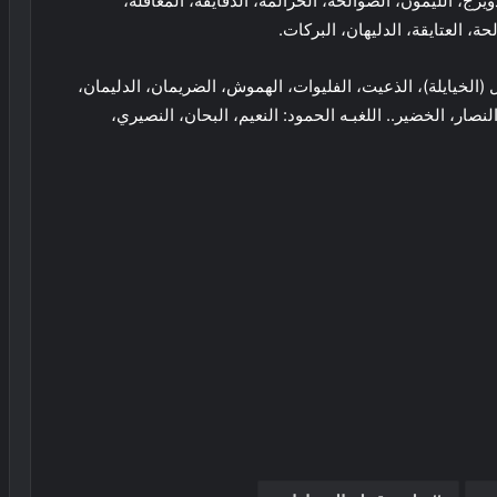
ويرج، الليمون، الصوالحة، الحزالمة، الدقايقة، المعاقلة،
ة، العتايقة، الدليهان، البركات.
ل (الخيايلة)، الذعيت، الفليوات، الهموش، الضريمان، الدليمان،
نصار، الخضير.. اللغبـه الحمود: النعيم، البحان، النصيري،