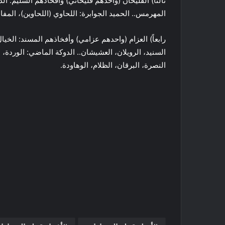
ثالثاً) الفليحان (واحدهم فليحاني) وأفخاذهم السليم: الد
المهرمس.. الحميد الجوابرة: اللحاوي (اللحاوين)، المفالح
رابعاً) العزام (واحدهم عزامي) وأفخاذهم المسند: الخيا
السنيد، الرويلان، العشيشان.. الدوكة الماضي: الوردة، ال
النصرة، البرقان، الظلام، الوهاودة.