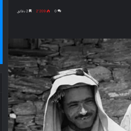
0
2٬209
2 دقائق