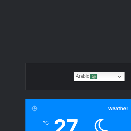
Arabic
Weather
27
℃