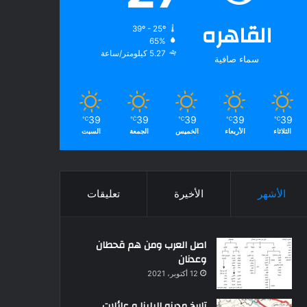
القاهره
39º - 25º
65%
5.27 كيلومتر/ساعة
سماء صافية
39
39
39
39
39
℃
℃
℃
℃
℃
الثلاثاء
الأربعاء
الخميس
الجمعة
السبت
الأشهر
الأخيرة
تعليقات
اصل العرب ومن هم قحطان
وعدنان
12 أكتوبر، 2021
تاريخ مدينه البلينا و عائلات