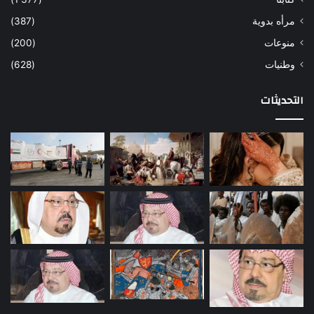
مرأه بدوية
(387)
منوعات
(200)
وطنيات
(628)
التحديثات