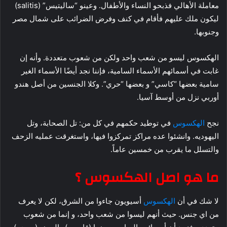
معاملة الأهالي فذبحو النساء والأطفال. وعينو “ساليتيس” (salitis)
ليكون ملك عليهم فأقام في كنف وفرض الضرائب على شمال مصر
وجنوبها.
الهكسوس ليسو من شعب واحد ولكن من شعوب متعددة. وأنه إن
غابت في أسمائهم الأسماء السامية، فإننا نجد أيضًا الأسماء الغير
سامية بعضها “كاسي” و بعضها “حري”. وكلا الجنسين من أصل هندو
أوربي نزل من أوسط آسيا.
نجح
الهكسوس
في توطيد حكمهم في كل من: تل الصحابة، وتل
اليهوديه. وانشئوا عده مراكز تمركزوا فيها، واستغرقت عمليه الزحف
والتسلل ما يقرب من خمسين عاماً.
ما هو اصل الهكسوس ؟
لا شك في أن
الهكسوس
أسيويون جاءوا من الشرق، لكن لا يعرف
من اي جنس. حيث أنهم ليسوا من شعب واحد، و إنما من شعوب