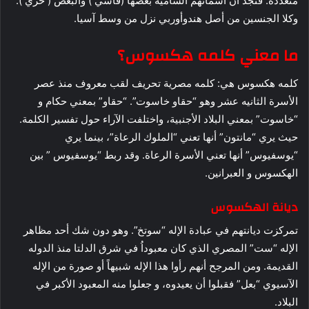
متعدده. فنجد أن أسمائهم الساميه بعضها (قاسي ) والبعض ( حري ).
وكلا الجنسين من أصل هندوأوربي نزل من وسط آسيا.
ما معني كلمه هكسوس؟
كلمه هكسوس هي: كلمه مصرية تحريف لقب معروف منذ عصر
الأسرة الثانيه عشر وهو “حقاو خاسوت”. “حقاو” بمعني حكام و
“خاسوت” بمعني البلاد الأجنبية، واختلفت الآراء حول تفسير الكلمة.
حيث يري “مانتون” أنها تعني “الملوك الرعاة”، بينما يري
“يوسفيوس” أنها تعني الأسرة الرعاة. وقد ربط “يوسفيوس ” بين
الهكسوس و العبرانين.
ديانة الهكسوس
تمركزت ديانتهم في عبادة الإله “سوتخ”. وهو دون شك أحد مظاهر
الإله “ست” المصري الذي كان معبوداُ في شرق الدلتا منذ الدوله
القديمة. ومن المرجح أنهم رأوا هذا الإله شبيهاً أو صورة من الإله
الآسيوي “بعل” فقبلوا أن يعيدوه، و جعلوا منه المعبود الأكبر في
البلاد.