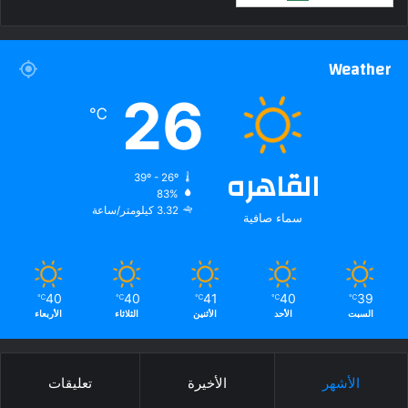
Weather
26
℃
القاهره
39º - 26º
83%
3.32 كيلومتر/ساعة
سماء صافية
40
40
41
40
39
℃
℃
℃
℃
℃
السبت
الأحد
الأثنين
الثلاثاء
الأربعاء
الأشهر
الأخيرة
تعليقات