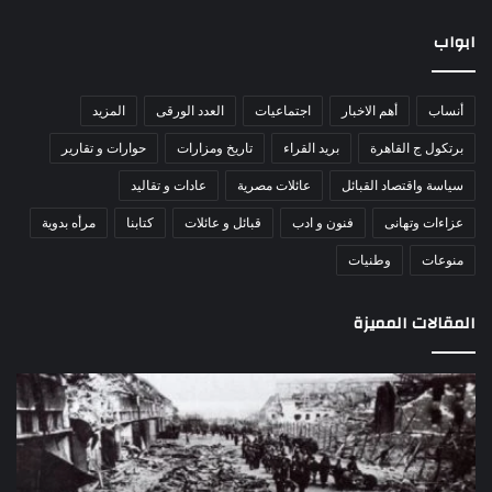
ابواب
أنساب
أهم الاخبار
اجتماعيات
العدد الورقى
المزيد
برتكول ج القاهرة
بريد القراء
تاريخ ومزارات
حوارات و تقارير
سياسة واقتصاد القبائل
عائلات مصرية
عادات و تقاليد
عزاءات وتهانى
فنون و ادب
قبائل و عائلات
كتابنا
مرأه بدوية
منوعات
وطنيات
المقالات المميزة
اللواء
الأ
دكتور
العا
راضي
للهل
عبدالمعطي
الأ
يكتب:
الإم