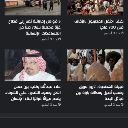
كيف احتفل المصريون بالزفاف
5 قوافل إماراتية تعبر إلى قطاع
قبل 700 عام؟
غزة محملة بـ792 طناً من
المساعدات الإنسانية
منذ 3 أسابيع
منذ 3 أسابيع
قبيلة الهدندوة.. تاريخ عريق
علاء عبدالله يكتب: بين حسن
ونسب أصيل ومكانة بارزة بين
الظن وسوء التقدير.. علي الشرفاء
قبائل البجة
يقدم ميزانًا قرآنيًا لبناء الإنسان
منذ 3 أسابيع
منذ 3 أسابيع