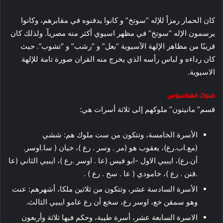
كان الحمار رمزاً للإله “سوتخ” و كانوا يدفنوه في مقابرهم، وكانوا
يرسمون الإله “سوتخ” في مظهر اسيوي أكثر منه مصرياً. ولذلك كان
قريبًا من مظاهر الإلهة الآسيوية “بعل” و “رشب” و “تشوب”. حيث
كان رداءه و لباس رأسه الذي يخرج منه القران صورة تامة للإلهة
الاسيوية.
ملوك الهكسوس
قسم” مانيتون” ملوكهم إلى ثلاثة أسرات هي:
الأسرة الخامسة، وتتكون من ست ملوك هم: ششي
(مع.اب.رع)، يعقوب هو (مر . وسر . رع )، خيان ( سا.اوسر.
أن.رع)، ايبيي الاول -ابو فيس (عا . اوسر .رع )، ايبيي الثاني (عا
.قنن . رع )، خامودي ( عا . سح . رع ) .
الأسرة السادسة عشر، وتتكون من ثلاثين ملكا، أشهرهم: عنت
وهو سمقن خع، اوسر رع، سخع أن رع عامو ايبيي الثالث.
الاسرة السابعة عشر، أسرة طيبة، وحكم فيها ثلاثة وأربعون