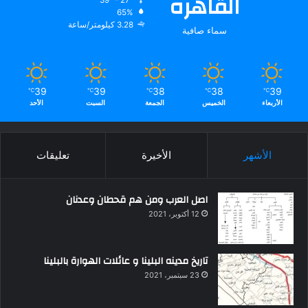
القاهره
65%
3.28 كيلومتر/ساعة
سماء صافية
39
39
38
38
39
℃
℃
℃
℃
℃
الأربعاء
الخميس
الجمعة
السبت
الأحد
الأشهر
الأخيرة
تعليقات
اصل العرب ومن هم قحطان وعدنان
12 أكتوبر، 2021
تاريخ مدينه البلينا و عائلات الهوارة بالبلينا
23 سبتمبر، 2021