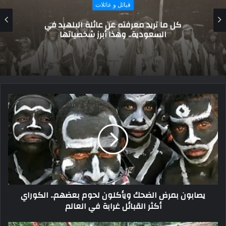
قبائل و عائلات
قبيلة لُهيب: تاريخ من النضال والمجد في سبيل
العراق
يصابون بمرض الضحك ويأكلون لحوم بعضهم.. الكوراي
أكثر القبائل غرابة في العالم