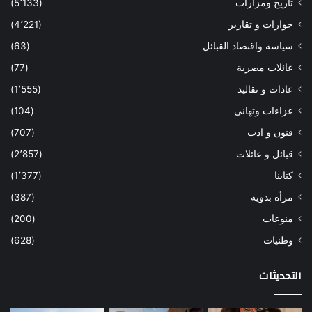
تاريخ ومزارات
(5٬133)
حوارات و تقارير
(4٬221)
سياسة واقتصاد القبائل
(63)
عائلات مصرية
(77)
عادات و تقاليد
(1٬555)
عزاءات وتهانى
(104)
فنون و ادب
(707)
قبائل و عائلات
(2٬857)
كتابنا
(1٬377)
مرأه بدوية
(387)
منوعات
(200)
وطنيات
(628)
التحديثات