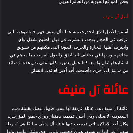
بعض المواقع الحيوية من العالم العربي.
أصل آل منيف
أم عن الأصل الذي انحدرت منه عائلة آل منيف فهي قبيلة وهبة التي
عرفت في الحجاز ونجد، وانتشرت في دول الخليج بشكل عام،
واحترف أهلها التجارة والحرف اليدوية التي مكنتهم من تسويق
بضائعهم وبيعها في مختلف المناطق والدول العربية مما ساهم في
انتشارها بشكل واسع، كما عمل بعض سكانها على نقل هذه البضائع
من مدينة إلى أخرى فأصبحت أحد أكثر العائلات انتشارًا.
عائلة آل منيف
عائلة آل منيف هي عائلة عريقة لها نسب طويل يتصل بقبيلة تميم
السعودية الأصيلة، وهي أسرة تميمية بامتياز وبرأي جميع المؤرخين،
وكان أحد الأماكن التي تجمعت فيها عائلة آل منيف سابقًا هي “حوطة
سدير” غير أنها لم تستقر هناك فحسب بلو توزعت بشكل واسع، ولها