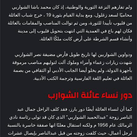
ولم تفارهم النزعة الثورية والوطنية، إذ كان محمد باشا الشواربي
محاميًا لسعد زغلول، ومع بداية القيام بثورة 19 ، خرج شباب العائلة
من قليوب تأييدا للثورة، ومن ثم توالت المناصب والمقامات بالعائلة
فكان لهم باع في العمدية التي انتهت بتحويل قليوب إلى مدينة
وأنشاء قسم الشرطة على أرض كانت ملكًا العائلة.
ودواوين الشواربين لها تاريخ طويل فأرض مضيفة نصر الشواربي
شهدت زيارات زعماء وأمراء وملوك آلت لتوليهم مناصب مرموقة
بأجهزة الدولة، ولم يخلو أيضا الجانب الأدبي أو الثقافي من بصمة
العائلة في تعليم اللغة الفارسية وترجمة الكتب الأدبية.
دور نساء عائلة الشوارب
كما أن لنساء العائلة أيضًا دور بارز، فقد كلف الراحل جمال عبد
الناصر زوجة “عبدالحميد الشواربي” الذى كان قد تولى رئاسة نادي
الزمالك عام 1956 م ولكنه استقال معلنًا انها صفقة خاسرة بالنسبة
لرجل أعمال، حيث كلفت زوجته من قبل عبدالناصر بإيصال عشرات