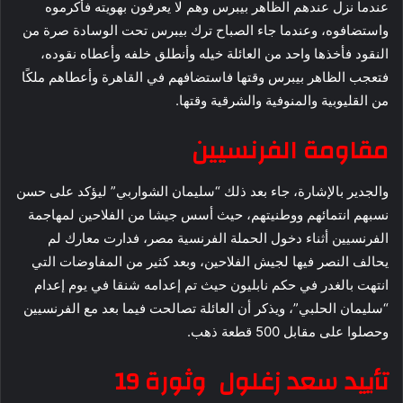
عندما نزل عندهم الظاهر بيبرس وهم لا يعرفون بهويته فأكرموه
واستضافوه، وعندما جاء الصباح ترك بيبرس تحت الوسادة صرة من
النقود فأخذها واحد من العائلة خيله وأنطلق خلفه وأعطاه نقوده،
فتعجب الظاهر بيبرس وقتها فاستضافهم في القاهرة وأعطاهم ملكًا
من القليوبية والمنوفية والشرقية وقتها.
مقاومة الفرنسيين
والجدير بالإشارة، جاء بعد ذلك “سليمان الشواربي” ليؤكد على حسن
نسبهم انتمائهم ووطنيتهم، حيث أسس جيشا من الفلاحين لمهاجمة
الفرنسيين أثناء دخول الحملة الفرنسية مصر، فدارت معارك لم
يحالف النصر فيها لجيش الفلاحين، وبعد كثير من المفاوضات التي
انتهت بالغدر في حكم نابليون حيث تم إعدامه شنقا في يوم إعدام
“سليمان الحلبي”، ويذكر أن العائلة تصالحت فيما بعد مع الفرنسيين
وحصلوا على مقابل 500 قطعة ذهب.
تأييد سعد زغلول وثورة 19