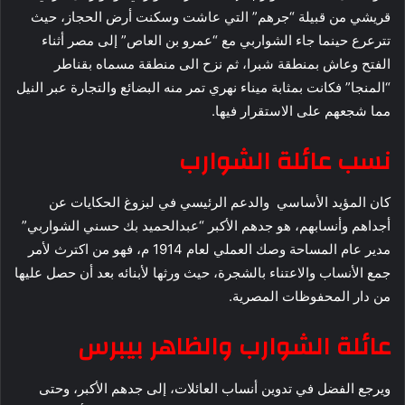
قريشي من قبيلة “جرهم” التي عاشت وسكنت أرض الحجاز، حيث
تترعرع حينما جاء الشواربي مع “عمرو بن العاص” إلى مصر أثناء
الفتح وعاش بمنطقة شبرا، ثم نزح الى منطقة مسماه بقناطر
“المنجا” فكانت بمثابة ميناء نهري تمر منه البضائع والتجارة عبر النيل
مما شجعهم على الاستقرار فيها.
نسب عائلة الشوارب
كان المؤيد الأساسي والدعم الرئيسي في لبزوغ الحكايات عن
أجداهم وأنسابهم، هو جدهم الأكبر “عبدالحميد بك حسني الشواربي”
مدير عام المساحة وصك العملي لعام 1914 م، فهو من اكترث لأمر
جمع الأنساب والاعتناء بالشجرة، حيث ورثها لأبنائه بعد أن حصل عليها
من دار المحفوظات المصرية.
عائلة الشوارب والظاهر بيبرس
ويرجع الفضل في تدوين أنساب العائلات، إلى جدهم الأكبر، وحتى