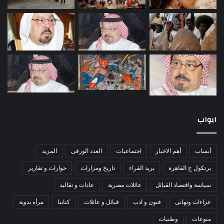
ابواب
أنساب
أهم الاخبار
اجتماعيات
العدد الورقى
المزيد
برتكول ج القاهرة
بريد القراء
تاريخ ومزارات
حوارات و تقارير
سياسة واقتصاد القبائل
عائلات مصرية
عادات و تقاليد
عزاءات وتهانى
فنون و ادب
قبائل و عائلات
كتابنا
مرأه بدوية
منوعات
وطنيات