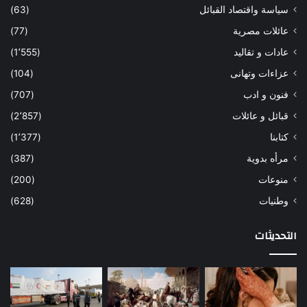
سياسة واقتصاد القبائل
(63)
عائلات مصرية
(77)
عادات و تقاليد
(1٬555)
عزاءات وتهانى
(104)
فنون و ادب
(707)
قبائل و عائلات
(2٬857)
كتابنا
(1٬377)
مرأه بدوية
(387)
منوعات
(200)
وطنيات
(628)
التحديثات