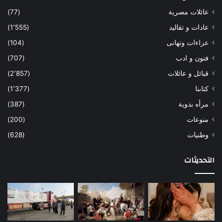
عائلات مصرية
(77)
عادات و تقاليد
(1٬555)
عزاءات وتهانى
(104)
فنون و ادب
(707)
قبائل و عائلات
(2٬857)
كتابنا
(1٬377)
مرأه بدوية
(387)
منوعات
(200)
وطنيات
(628)
التحديثات