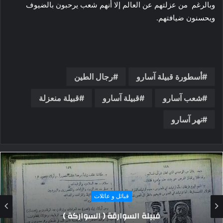
وبالرغم من عزلتهم عن العالم إلا أنهم شعب يرحبون بالضيوف
ويحسنون ضيافتهم.
أسطورة قبيلة آسارو
رجال الطين
شعب آسارو
قبيلة آسارو
قبيلة منعزلة
نهر آسارو
قبائل و عائلات
مطاردة الشياطين بالفاصوليا.. أغرب طقوس بداية
الربيع في اليابان