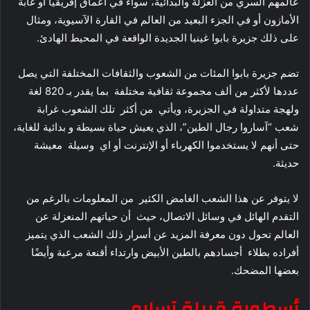
عالمهم السري من العزلة والبدائية، سواء في أعماق إفريقيا أو غابة
الأمازون أو في الجزء البعيد من العالم في القارة الآسيوية، ومثال
على ذلك جزيرة بابوا غينيا الجديدة الواقعة في المحيط الهادئ.
تضم جزيرة بابوا المئات من الشعوب والثقافات المختلفة التي يصل
عددها لأكثر من ألف مجموعة ثقافية مختلفة بما يقدر بـ 820 لغة
ولهجة متداولة في الجزيرة، ويأتي من أكثر تلك الشعوب غرابة
شعب “آساروا رجال الطين”، الذي يعيش حياة بسيطة و بدائية للغاية،
حتى أنهم لا يستخدموا الكهرباء أو الإنترنت أو اي وسيلة معيشة
حديثة.
لا يتوفر عن هذا الشعب الغامض الكثير من المعلومات بالرغم من
التقدم الهائل في وسائل الاتصال، حيث أن حياتهم المنعزلة عن
العالم تحول دون معرفة المزيد عن أسرار ذلك الشعب الذي يتميز
أفراده بطلاء أجسادهم بالطين الأبيض وارتداء أقنعة مرعبة وأيضًا
بعضها المضحك.
أسطورة قبيلة آسارو