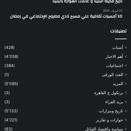
تاريخ مدينه البلينا و عائلات الهوارة بالبلينا
21 أبريل، 2021
10 أمسيات ثقافية علي مسرح نادي مطروح الإجتماعي في رمضان
تصنيفات
أنساب
(428)
أهم الاخبار
(4٬058)
اجتماعيات
(384)
العدد الورقى
(1)
المزيد
(5٬085)
برتكول ج القاهرة
(3)
بريد القراء
(3)
تاريخ ومزارات
(5٬133)
حوارات و تقارير
(4٬221)
سياسة واقتصاد القبائل
(63)