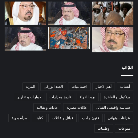
ابواب
أنساب
أهم الاخبار
اجتماعيات
العدد الورقى
المزيد
برتكول ج القاهرة
بريد القراء
تاريخ ومزارات
حوارات و تقارير
سياسة واقتصاد القبائل
عائلات مصرية
عادات و تقاليد
عزاءات وتهانى
فنون و ادب
قبائل و عائلات
كتابنا
مرأه بدوية
منوعات
وطنيات