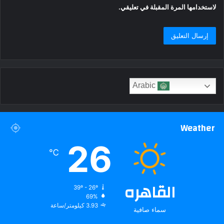
لاستخدامها المرة المقبلة في تعليقي.
Arabic
Weather
26
℃
القاهره
39º - 26º
69%
3.93 كيلومتر/ساعة
سماء صافية