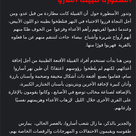
وتدور الأسطورة حول أن القبيلة كانت مطاردة من قبل عدو، ومن
أجل النجاة قرروا الاختباء في النهر فتلطخوا بطينه ذو اللون الأبيض،
وعندما ذهبوا لقريتهم رآهم الأعداء وفزعوا من الخوف ظنًا منهم
أنهم أرواح شريرة وأشباح بيضاء جاءت لتنتقم منهم عن ما فعلوه
بالقرية فهربوا فورًا منها.
ومن هنا بدأت تستخدم أفراد القبيلة الأقنعة الطينية من أجل إخافة
أعدائهم، لكنهم لم يلطخوا رؤوسهم اعتقادًا أن طين نهر آساروا
سام، فقاموا بصنع أقنعة ذات أشكال مخيفة وضخمة وأسنان بارزة
وأذان كبيرة لإخافة الأخرين ويتزينون بأسنان الخنازير الكبيرة،
بالإضافة لصناعة مخالب توضع في الأصابع.، وكانوا يقومون بالإغارة
على القرى الأخرى خلال الليل لإرهاب الأعداء وهزيمتهم نفسيًا
وإرعابهم.
والجدير بالذكر، ما زال شعب أساروا، بالعصر الحالي، يمارس
طقوسه ويقيمون الاحتفالات و المهرجانات والرقصات الخاصة بهم،