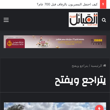
كيف احتفل المصريون بالزفاف قبل 700 عام؟
بحث
الق
عن
الرئيسية
/
يتراجع ويفتح
يتراجع ويفتح