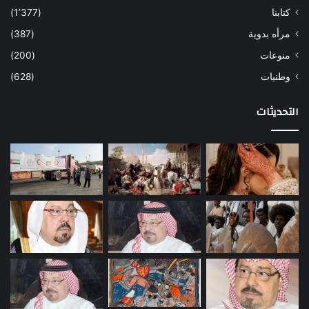
كتابنا
(1٬377)
مرأه بدوية
(387)
منوعات
(200)
وطنيات
(628)
التحديثات