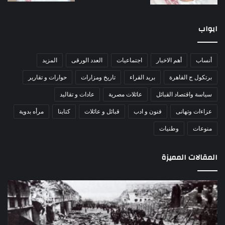
ابواب
أنساب
أهم الاخبار
اجتماعيات
العدد الورقى
المزيد
برتكول ج القاهرة
بريد القراء
تاريخ ومزارات
حوارات و تقارير
سياسة واقتصاد القبائل
عائلات مصرية
عادات و تقاليد
عزاءات وتهانى
فنون و ادب
قبائل و عائلات
كتابنا
مرأه بدوية
منوعات
وطنيات
المقالات المميزة
مذبحة
اللو
اللد..
دكت
القصة
را
الكاملة
عبد