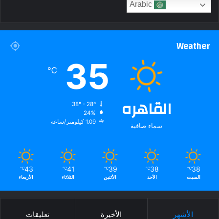
Arabic
Weather
35
℃
القاهره
38º - 28º
24%
1.09 كيلومتر/ساعة
سماء صافية
43
41
39
38
38
℃
℃
℃
℃
℃
السبت
الأحد
الأثنين
الثلاثاء
الأربعاء
الأشهر
الأخيرة
تعليقات