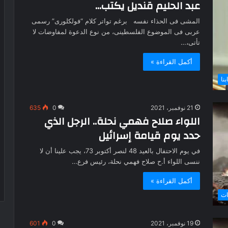
عبد الحليم قنديل يكتب…
المشى فى الحذاء نفسه برغم تواتر كلام “فولكلورى” رسمى
عربى فى الموضوع الفلسطينى، من نوع الدعوة لمفاوضات لا
تأتى،…
أكمل القراءة »
بنا
21 نوفمبر، 2021
0
635
اللواء صلاح فهمي نحلة.. الرجل الذي
حدد يوم قيامة إسرائيل
في يوم الاحتفال بالعيد 48 لنصر أكتوبر 73، يجب علينا أن لا
ننسى اللواء أ.ح صلاح فهمي نحلة، رئيس فرع…
أكمل القراءة »
ات
19 نوفمبر، 2021
0
601