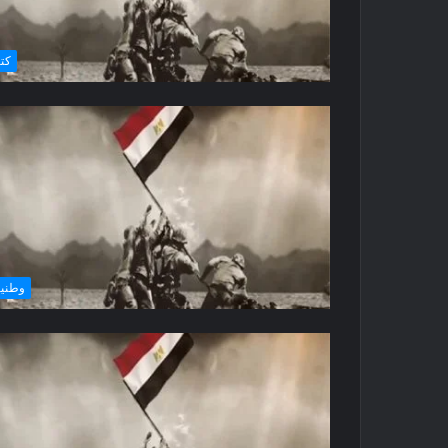
كتا
وطني