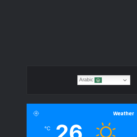
Arabic
Weather
26
℃