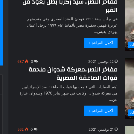
مفاخر النصر.. سيد زكريا بطل يعود من
القبر
في برلين سنة ١٩٩٦ فوجئ الوفد المصرى وفى مقدمتهم
عزيزة فهمي سفيرة مصر بألمانيا عام ١٩٩٦ برجل أعمال
يهودي يعيش…
أكمل القراءة »
ات
22 نوفمبر، 2021
0
637
مفاخر النصر..معركة شدوان ملحمة
قوات الصاعقة المصرية
أهم العمليات التي قامت بها قوات الصاعقة ضد الإسرائيليين
هي معركة شدوان، وكانت في شهر يناير 1970 وشدوان عبارة
عن…
أكمل القراءة »
ات
21 نوفمبر، 2021
0
562