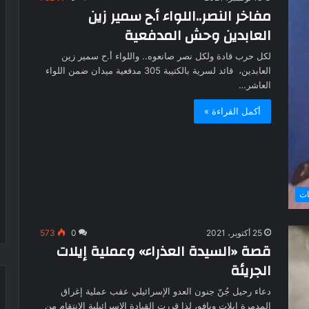
مفاخر النصر..اللواء أ.ح سمير زين
العابدين وحش المدفعية
لكل حرب قادة ولكل نصر صانعوه.. واللواء أ.ح سمير زين
العابدين، قائد لسرية بالكتيبة 305 مدفعية ميدان ضمن اللواء
العاشر…
أكمل القراءة »
ات
25 أكتوبر، 2021
0
573
قصة «السيدة العذراء» وعملية إيلات
الجريئة
دعاء رحيل جُنّ جنون العدو الإسرائيلي عقب عملية إغراق
المدمرة إيلات ويافو، لذا قررت القيادة الإسرائيلية الانتقام من