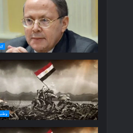
كتا
وطني