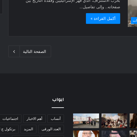
بحرب الاستنزاف، الذي قهر الإسرائيليين وفقده التاريخ بين
صفحاته.. وإلى تفاصيل…
أكمل القراءة »
ات
الصفحة التالية
ابواب
5
مذبحة
أنساب
أهم الاخبار
اجتماعيات
قوافل
اللد..
إماراتية
العدد الورقى
المزيد
القصة
برتكول ج ا
تعبر
الكاملة