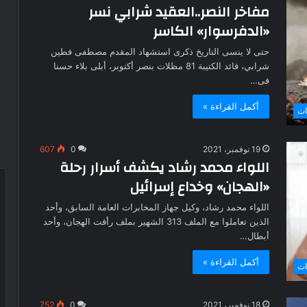
مفاخر النصر..العقيد شرابي نسر
«الدفرسوار» الكاسر
حتى لا ينسى التاريخ ذكرى استشهاد المقدم مصطفى فطين
شرابي، قائد الكتيبة 81 مظلات بنصر أكتوبر، أبلى بلاء حسنا
فى…
أكمل القراءة »
ات
19 نوفمبر، 2021
0
607
اللواء محمد رشاد يكشف أسرار رحلة
«الهجان» وخداع إسرائيل
اللواء محمد رشاد، وكيل جهاز المخابرات العامة السابق، وأحد
الذين تعاملوا مع الملف 313 الشهير بملف رأفت الهجان، وأحد
أبطال…
أكمل القراءة »
ات
18 نوفمبر، 2021
0
752