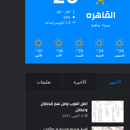
القاهره
38º - 26º
69%
2.6 كيلومتر/ساعة
سماء صافية
40
38
39
39
38
℃
℃
℃
℃
℃
الخميس
الجمعة
السبت
الأحد
الأثنين
الأشهر
الأخيرة
تعليقات
اصل العرب ومن هم قحطان
وعدنان
12 أكتوبر، 2021
تاريخ مدينه البلينا و عائلات