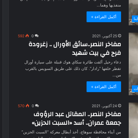
منفذيها وهما…
أكمل القراءة »
بنا
25 أكتوبر، 2021
0
592
مفاخر النصر..سائق الأورال .. زغرودة
فرح في بيت شهيد
دعاء رحيل ألقت طائرة سكاي هوك قنبلة على سيارة أورال
تقطر خلفها “رادار”. كان ذلك على طريق السويس بالقرب
من…
أكمل القراءة »
ات
24 أكتوبر، 2021
0
570
مفاخر النصر.. المقاتل عبد الرؤوف
جمعة عمران.. أسد «السبت الحزين»
من أبناء محافظة سوهاج، أحد أبطال معركة “السبت الحزين”