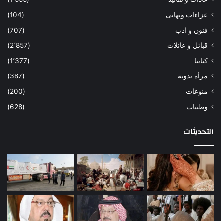
عزاءات وتهانى
(104)
فنون و ادب
(707)
قبائل و عائلات
(2٬857)
كتابنا
(1٬377)
مرأه بدوية
(387)
منوعات
(200)
وطنيات
(628)
التحديثات