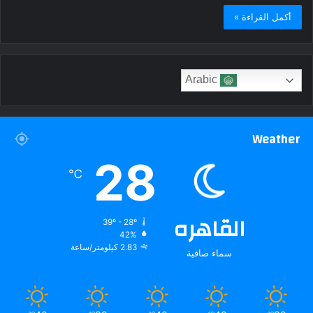
أكمل القراءة »
Arabic
Weather
28
℃
القاهره
39º - 28º
42%
2.83 كيلومتر/ساعة
سماء صافية