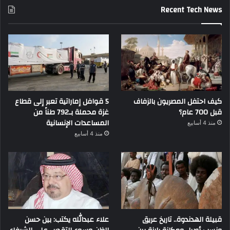
Recent Tech News
كيف احتفل المصريون بالزفاف
5 قوافل إماراتية تعبر إلى قطاع
قبل 700 عام؟
غزة محملة بـ792 طناً من
المساعدات الإنسانية
منذ 4 أسابيع
منذ 4 أسابيع
قبيلة الهدندوة.. تاريخ عريق
علاء عبدالله يكتب: بين حسن