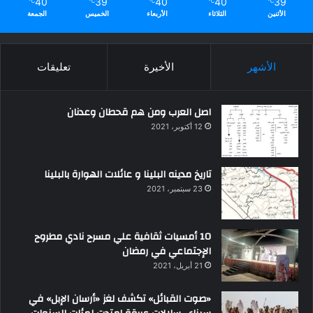
40
39
40
40
39
℃
℃
℃
℃
℃
الأثنين
الثلاثاء
الأربعاء
الخميس
الجمعة
الأشهر
الأخيرة
تعليقات
اصل العرب ومن هم قحطان وعدنان
12 أكتوبر، 2021
تاريخ مدينه البلينا و عائلات الهوارة بالبلينا
23 سبتمبر، 2021
10 أمسيات ثقافية علي مسرح نادي مطروح
الإجتماعي في رمضان
21 أبريل، 2021
«صوت القبائل» تكشف لغز «أرسان الإبل» في