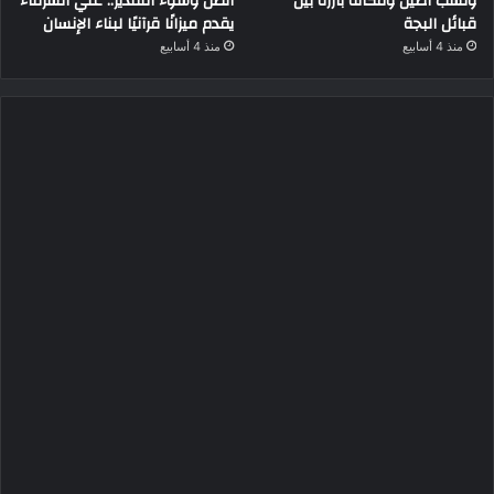
ونسب أصيل ومكانة بارزة بين
الظن وسوء التقدير.. علي الشرفاء
قبائل البجة
يقدم ميزانًا قرآنيًا لبناء الإنسان
منذ 4 أسابيع
منذ 4 أسابيع