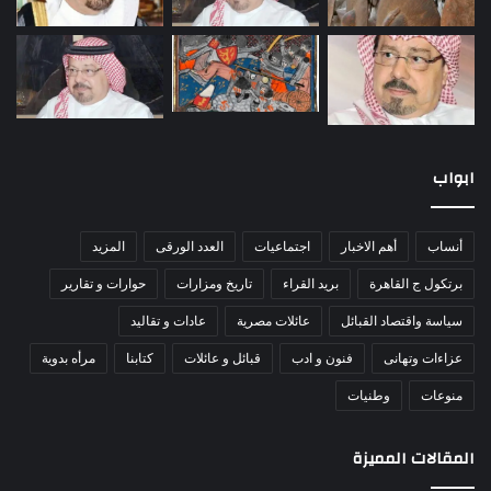
ابواب
أنساب
أهم الاخبار
اجتماعيات
العدد الورقى
المزيد
برتكول ج القاهرة
بريد القراء
تاريخ ومزارات
حوارات و تقارير
سياسة واقتصاد القبائل
عائلات مصرية
عادات و تقاليد
عزاءات وتهانى
فنون و ادب
قبائل و عائلات
كتابنا
مرأه بدوية
منوعات
وطنيات
المقالات المميزة