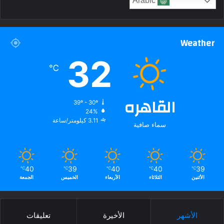
Arabic
Weather
32
℃
القاهره
39º - 30º
24%
3.11 كيلومتر/ساعة
سماء صافية
40
39
40
40
39
℃
℃
℃
℃
℃
الأثنين
الثلاثاء
الأربعاء
الخميس
الجمعة
الأشهر
الأخيرة
تعليقات