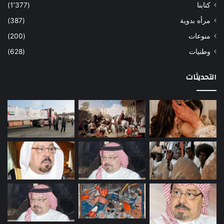
كتابنا
(1٬377)
مرأه بدوية
(387)
منوعات
(200)
وطنيات
(628)
التحديثات