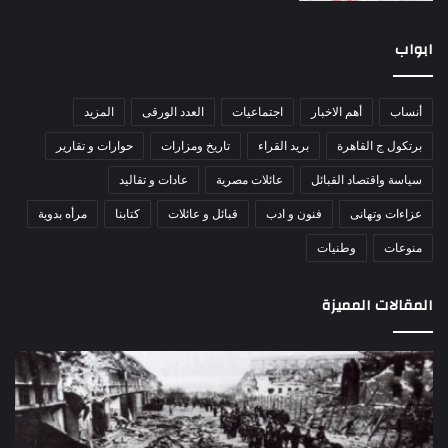
ابواب
أنساب
أهم الاخبار
اجتماعيات
العدد الورقى
المزيد
برتكول ج القاهرة
بريد القراء
تاريخ ومزارات
حوارات و تقارير
سياسة واقتصاد القبائل
عائلات مصرية
عادات و تقاليد
عزاءات وتهانى
فنون و ادب
قبائل و عائلات
كتابنا
مرأه بدوية
منوعات
وطنيات
المقالات المميزة
مذبحة
اللو
اللد..
دكت
القصة
را
الكاملة
عبد
لإحدى
يكت