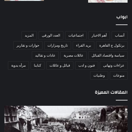
ابواب
أنساب
أهم الاخبار
اجتماعيات
العدد الورقى
المزيد
برتكول ج القاهرة
بريد القراء
تاريخ ومزارات
حوارات و تقارير
سياسة واقتصاد القبائل
عائلات مصرية
عادات و تقاليد
عزاءات وتهانى
فنون و ادب
قبائل و عائلات
كتابنا
مرأه بدوية
منوعات
وطنيات
المقالات المميزة
مذبحة
اللو
اللد..
دكت
القصة
را
الكاملة
عبد