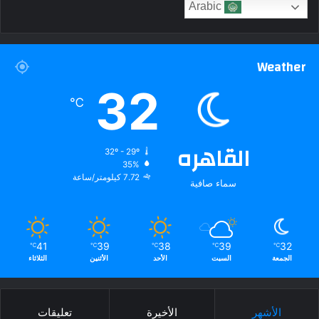
Arabic
Weather
32
℃
القاهره
32º - 29º
35%
7.72 كيلومتر/ساعة
سماء صافية
41
39
38
39
32
℃
℃
℃
℃
℃
الجمعة
السبت
الأحد
الأثنين
الثلاثاء
الأشهر
الأخيرة
تعليقات