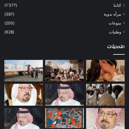
كتابنا
(1٬377)
مرأه بدوية
(387)
منوعات
(200)
وطنيات
(628)
التحديثات