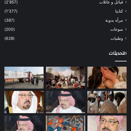
قبائل و عائلات
(2٬857)
كتابنا
(1٬377)
مرأه بدوية
(387)
منوعات
(200)
وطنيات
(628)
التحديثات