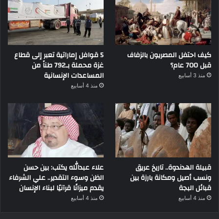
كيف احتفل المصريون بالزفاف
5 قوافل إماراتية تعبر إلى قطاع
قبل 700 عام؟
غزة محملة بـ792 طناً من
المساعدات الإنسانية
منذ 3 أسابيع
منذ 4 أسابيع
قبيلة الهدندوة.. تاريخ عريق
علاء عبدالله يكتب: بين حسن
ونسب أصيل ومكانة بارزة بين
الظن وسوء التقدير.. علي الشرفاء
قبائل البجة
يقدم ميزانًا قرآنيًا لبناء الإنسان
منذ 4 أسابيع
منذ 4 أسابيع