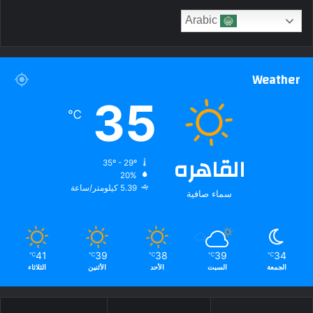
Arabic
Weather
35
℃
القاهره
35º - 29º
20%
5.39 كيلومتر/ساعة
سماء صافية
41
39
38
39
34
℃
℃
℃
℃
℃
الجمعة
السبت
الأحد
الأثنين
الثلاثاء