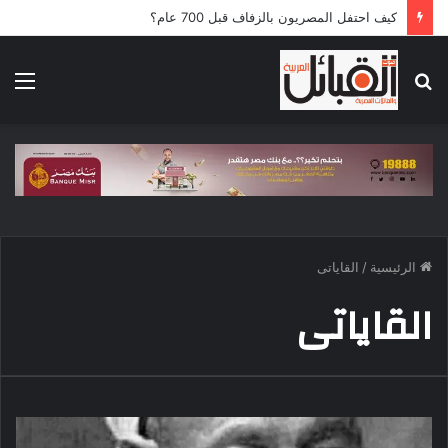
كيف احتفل المصريون بالزفاف قبل 700 عام؟
بحث
الق
عن
الرئيسية
/
القاياتى
القاياتى