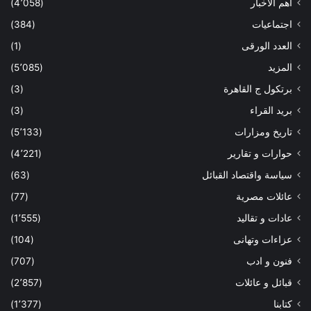
أهم الاخبار
(4٬058)
اجتماعيات
(384)
العدد الورقى
(1)
المزيد
(5٬085)
برتكول ج القاهرة
(3)
بريد القراء
(3)
تاريخ ومزارات
(5٬133)
حوارات و تقارير
(4٬221)
سياسة واقتصاد القبائل
(63)
عائلات مصرية
(77)
عادات و تقاليد
(1٬555)
عزاءات وتهانى
(104)
فنون و ادب
(707)
قبائل و عائلات
(2٬857)
كتابنا
(1٬377)