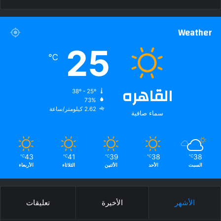
Weather
25
℃
القاهره
38º - 25º
73%
2.62 كيلومتر/ساعة
سماء صافية
43
41
39
38
38
℃
℃
℃
℃
℃
السبت
الأحد
الأثنين
الثلاثاء
الأربعاء
الأشهر
الأخيرة
تعليقات