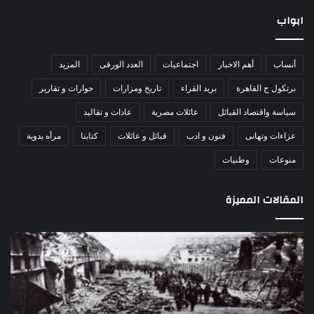
ابواب
أنساب
أهم الاخبار
اجتماعيات
العدد الورقى
المزيد
برتكول ج القاهرة
بريد القراء
تاريخ ومزارات
حوارات و تقارير
سياسة واقتصاد القبائل
عائلات مصرية
عادات و تقاليد
عزاءات وتهانى
فنون و ادب
قبائل و عائلات
كتابنا
مرأه بدوية
منوعات
وطنيات
المقالات المميزة
مذبحة
اللو
اللد..
دكت
القصة
را
الكاملة
عبد
لإحدى
يكت
أكبر
30