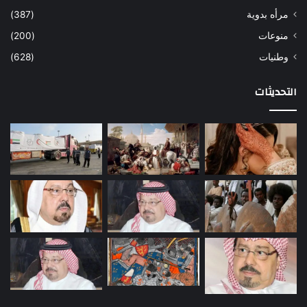
مرأه بدوية
(387)
منوعات
(200)
وطنيات
(628)
التحديثات