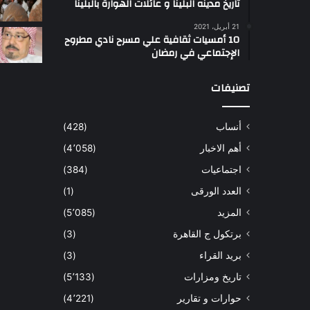
تاريخ مدينه البلينا و عائلات الهوارة بالبلينا
أ
21 أبريل، 2021
س
10 أمسيات ثقافية علي مسرح نادي مطروح
ل
الإجتماعي في رمضان
ت
ب
تصنيفات
ب
ي
أنساب
(428)
أ
ل
أهم الاخبار
(4٬058)
و
اجتماعيات
(384)
ا
و
العدد الورقى
(1)
المزيد
(5٬085)
برتكول ج القاهرة
(3)
بريد القراء
(3)
تاريخ ومزارات
(5٬133)
حوارات و تقارير
(4٬221)