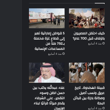
كيف احتفل المصريون
5 قوافل إماراتية تعبر
بالزفاف قبل 700 عام؟
إلى قطاع غزة محملة
بـ792 طناً من
منذ 4 أسابيع
المساعدات الإنسانية
منذ 4 أسابيع
قبيلة الهدندوة.. تاريخ
علاء عبدالله يكتب: بين
عريق ونسب أصيل
حسن الظن وسوء
ومكانة بارزة بين قبائل
التقدير.. علي الشرفاء
البجة
يقدم ميزانًا قرآنيًا لبناء
الإنسان
منذ 4 أسابيع