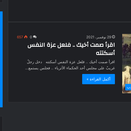
29 نوفمبر، 2021
0
657
اقرأ صمت أخيك .. فلعل عزة النفس
أسكتته
اقرأ صمت أخيك .. فلعل عزة النفس أسكتته دخل رجلٌ
غريبٌ على مجلس أحد الحكماء الأثرياء .. فجلس يستمع…
أكمل القراءة »
دب