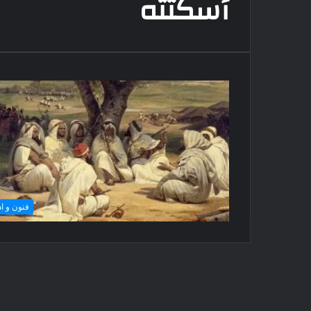
أسكتته
فنون و ا