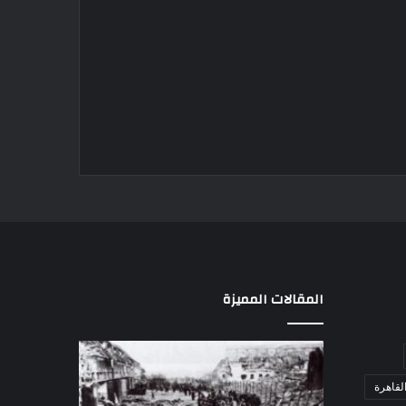
المقالات المميزة
مذبحة
اللواء
اللد..
دكتور
لقاهرة
القصة
راضي
الكاملة
عبدالمعطي