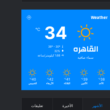
Weather
34
℃
القاهره
38º - 30º
32%
1.68 كيلومتر/ساعة
سماء صافية
40
42
41
39
38
℃
℃
℃
℃
℃
الأحد
الأثنين
الثلاثاء
الأربعاء
الخميس
الأشهر
الأخيرة
تعليقات