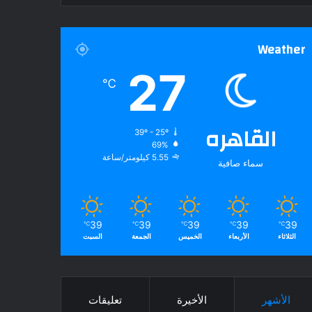
Weather
27
℃
القاهره
39º - 25º
69%
5.55 كيلومتر/ساعة
سماء صافية
39
39
39
39
39
℃
℃
℃
℃
℃
الثلاثاء
الأربعاء
الخميس
الجمعة
السبت
الأشهر
الأخيرة
تعليقات