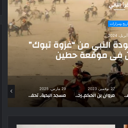
رأ التالي
تاريخ ومزارات
14 فبراير، 2022
ق وأهم المواقع الآثرية في اليمن
29 مارس، 2025
28 أبريل، 2025
5 أبريل، 2024
مروان بن الحكم..رحلة صعود خليفة الدولة الأموية الرابع”
مسجد البدية.. تحفة تاريخية تروي تراث الإسلامي في الإمارات
سيناء أرض البركات.. رحلة في مواطن المعجزات السماوية