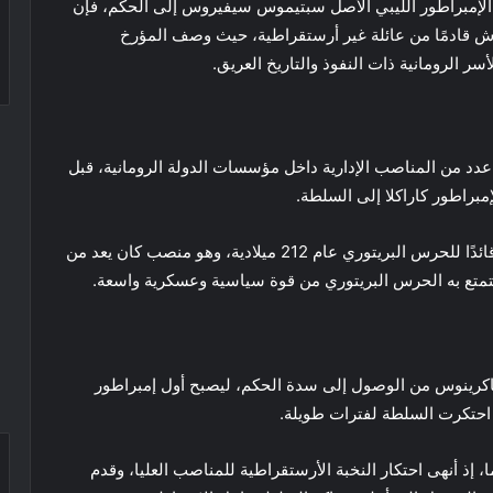
لإمبراطور الليبي الأصل سبتيموس سيفيروس إلى الحكم، فإن
رش قادمًا من عائلة غير أرستقراطية، حيث وصف المؤرخ
سر الرومانية ذات النفوذ والتاريخ العريق.
د من المناصب الإدارية داخل مؤسسات الدولة الرومانية، قبل
براطور كاراكلا إلى السلطة.
وفي تلك الفترة، ازدادت مكانته تدريجيًا حتى تم تعيينه قائدًا للحرس البريتوري عام 212 ميلادية، وهو منصب كان يعد من
ان يتمتع به الحرس البريتوري من قوة سياسية وعسكرية واسعة.
راكلا عام 217 ميلادية، تمكن ماكرينوس من الوصول إلى سدة الحكم، ليصبح أول إمبراطور
ي احتكرت السلطة لفترات طويلة.
 إذ أنهى احتكار النخبة الأرستقراطية للمناصب العليا، وقدم