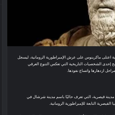
ل هذا اليوم الثامن من يونيو عام 218 ميلادية اعتلى ماكرينوس على عرش الإمبراطورية الرومانية، ليسجل
ح إحدى الشخصيات التاريخية التي تعكس التنوع العرقي
راحل ازدهارها واتساع نفوذها.
وس ماكرينوس عام 165 ميلادية في مدينة قيصرية، التي تعرف حاليًا باسم مدينة شرشال في
لقيصرية التابعة للإمبراطورية الرومانية.