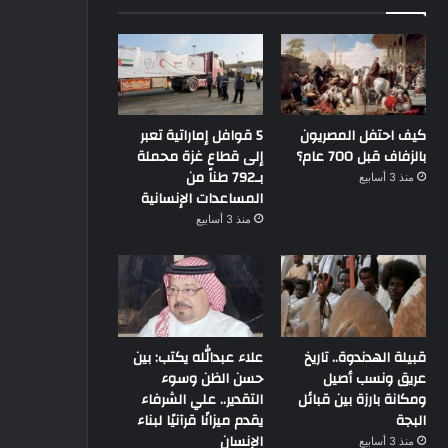
كيف احتفل المصريون
5 قوافل إماراتية تعبر
بالزفاف قبل 700 عام؟
إلى قطاع غزة محملة
بـ792 طناً من
منذ 3 أسابيع
المساعدات الإنسانية
منذ 3 أسابيع
قبيلة الهدندوة.. تاريخ
علاء عبدالله يكتب: بين
عريق ونسب أصيل
حسن الظن وسوء
ومكانة بارزة بين قبائل
التقدير.. علي الشرفاء
البجة
يقدم ميزانًا قرآنيًا لبناء
الإنسان
منذ 3 أسابيع