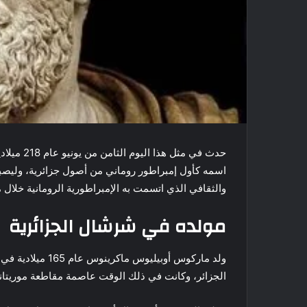
حدث في مث
اسمه كأول إمبراطور روماني من أصول جزائرية، وليصب
والثقافي الذي اتسمت به الإمبراطورية الرومانية خلال م
مولده في شرشال الجزائرية
ولد ماركوس أوبيلي
الجزائر، وكانت في ذلك الوقت عاصمة مقاطعة موريتانيا ا