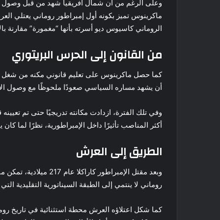
وعلى الرغم من أن شمال أفريقيا شهد من قبل وصول ا
ماكرينوس تميز بكونه أول إمبراطور روماني يعتلي الع
الروماني كاسيوس ديو أسرته بأنها “مغمورة” مقارنة بالأ
من القانون إلى الحرس البريتوري
كما حصل ماكرينوس على تعليم قانوني مكنه من شغل عد
أن يشهد مساره السياسي صعودًا ملحوظًا مع وصول الإم
أكثر المناصب تأثيرًا داخل الإمبراطورية، نظرًا لما ك
الطريق إلى العرش
وبعد مقتل الإمبراطور كا
روماني لا ينتمي إلى الطبقة السيناتورية التقليدية الت
كما شكل اعتلاؤه العرش محطة استثنائية في تاريخ روما،