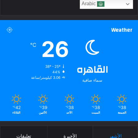
Arabic
Weather
26
℃
القاهره
38º - 25º
44%
3.06 كيلومتر/ساعة
سماء صافية
42
39
38
38
38
℃
℃
℃
℃
℃
الجمعة
السبت
الأحد
الأثنين
الثلاثاء
الأشهر
الأخيرة
تعليقات