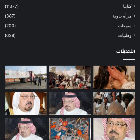
كتابنا
(1٬377)
مرأه بدوية
(387)
منوعات
(200)
وطنيات
(628)
التحديثات