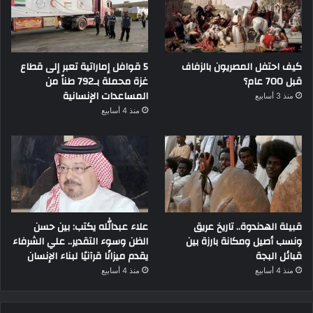
كيف احتفل المصريون بالزفاف
5 قوافل إماراتية تعبر إلى قطاع
قبل 700 عام؟
غزة محملة بـ792 طناً من
المساعدات الإنسانية
منذ 3 أسابيع
منذ 4 أسابيع
قبيلة الهدندوة.. تاريخ عريق
علاء عبدالله يكتب: بين حسن
ونسب أصيل ومكانة بارزة بين
الظن وسوء التقدير.. علي الشرفاء
قبائل البجة
يقدم ميزانًا قرآنيًا لبناء الإنسان
منذ 4 أسابيع
منذ 4 أسابيع