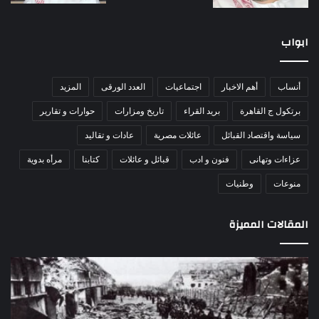
ابواب
أنساب
أهم الاخبار
اجتماعيات
العدد الورقى
المزيد
برتكول ج القاهرة
بريد القراء
تاريخ ومزارات
حوارات و تقارير
سياسة واقتصاد القبائل
عائلات مصرية
عادات و تقاليد
عزاءات وتهانى
فنون و ادب
قبائل و عائلات
كتابنا
مرأه بدوية
منوعات
وطنيات
المقالات المميزة
اللواء
الأ
دكتور
العا
راضي
للهل
عبدالمعطي
الأ