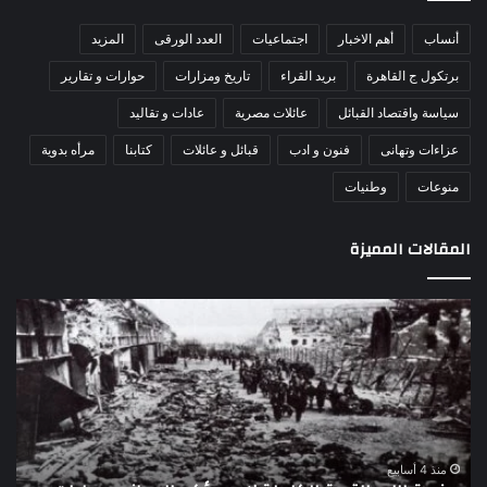
أنساب
أهم الاخبار
اجتماعيات
العدد الورقى
المزيد
برتكول ج القاهرة
بريد القراء
تاريخ ومزارات
حوارات و تقارير
سياسة واقتصاد القبائل
عائلات مصرية
عادات و تقاليد
عزاءات وتهانى
فنون و ادب
قبائل و عائلات
كتابنا
مرأه بدوية
منوعات
وطنيات
المقالات المميزة
اللواء
الأ
دكتور
العا
راضي
للهل
عبدالمعطي
الأ
يكتب:
الإم
30
يتف
يونيو
مرك
ا
–
الع
منذ 4 أسابيع