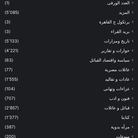
العدد الورقى
(1)
المزيد
(5٬085)
برتكول ج القاهرة
(3)
بريد القراء
(3)
تاريخ ومزارات
(5٬133)
حوارات و تقارير
(4٬221)
سياسة واقتصاد القبائل
(63)
عائلات مصرية
(77)
عادات و تقاليد
(1٬555)
عزاءات وتهانى
(104)
فنون و ادب
(707)
قبائل و عائلات
(2٬857)
كتابنا
(1٬377)
مرأه بدوية
(387)
منوعات
(200)