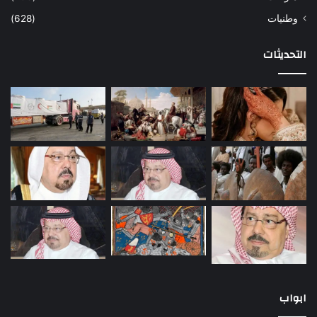
وطنيات
(628)
التحديثات
ابواب