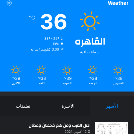
Weather
36
℃
القاهره
38º - 29º
19%
3.66 كيلومتر/ساعة
سماء صافية
39
38
39
38
38
℃
℃
℃
℃
℃
الخميس
الجمعة
السبت
الأحد
الأثنين
الأشهر
الأخيرة
تعليقات
اصل العرب ومن هم قحطان وعدنان
12 أكتوبر، 2021