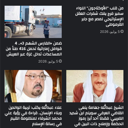
من قلب “الأوكتاجون” اللواء
سمير فرج يفك شفرات العقل
الإستراتيجي لمصر مع جابر
القرموطى
5 يوليو، 2026
ضمن «الفارس الشهم 3».. 4
قوافل إماراتية تحمل 416 طناً من
المساعدات تدخل غزة عبر العريش
5 يوليو، 2026
الشيخ عبدالله جهامة ينعى
علاء عبدالله يكتب: تربية الوالدين
القاضي العرفي سويلم ابن شديد
وبناء الإنسان.. قراءة في رؤية علي
الضريبي: فقدنا أحد أبرز رموز
محمد الشرفاء لمنظومة القيم
الحكمة وإصلاح ذات البين في
في رسالة الإسلام