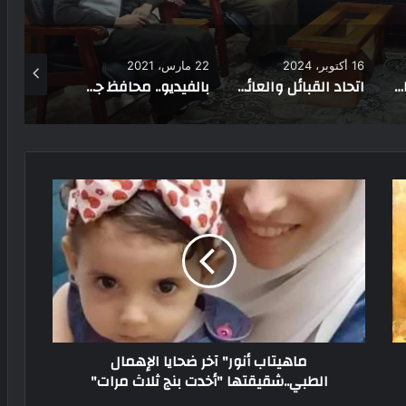
22 مارس، 2021
10 ديسمبر، 2023
8 فبراير، 2023
اتحاد القبائل والعائلات المصرية يلتقي رموز المجتمع في أسوان لبحث سبل التنمية والتعاون
بالفيديو.. محافظ جنوب سيناء يفتتح طريق اللواء مصطفى عفيفي بشرم الشيخ
5 طرق للاستعلام عن اللجنة الانتخابية لانتخابات 2024
ماهيتاب أنور" آخر ضحايا الإهمال
الطبي..شقيقتها "أخدت بنج ثلاث مرات"