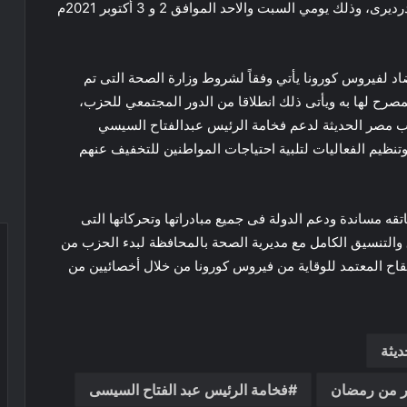
لقاح كورونا بالمجاورة ٤٩ أمام مدرسة الشهيد أحمد الدرديرى، وذلك يومي السبت والاحد الموافق 2 و 3 أكتوبر 2021م
اد لفيروس كورونا يأتي وفقاً لشروط وزارة الصحة التى تم
صرح لها به ويأتى ذلك انطلاقا من الدور المجتمعي للحزب،
زب مصر الحديثة لدعم فخامة الرئيس عبدالفتاح السيسي
نظيم الفعاليات لتلبية احتياجات المواطنين للتخفيف عنهم
ه مساندة ودعم الدولة فى جميع مبادراتها وتحركاتها التى
والتنسيق الكامل مع مديرية الصحة بالمحافظة لبدء الحزب من
قاح المعتمد للوقاية من فيروس كورونا من خلال أخصائيين من
ديثة
شر من رمضان
فخامة الرئيس عبد الفتاح السيسى