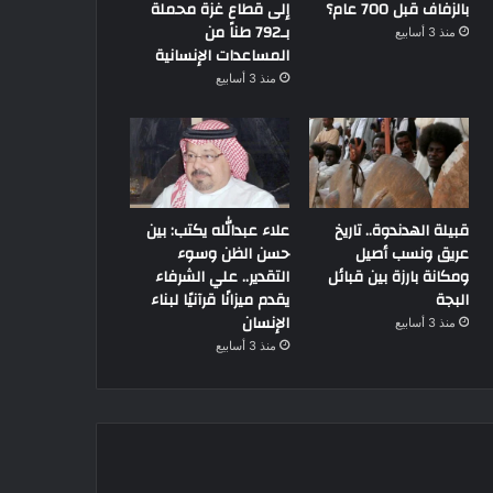
بالزفاف قبل 700 عام؟
إلى قطاع غزة محملة
بـ792 طناً من
منذ 3 أسابيع
المساعدات الإنسانية
منذ 3 أسابيع
قبيلة الهدندوة.. تاريخ
علاء عبدالله يكتب: بين
عريق ونسب أصيل
حسن الظن وسوء
ومكانة بارزة بين قبائل
التقدير.. علي الشرفاء
البجة
يقدم ميزانًا قرآنيًا لبناء
الإنسان
أهم الاخبار
منذ 3 أسابيع
منذ 3 أسابيع
16 أكتوبر، 2024
اتحاد القبائل والعائلات المصري
في أسوان لبحث سبل التن