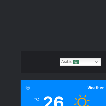
Arabic
Weather
26
℃