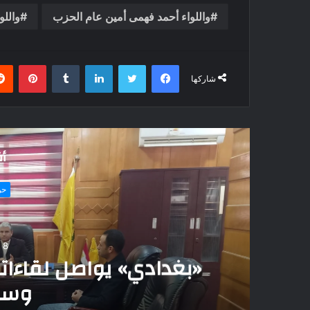
واللواء أحمد فهمى أمين عام الحزب
واللو
فيسبوك
تويتر
لينكدإن
بينتي
شاركها
أق
لخدمة عائلات وقبائ
في
والمراكز الطب