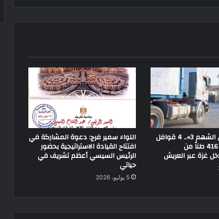
ضمن «الفارس الشهم 3».. 4 قوافل
اللواء سمير فرج: دعوة المشاركة في
إماراتية تحمل 416 طناً من
افتتاح القيادة الاستراتيجية بحضور
ل غزة عبر العريش
الرئيس السيسي أعظم تشريف في
حياتي
5 يوليو، 2026