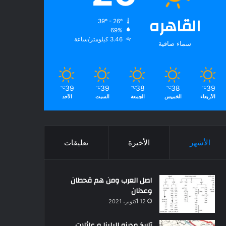
القاهره
39º - 26º
69%
3.46 كيلومتر/ساعة
سماء صافية
39
39
38
38
39
℃
℃
℃
℃
℃
الأربعاء
الخميس
الجمعة
السبت
الأحد
الأشهر
الأخيرة
تعليقات
اصل العرب ومن هم قحطان
وعدنان
12 أكتوبر، 2021
تاريخ مدينه البلينا و عائلات