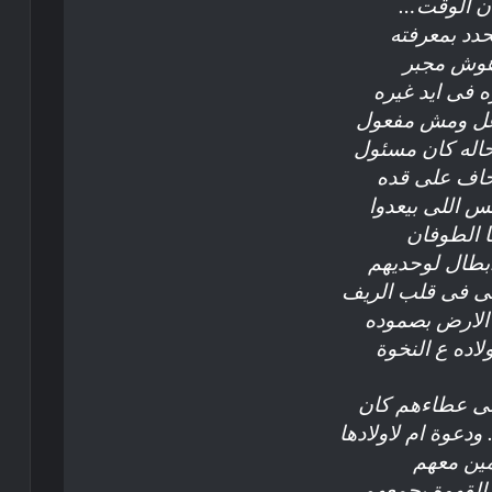
ن الوقت…
حدد بمعرفته
وش مجبر
ه فى ايد غيره
عل ومش مفعول
اله كان مسئول
حاف على قده
 اللى بيعدوا
 الطوفان
لأبطال لوحديهم
لى فى قلب الريف
الارض بصموده
لاده ع النخوة
لى عطاءهم كان
ودعوة ام لاولادها
ين معهم
القهوة يجمعهم