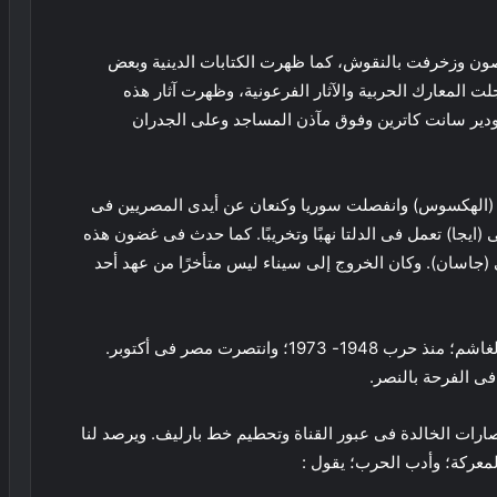
حصون وزخرفت بالنقوش، كما ظهرت الكتابات الدينية وبعض
جلت المعارك الحربية والآثار الفرعونية، وظهرت آثار هذه
ودير سانت كاترين وفوق مآذن المساجد وعلى الجدران
ون (الهكسوس) وانفصلت سوريا وكنعان عن أيدى المصريين فى
ايجا) تعمل فى الدلتا نهبًا وتخريبًا. كما حدث فى غضون هذه
 (جاسان). وكان الخروج إلى سيناء ليس متأخرًا من عهد أحد
ولقد كانت آخر الحروب المصرية مع الكيان الصهيونى الغاشم؛ منذ حرب 1948- 1973؛ وانتصرت مصر فى أكتوبر.
ى الفرحة بالنصر.
تصارات الخالدة فى عبور القناة وتحطيم خط بارليف. ويرصد لنا
معركة؛ وأدب الحرب؛ يقول :