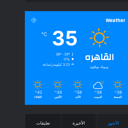
Weather
35
℃
القاهره
38º - 29º
17%
3.23 كيلومتر/ساعة
سماء صافية
42
39
38
38
38
℃
℃
℃
℃
℃
الجمعة
السبت
الأحد
الأثنين
الثلاثاء
الأشهر
الأخيرة
تعليقات