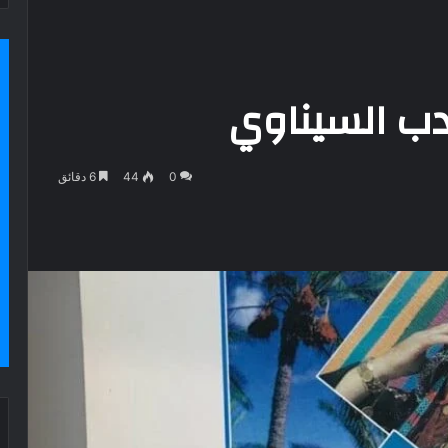
أدب السيناوي
0
44
6 دقائق