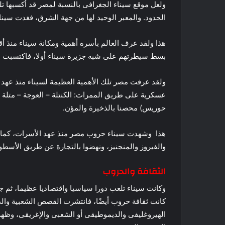
ولعل موقع سيناء الجغرافى بالنسبة لمصر قد أكسبها تلك
الحدود. والمعبر الوحيد لها من جهة الشرق، فغدت سيناء
هذا ولقد عرف العالم بأسره أهمية ومكانة سيناء منذ 
بسط سيطرتهم على شبه جزيرة سيناء أولا، فاكتسبت سين
ولقد عرفت مصر تلك الأهمية العظيمة لسيناء منذ عهد 
عسكرية على طريق الممرات: الكنتلة – العوجة – متلة –
حوريس) محصنا بالذخيرة والمؤن.
هذا وشهدت سيناء حروب مصر منذ عهد الأسرات، كما ا
والفيروز والمنجنيز، ونهضوا بالتجارة عن طريق الأسط
الثقافة والحروب
وكانت سيناء تلعب دورا سياسيا واقتصاديا عظيما، ثم ج
كانت ثقافة حروب أيضًا، فانتشرت القصص الشعبية والدر
الهيروغليفى والديموطيقى أو الشعبى والإغريقى، وظهر