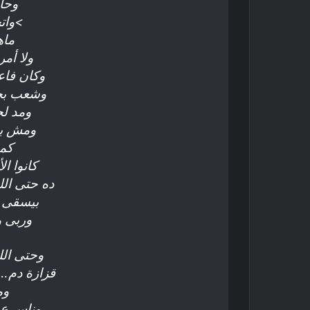
وحا
>وات
ماه
ولا أمر
وكان فا
وشعب بح
ومد ل
ومش بس
كما
كانوا ا
ده حتى ال
بيسقى 
وربى و
وحتى ال
قزازة دم… 
وم
وناس ع 