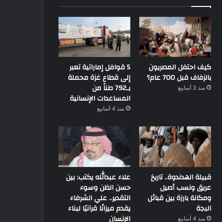
كيف احتفل المصريون
5 قوافل إماراتية تعبر
بالزفاف قبل 700 عام؟
إلى قطاع غزة محملة
بـ792 طناً من
منذ 3 أسابيع
المساعدات الإنسانية
منذ 4 أسابيع
قبيلة الهدندوة.. تاريخ
علاء عبدالله يكتب: بين
عريق ونسب أصيل
حسن الظن وسوء
ومكانة بارزة بين قبائل
التقدير.. علي الشرفاء
البجة
يقدم ميزانًا قرآنيًا لبناء
الإنسان
منذ 4 أسابيع