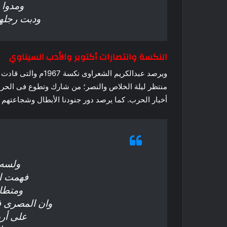
ومدوا
ودبت رجله
النكسة وانتصارات أكتوبر والأدب السيناوي
منتظر ليلة الخلاص والنصر؛ من شارك وتطوع فى الحر
أخبار الحرب. كما يرصد دور جنودنا الأبطال وشجاعتهم 
ولسه 
فهمت ان
ومتطاب
وان المصرى ف
على أرض