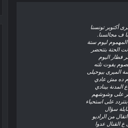
ى أكتوبر تونسنا
ا ف مجالسنا.
نا المهموم ليوم ستة
نت الحتة بتتحضر
 فطار اليوم
صوم يفوت تلته
سة الميرى بيوحيلى
وم ده مش عادي
المدنة بينادي
ير على وشوشهم
تتردد على استحياء
يلة سؤال
تقال من الراديو
 ع القنال عدوا