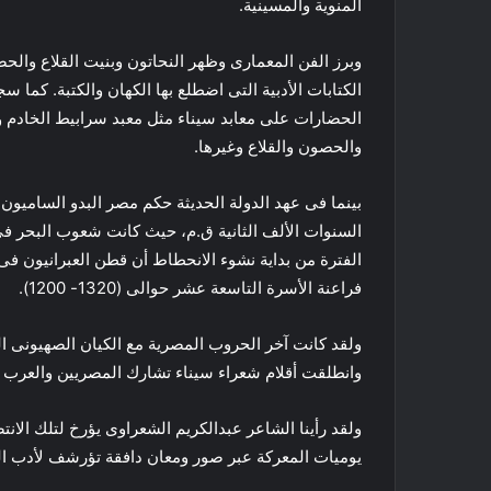
المنوية والمسينية.
وبرز الفن المعمارى وظهر النحاتون وبنيت القلاع وال
الكتابات الأدبية التى اضطلع بها الكهان والكتبة. كما س
الحضارات على معابد سيناء مثل معبد سرابيط الخادم 
والحصون والقلاع وغيرها.
بينما فى عهد الدولة الحديثة حكم مصر البدو السامي
السنوات الألف الثانية ق.م، حيث كانت شعوب البحر فى (
الفترة من بداية نشوء الانحطاط أن قطن العبرانيون فى
فراعنة الأسرة التاسعة عشر حوالى (1320- 1200).
وانطلقت أقلام شعراء سيناء تشارك المصريين والعرب ف
ولقد رأينا الشاعر عبدالكريم الشعراوى يؤرخ لتلك الان
يوميات المعركة عبر صور ومعان دافقة تؤرشف لأدب ال