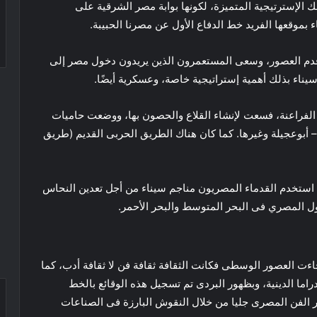
 الإسترتيجية المتميزة، لكونها بوابة مصر الشرقية على
 بموقعها الفريد خط الدفاع الأول عن مصرنا الحبيبة.
أقدم العصور، وسعى المستعمرون الذين يريدون دخول مصر إلى
اء بذلك أهمية إستراتيجية خاصة، وعسكرية أيضًا.
الفراعنة، فسعت لإنشاء القلاع والحصون بها، ووضعت حاميات
 أبوعجيلة وغيرها. كما كان هناك الطريق الحربى القديم (طريق
ستخدم القدماء المصريون مناجم سيناء من أجل تعدين النحاس
ول المصري فى البحر المتوسط والبحر الأحمر.
اءت العصور الوسطى فكانت الثقافة ثقافة فن لا ثقافة أدب، كما
اما الدينية، وبظهور البردى تم تسجيل هذه الوقائع بالخط
 الفن المصرى جليا من خلال النقوش البارزة فى الصناعات