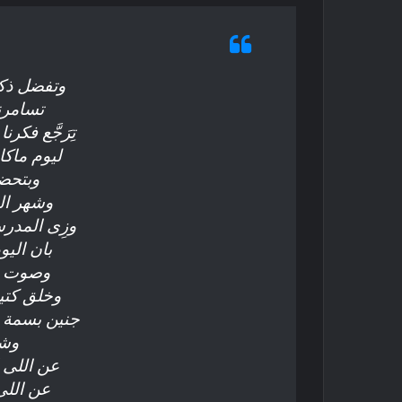
وتفضل ذكر
تسامرن
تِرَجَّع فكر
ليوم ماكا
وبتحضر
وشهر ال
وزِى المدر
بان الي
وصوت ع 
وخلق كت
جنين بسمة ب
وشا
عن اللى ا
عن اللى