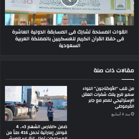
القوات المسلحة تشارك فى المسابقة الدولية العاشرة
فى حفظ القرآن الكريم للعسكريين بالمملكة العربية
السعودية
مقالات ذات صلة
من قلب “الأوكتاجون” اللواء
سمير فرج يفك شفرات العقل
الإستراتيجي لمصر مع جابر
القرموطى
منذ 4 أسابيع
ضمن «الفارس الشهم 3».. 4
قوافل إماراتية تحمل 416 طناً من
المساعدات تدخل غزة عبر العريش