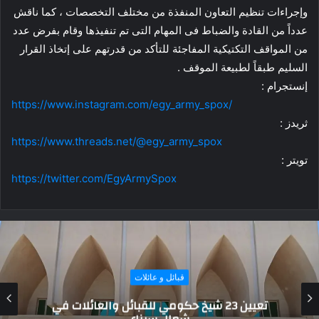
وإجراءات تنظيم التعاون المنفذة من مختلف التخصصات ، كما ناقش
عدداً من القادة والضباط فى المهام التى تم تنفيذها وقام بفرض عدد
من المواقف التكتيكية المفاجئة للتأكد من قدرتهم على إتخاذ القرار
السليم طبقاً لطبيعة الموقف .
إنستجرام :
https://www.instagram.com/egy_army_spox/
ثريدز :
https://www.threads.net/@egy_army_spox
تويتر :
https://twitter.com/EgyArmySpox
قبائل و عائلات
تعيين 23 شيخ حكومي للقبائل والعائلات في