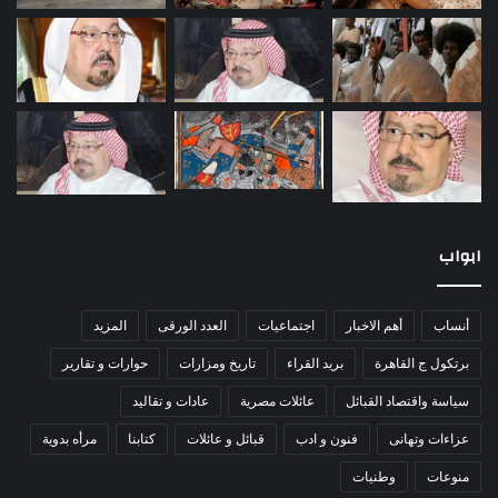
ابواب
أنساب
أهم الاخبار
اجتماعيات
العدد الورقى
المزيد
برتكول ج القاهرة
بريد القراء
تاريخ ومزارات
حوارات و تقارير
سياسة واقتصاد القبائل
عائلات مصرية
عادات و تقاليد
عزاءات وتهانى
فنون و ادب
قبائل و عائلات
كتابنا
مرأه بدوية
منوعات
وطنيات