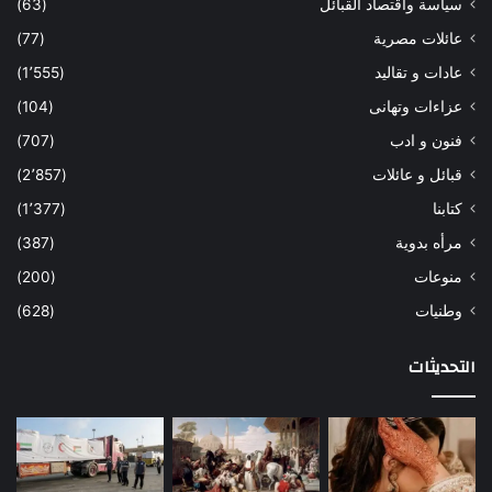
سياسة واقتصاد القبائل
(63)
عائلات مصرية
(77)
عادات و تقاليد
(1٬555)
عزاءات وتهانى
(104)
فنون و ادب
(707)
قبائل و عائلات
(2٬857)
كتابنا
(1٬377)
مرأه بدوية
(387)
منوعات
(200)
وطنيات
(628)
التحديثات