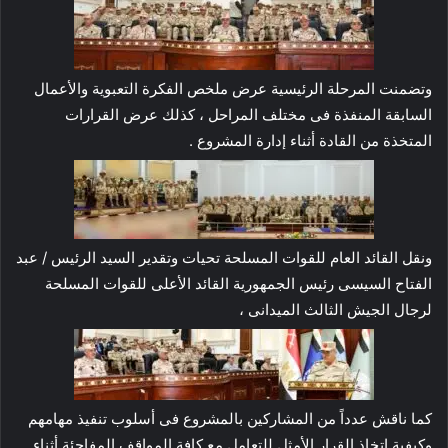
وتضمنت المرحلة الرئيسية عرض ملخص الفكرة التعبوية والأعمال
السابقة المنفذة فى مختلف المراحل ، كذلك عرض القرارات
المتخذة من القادة أثناء إدارة المشروع .
ونقل القائد العام للقوات المسلحة تحيات وتقدير السيد الرئيس / عبد
الفتاح السيسى رئيس الجمهورية القائد الأعلى للقوات المسلحة
لرجال الجيش الثالث الميدانى ،
كما ناقش عدداً من المشاركين بالمشروع فى أسلوب تنفيذ مهامهم
وكيفية إتخاذ القرار الأمثل للتعامل مع كافة المواقف المفاجئة أثناء