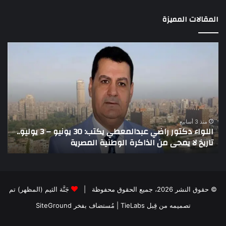
المقالات المميزة
اللواء
الأ
دكتور
العا
راضي
للهل
عبدالمعطي
الأ
يكتب:
الإم
30
يتف
يونيو
مرك
ا
–
الع
منذ 3 أسابيع
اللواء دكتور راضي عبدالمعطي يكتب: 30 يونيو – 3 يوليو..
ا
3
الل
تاريخ لا يمحى من الذاكرة الوطنية المصرية
ا
يوليو..
لتع
تاريخ
تدف
لا
الم
يمحى
إلى
من
غزة
© حقوق النشر 2026، جميع الحقوق محفوظة |
جَنَّة الثيم (المظهر) تم
الذاكرة
ضم
تصميمه من قِبل TieLabs
| مُستضاف بفخر
SiteGround
الوطنية
“ال
المصرية
الش