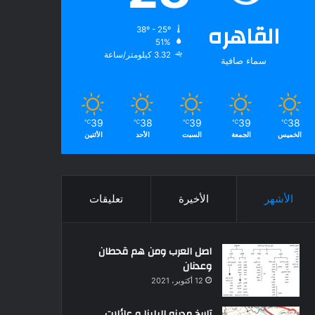
القاهره
38º - 25º
51%
3.32 كيلومتر/ساعة
سماء صافية
39
38
39
39
38
℃
℃
℃
℃
℃
الخميس
الجمعة
السبت
الأحد
الأثنين
الأشهر
الأخيرة
تعليقات
اصل العرب ومن هم قحطان
وعدنان
12 أكتوبر، 2021
تاريخ مدينه البلينا و عائلات