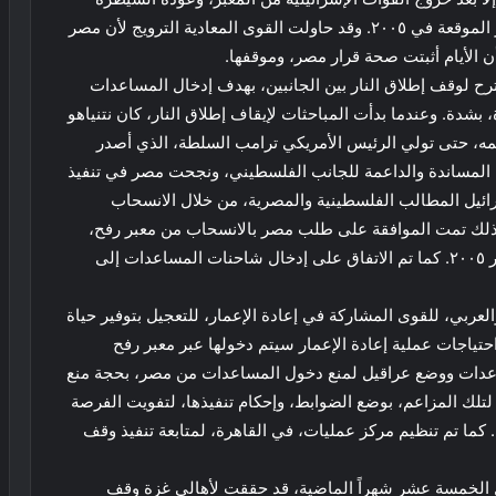
الفلسطينية عليه ، من ناحية غزة، طبقاً لاتفاقية المعابر الموقعة في ٢٠٠٥. وقد حاولت القوى المعادية الترويج لأن مصر
ن الأيام أثبتت صحة قرار مصر، وموقفها.
ح لوقف إطلاق النار بين الجانبين، بهدف إدخال المساعدات
 بشدة. وعندما بدأت المباحثات لإيقاف إطلاق النار، كان نتنياهو
ئمه، حتى تولي الرئيس الأمريكي ترامب السلطة، الذي أصدر
، المساندة والداعمة للجانب الفلسطيني، ونجحت مصر في تنفيذ
ائيل المطالب الفلسطينية والمصرية، من خلال الانسحاب
 كذلك تمت الموافقة على طلب مصر بالانسحاب من معبر رفح،
وإعادة إدارته للسلطة الفلسطينية، وفقاً لاتفاقية المعابر ٢٠٠٥. كما تم الاتفاق على إدخال شاحنات المساعدات إلى
ربي، للقوى المشاركة في إعادة الإعمار، للتعجيل بتوفير حياة
ياجات عملية إعادة الإعمار سيتم دخولها عبر معبر رفح
اعدات ووضع عراقيل لمنع دخول المساعدات من مصر، بحجة منع
لك المزاعم، بوضع الضوابط، وإحكام تنفيذها، لتفويت الفرصة
 كما تم تنظيم مركز عمليات، في القاهرة، لمتابعة تنفيذ وقف
 الخمسة عشر شهراً الماضية، قد حققت لأهالي غزة وقف