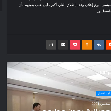
يسي، يوم إعلان وقف إطلاق النار، أكبر دليل على يقينهم بأن
لفلسطيني.
ريست
بوكيت
Odnoklassniki
مشاركة عبر البريد
طباعة
رأ التالي
المزيد
20