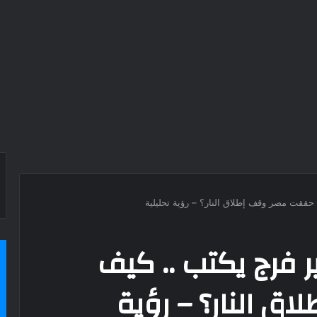
 حققت مصر وقف إطلاق النار؟ – رؤية تحليلية
ر فرج يكتب .. كيف
 النار؟ – رؤية