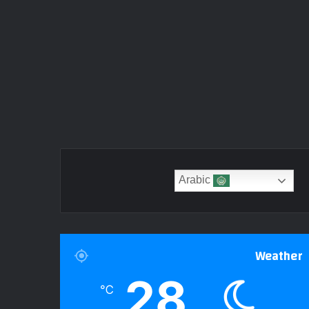
Arabic
Weather
28
℃