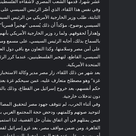
عشر شهراً، قدمها الشعب المصري لأشقاءه الفلسطيني
وفي نفس هذا اللقاء، الذي أصّر الرئيس السيسي على إ
الثابتة، طلب وزير الخارجية الأمريكي من الرئيس الس
السيسي بوضوح، مؤكداً أن ذلك يُسمى “تهجيراً قسرياً”
وإهداراً لحقوقهم. ولما رد وزير الخارجية الأمريكي 
بالسماح بذلك، أجابه الرئيس السيسي، على مسمع ومرأى
على أمن مصر وسلامتها، وكذا التعاون مع باقي دول ا
السيسي، القاطع، لتهجير الفلسطينيين، عندما كرر الرئ
المتحدة الأمريكية.
بعد شهر من ذلك اللقاء، زار مصر مدير وكالة الاستخبا
غزة” وهو مصطلح متعارف عليه، عمن سيحكم غزة بعد 
حكم أنفسهم، بعد خروج إسرائيل من القطاع، وذلك بالتن
دون تدخلات خارجية.
وفي أثناء الحرب، لم تتوقف جهود مصر لتحقيق المصال
لتوحيد صوتهم وكلمتهم، ودحض حجة المجتمع الغربي بأن
فيمن يمثلهم في أي اتفاق بشأن حل القضية، لذا است
القاهرة. ومن ضمن مواقف مصر، بعد غزو إسرائيل لقطاع
أصرت مصر على عدم فتح المعبر لدخول المساعدات، إلا 