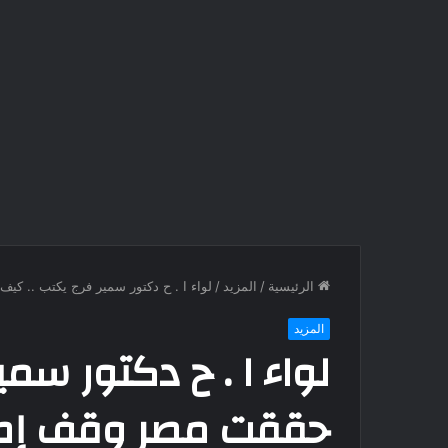
الرئيسية
/
المزيد
/
لواء ا . ح دكتور سمير فرج يكتب .. كيف
المزيد
لواء ا . ح دكتور سمي
حققت مصر وقف إطلاق