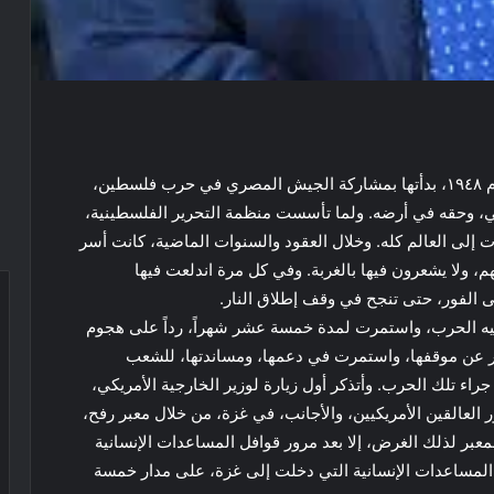
تولت مصر أمر القضية الفلسطينية، دون تخلي، منذ عام ١٩٤٨، بدأتها بمشاركة الجيش المصري في حرب فلسطين،
 وحقه في أرضه. ولما تأسست منظمة التحرير الفلسطينية،
إلى العالم كله. وخلال العقود والسنوات الماضية، كانت أسر
 ولا يشعرون فيها بالغربة. وفي كل مرة اندلعت فيها
 الفور، حتى تنجح في وقف إطلاق النار.
من أكتوبر ٢٠٢٣، الذي اندلعت فيه الحرب، واستمرت لمدة خمسة عشر شهراً، رداً على هجوم
صر عن موقفها، واستمرت في دعمها، ومساندتها، للشعب
راء تلك الحرب. وأتذكر أول زيارة لوزير الخارجية الأمريكي،
 العالقين الأمريكيين، والأجانب، في غزة، من خلال معبر رفح،
بر لذلك الغرض، إلا بعد مرور قوافل المساعدات الإنسانية
أولاً. ولا يفوتنا هنا أن نؤكد أن نحو ٨٠٪ من المساعدات الإنسانية التي دخلت إلى غزة، على مدار خمسة