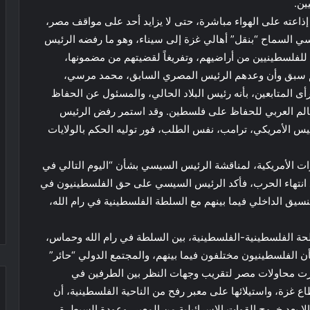
ين.
ذاعته على الهواء مباشرة، حتى لا يزايد أحد على مواقف مصر،
يسي السماح “بنقل” أهالي غزة إلى سيناء، وهو ما رفضه الرئيس
 للفلسطينيين من أراضيهم، وتفريغاً لقضيتهم من مضمونها،
بأنهم سبق وأن وعدهم الرئيس المصري السابق، محمد مرسي،
 المتابعين، بأنه رئيس البلاد الحالي، والمسئول عن الحفاظ
لعالم العربي للحفاظ على فلسطين. وقد استمر رفض الرئيس
يس الأمريكي، ترامب، نفس الطلب، فور توليه الحكم بالولايات
رات الأمريكية، لمناقشة الرئيس السيسي بشأن “اليوم التالي في
انتهاء الحرب، فأكد الرئيس السيسي على حق الفلسطينيون في
سيق الداخلي فيما بينهم مع السلطة الفلسطينية في رام الله،
حة الفلسطينية-الفلسطينية، بين السلطة في رام الله وحماس،
 الفلسطينيون مختلفون فيما بينهم، والمجتمع الدولي “حائر”
مرت محاولات مصر لتقريب وجهات النظر بين الطرفين في
 غزة، واستيلائها على معبر رفح من الناحية الفلسطينية، أن
بعد خروج القوات الإسرائيلية من المعبر، وعودة السيطرة