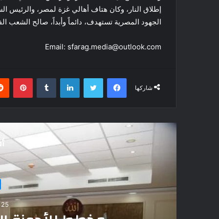
إطلاق النار، وكان هتاف أهالي غزة لمصر، والرئيس الس
الجهود المصرية تستهدف، دائماً وأبداً، صالح الشعب ا
Email: sfarag.media@outlook.com
فيسبوك
تويتر
لينكدإن
بينتي
شاركها
أق
18 يوليو، 23