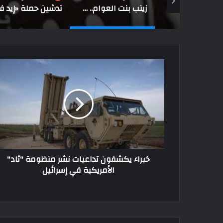
لواء د. سمير فرج يكتب: الواجب.. الشرف.. الوطن
زينب بنت العوام.. شاعرة الإسلام الأولى
خبراء يكشفون تداعيات نشر منظومة "ثاد"
الأمريكية في إسرائيل