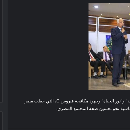
أشار أيضًا إلى المبادرات الوطنية مثل “مائة مليون صحة” و”نور الحياة” وجهود مكافحة فيروس C، التي جعلت مصر
أساسية نحو تحسين صحة المجتمع المصري.