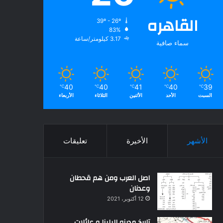
القاهره
39º - 26º
83%
3.17 كيلومتر/ساعة
سماء صافية
40
40
41
40
39
℃
℃
℃
℃
℃
السبت
الأحد
الأثنين
الثلاثاء
الأربعاء
الأشهر
الأخيرة
تعليقات
اصل العرب ومن هم قحطان
وعدنان
12 أكتوبر، 2021
تاريخ مدينه البلينا و عائلات