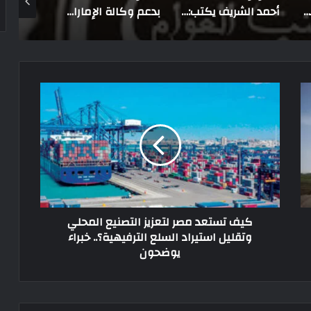
تدشين حملة «إيد في إيد هننجح أكيد» بإعلام العريش
أحمد الشريف يكتب: بنو سعود وعينهم الحمراء على اليمن
بدعم وكالة الإمارات للمساعدات.. قافلة جديدة تعبر إلى غزة لتعزيز الأمن الغذائي
كيف تستعد مصر لتعزيز التصنيع المحلي
وتقليل استيراد السلع الترفيهية؟.. خبراء
يوضحون