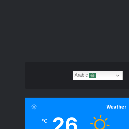
Arabic
Weather
26
℃