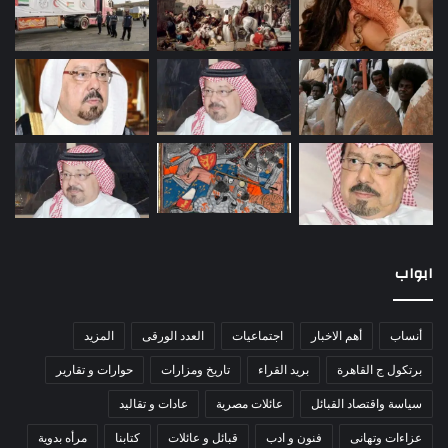
ابواب
أنساب
أهم الاخبار
اجتماعيات
العدد الورقى
المزيد
برتكول ج القاهرة
بريد القراء
تاريخ ومزارات
حوارات و تقارير
سياسة واقتصاد القبائل
عائلات مصرية
عادات و تقاليد
عزاءات وتهانى
فنون و ادب
قبائل و عائلات
كتابنا
مرأه بدوية