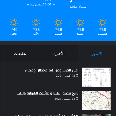
3.66 كيلومتر/ساعة
سماء صافية
40
38
39
39
38
℃
℃
℃
℃
℃
الخميس
الجمعة
السبت
الأحد
الأثنين
الأشهر
الأخيرة
تعليقات
اصل العرب ومن هم قحطان وعدنان
12 أكتوبر، 2021
تاريخ مدينه البلينا و عائلات الهوارة بالبلينا
23 سبتمبر، 2021