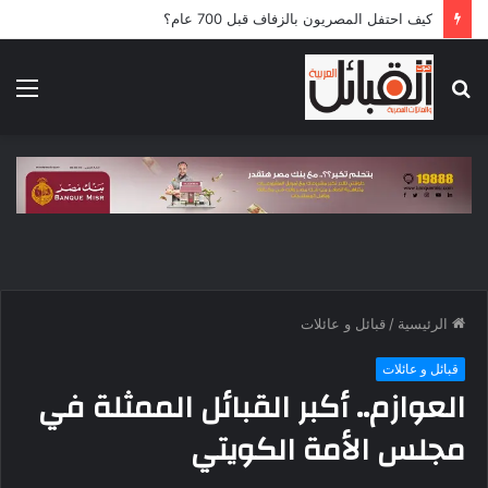
كيف احتفل المصريون بالزفاف قبل 700 عام؟
بحث
الق
عن
الرئيسية
/
قبائل و عائلات
قبائل و عائلات
العوازم.. أكبر القبائل الممثلة في
مجلس الأمة الكويتي