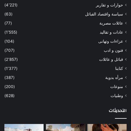
حوارات و تقارير
(4٬221)
سياسة واقتصاد القبائل
(63)
عائلات مصرية
(77)
عادات و تقاليد
(1٬555)
عزاءات وتهانى
(104)
فنون و ادب
(707)
قبائل و عائلات
(2٬857)
كتابنا
(1٬377)
مرأه بدوية
(387)
منوعات
(200)
وطنيات
(628)
التحديثات