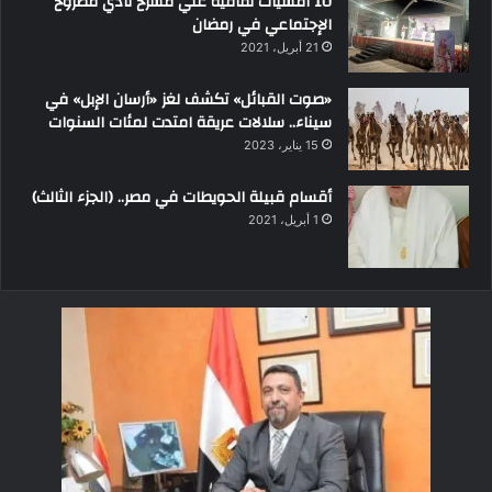
10 أمسيات ثقافية علي مسرح نادي مطروح
الإجتماعي في رمضان
21 أبريل، 2021
«صوت القبائل» تكشف لغز «أرسان الإبل» في
سيناء.. سلالات عريقة امتدت لمئات السنوات
15 يناير، 2023
أقسام قبيلة الحويطات في مصر.. (الجزء الثالث)
1 أبريل، 2021