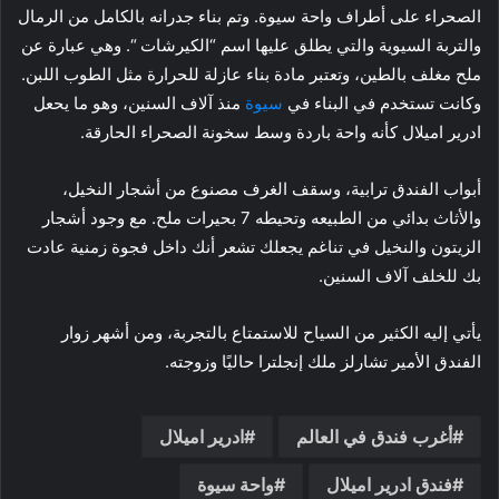
الصحراء على أطراف واحة سيوة. وتم بناء جدرانه بالكامل من الرمال
والتربة السيوية والتي يطلق عليها اسم “الكيرشات “. وهي عبارة عن
ملح مغلف بالطين، وتعتبر مادة بناء عازلة للحرارة مثل الطوب اللبن.
وكانت تستخدم في البناء في
سيوة
منذ آلاف السنين، وهو ما يحعل
ادرير اميلال كأنه واحة باردة وسط سخونة الصحراء الحارقة.
أبواب الفندق ترابية، وسقف الغرف مصنوع من أشجار النخيل،
والأثاث بدائي من الطبيعه وتحيطه 7 بحيرات ملح. مع وجود أشجار
الزيتون والنخيل في تناغم يجعلك تشعر أنك داخل فجوة زمنية عادت
بك للخلف آلاف السنين.
يأتي إليه الكثير من السياح للاستمتاع بالتجربة، ومن أشهر زوار
الفندق الأمير تشارلز ملك إنجلترا حاليًا وزوجته.
أغرب فندق في العالم
ادرير اميلال
فندق ادرير اميلال
واحة سيوة