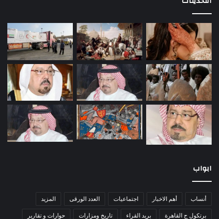
التحديثات
ابواب
أنساب
أهم الاخبار
اجتماعيات
العدد الورقى
المزيد
برتكول ج القاهرة
بريد القراء
تاريخ ومزارات
حوارات و تقارير