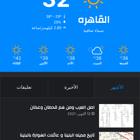
القاهره
38º - 29º
29%
2.89 كيلومتر/ساعة
سماء صافية
42
39
38
38
38
℃
℃
℃
℃
℃
الجمعة
السبت
الأحد
الأثنين
الثلاثاء
الأشهر
الأخيرة
تعليقات
اصل العرب ومن هم قحطان وعدنان
12 أكتوبر، 2021
تاريخ مدينه البلينا و عائلات الهوارة بالبلينا