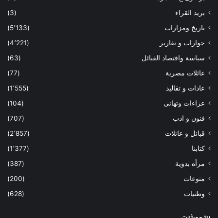
بريد القراء
(3)
تاريخ ومزارات
(5٬133)
حوارات و تقارير
(4٬221)
سياسة واقتصاد القبائل
(63)
عائلات مصرية
(77)
عادات و تقاليد
(1٬555)
عزاءات وتهانى
(104)
فنون و ادب
(707)
قبائل و عائلات
(2٬857)
كتابنا
(1٬377)
مرأه بدوية
(387)
منوعات
(200)
وطنيات
(628)