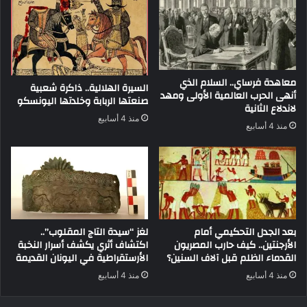
معاهدة فرساي.. السلام الذي
السيرة الهلالية.. ذاكرة شعبية
أنهى الحرب العالمية الأولى ومهد
صنعتها الربابة وخلدتها اليونسكو
لاندلاع الثانية
منذ 4 أسابيع
منذ 4 أسابيع
بعد الجدل التحكيمي أمام
لغز “سيدة التاج المقلوب”..
الأرجنتين.. كيف حارب المصريون
اكتشاف أثري يكشف أسرار النخبة
القدماء الظلم قبل آلاف السنين؟
الأرستقراطية في اليونان القديمة
منذ 4 أسابيع
منذ 4 أسابيع