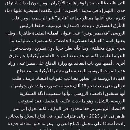
التى ظلت غالبية مدنها وقراها بيد الأوكران ، ومن دون إحداث اختراق
جدى ، اللهم إلا فى مدينة “باخموت” التى تكلفت السيطرة عليها دماء
كثيرة ، دفع أغلبها مقاتلو جماعة “فاجنر” غير الرسمية ، ومن قلب
المأزق العسكرى ، ولدت الاستدارة الروسية ، حافظ الرئيس
الروسى “فلاديمير بوتين” على عنوان العملية المقيدة ظاهريا ، وظل
ينعتها باسم “العملية العسكرية الخاصة” ، لكنه تصرف عمليا مع ما
يجرى بروح مختلفة ، وبدا كأنه يعلن حربا دون تصريح ، وتجنب قرار
التعبئة العامة ، لكنه ضاعف عدد القوات العاملة بأوكرانيا عبر طرق
أخرى ، أهمها فتح باب التعاقد مع وزارة الدفاع على مصراعيه ، وزاد
عديد القوات الروسية المعنية على مثيلتها الأوكرانية ، مع نجاح
القيادة الروسية فى تجاوز مصاعب عقوبات اقتصاد غربية ، ظلت
تتوالى حتى بلغت نحو 18 ألف عقوبة ، تصورت واشنطن وتوابعها ،
أنها ستخنق الاقتصاد الروسى ، وأنها ستصيب الآلة العسكرية
الروسية بالشلل ، وهو ما حدث عكسه بالضبط ، فقد استوعب
الاقتصاد الروسى تراجعا محدودا فى البداية ، لكنه تحول إلى نمو
ظاهر فى عام 2023 ، وإلى قفزات كبرى فى إنتاج السلاح والذخائر ،
زادت أضعافا على مجمل الإنتاج الغربى ، وهو ما خلق معادلة جديدة