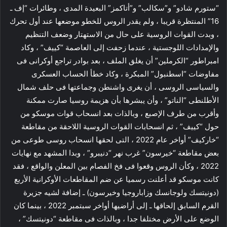
“ستورم شادو” و”سكالب” و”أتاكمز” البعيدة المدى ، وطائرات “إف ـ
16” المنتظرة قريبا ، ولم يقدر الروس للخطو موضعها عند أول تحرك
، وبدت القوات الروسية على حال من الاستهتار وضعف التنظيم
والإمدادات اللوجستية ، عندما زحفت إلى العاصمة “كييف” ، وكاد
امبراطور “الكرملين” أن يغلق الملف ، بعد بوادر تراجع أوكرانى فى
مفاوضات “اسطنبول” المبكرة ، وكاد خطأ الحساب العسكرى
والسياسى الروسى ، أن يغرى واشنطن وجماعتها فى حلف شمال
الأطلنطى “الناتو” ، وأن يبشرها بأن هزيمة روسيا صارت ممكنة
وأقرب من طرف الإصبع ، وبالذات بعد انسحاب قوات موسكو من
حول “كييف” ، ثم انسحابات القوات الروسية اللاحقة من مقاطعة
“خاركيف” أواخر عام 2022 ، التى لحقها انسحاب روسى طوعى من
بعض مقاطعة “خيرسون” غرب نهر “دنيبرو” ، وبدا المشهد مع نهايات
2022 ، وكأن الروس وقعوا فى فخ الفصام بين المعلن والواقع ، فقد
كانت موسكو قد أعلنت رسميا عن ضم المقاطعات الأوكرانية الأربع
(دونيتسك ولوجانسك وزاباروجيا وخيرسون) ـ إضافة لشيه جزيرة
القرم السابق إلحاقها ـ إلى أراضيها أواخر سبتمبر 2022 ، بينما كان
الوضع على الأرض مختلفا جدا ، وبالذات فى مقاطعة “دونيتسك” ،