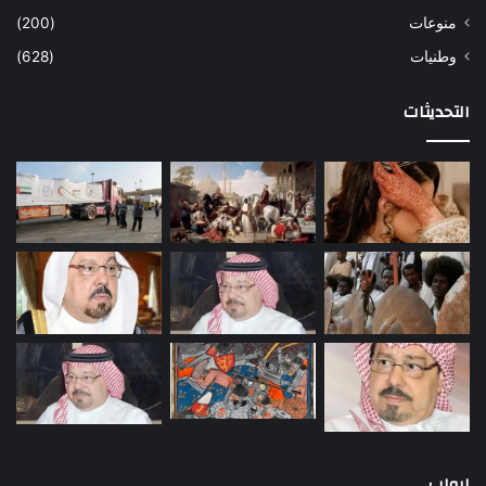
منوعات
(200)
وطنيات
(628)
التحديثات
ابواب