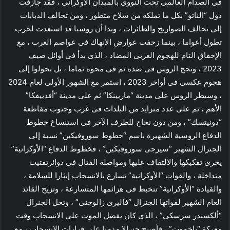
فى الصدام العالمى تحت النووى بالميدان الأوكرانى ، فقد جازفت
دول “الناتو” بكل ما تملكه من سلاح متطور ، ومن تحالف الدبابات
إلى تحالف الصواريخ والطائرات ، وبدا أن روسيا قد استعدت لحرب
تطول أعواما ، بينما زحفت عوارض الإنهاك فى عواصم الغرب ، مع
الإخفاق التام للهجوم الغربى المضاد ، الذى بدأ فى أوائل صيف
2023 ، ونجح الروس فى صده ثم فى محوه تماما ، بل تحولوا إلى
هجوم عكسى فى أواخر 2023 ، استمر مع الشهور الأولى لعام 2024
، وسيطر الروس على مدينة “ماريينكا” ثم على مدينة “أفدييفكا”
الأهم ، ثم على عدد متزايد من البلدات فى غرب وجنوب مقاطعة
“دونيتسك” ، ومن دون نجاح للطرف الآخر فى استنساخ خطوط
الدفاع الروسية الشهيرة باسم “خطوط سوروفيكين” نسبة إلى
الجنرال الشهير “سيرجى سوروفيكين” ، فخطوط الدفاع “الأوكرانية”
يجرى تفكيكها والالتفاف عليها ومواصلة القتال فى دوائرتفتيت
متداخلة ، والقوات “الأوكرانية” تسارع بالانسحاب إيثارا للسلامة ،
والقيادة “الأوكرانية” تتخبط فى هزائمها المتسارعة ، وتزيح القائد
العام الشهير لقواتها الجنرال “فاليرى زالوجنى” ، وتحل الجنرال
“ألكسندر سرسكى” ، الذى كان يفضل الموت على الانسحاب وقت
معركة “باخموت” ، فأصبح جنرالا مدمنا على قرارات الانسحاب ، مع