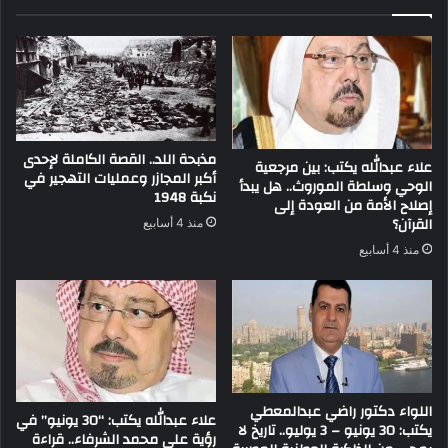
مذبحة اللد.. القصة الكاملة لإحدى
علاء عبدالله يكتب: بين مرجعية
أكبر المجازر وعمليات التهجير في
الوحي وسلطة الموروث.. هل يبدأ
نكبة 1948
إصلاح الأمة من العودة إلى
القرآن؟
منذ 4 أسابيع
منذ 4 أسابيع
اللواء دكتور راضي عبدالمعطي
علاء عبدالله يكتب: “30 يونيو” في
يكتب: 30 يونيو – 3 يوليو.. تاريخ لا
رؤية علي محمد الشرفاء.. قراءة