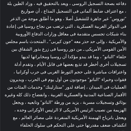
دفاعه بصحة التسجيل الروسى ، ويعد بالتحقيق فيه ، وزاد الطين بلة
، مع اعتراف ضابط ألمانى فى التسجيل المذاع ، أن صواريخ
“توروس” غير جاهزة للتشغيل أصلا ، وهو ما أطلق موجة من الذعر
فى الدوائر الغربية العسكرية ، التى ترتعب من نجاح روسيا فى إعادة
بناء شبكات تجسس متقدمة فى معاقل وزارات الدفاع الأوروبية
والأمريكية ، وإلى حد حذر معه “جون كيربى” ـ المتحدث باسم مجلس
الأمن القومى الأمريكى ـ من دور روسيا فى زرع بذور الشقاق بين
حلفاء “الناتو” ، وما قد يبدو مؤكدا أن روسيا ومخابراتها لديها
تسجيلات أخرى أخطر قد تذيع بعضها فى قابل الأيام ، وتقدم أدلة
واعترافات مباشرة على حجم التورط الغربى فى حرب أوكرانيا ،
فقوات وخبراء “الناتو” موجودون من أول يوم فى الحرب ، ويديرون
العمليات فى الميدان ، إضافة لدور “ستارلينك” وخدمات المئات من
الأقمار الصناعية المدنية والعسكرية الغربية ، وانفضاح ذلك كله وغيره
بوثائق وتسجيلات مسربة ، يزيد من ورطة “الناتو” وتابعيه ، ويجعل
الهزيمة من نصيب الرئيس الأمريكى لا الرئيس الأوكرانى وحده ،
ويعجل بانزياح الهيمنة الأمريكية المنفردة على مصائر العالم ، مع
انكشاف ضعف مقدرتها حتى على التحكم فى سلوك الحلفاء