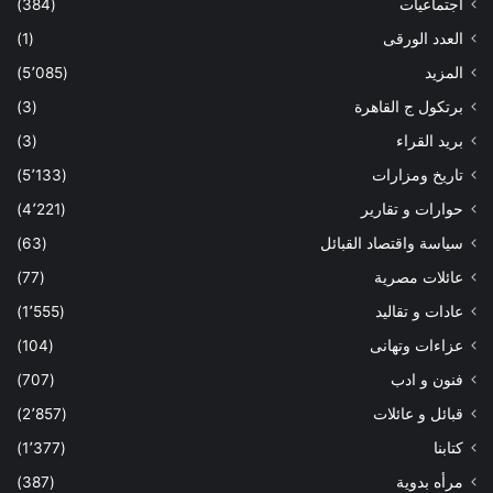
اجتماعيات
(384)
العدد الورقى
(1)
المزيد
(5٬085)
برتكول ج القاهرة
(3)
بريد القراء
(3)
تاريخ ومزارات
(5٬133)
حوارات و تقارير
(4٬221)
سياسة واقتصاد القبائل
(63)
عائلات مصرية
(77)
عادات و تقاليد
(1٬555)
عزاءات وتهانى
(104)
فنون و ادب
(707)
قبائل و عائلات
(2٬857)
كتابنا
(1٬377)
مرأه بدوية
(387)