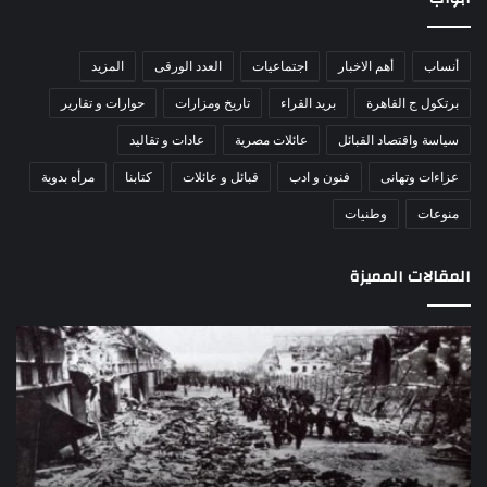
أنساب
أهم الاخبار
اجتماعيات
العدد الورقى
المزيد
برتكول ج القاهرة
بريد القراء
تاريخ ومزارات
حوارات و تقارير
سياسة واقتصاد القبائل
عائلات مصرية
عادات و تقاليد
عزاءات وتهانى
فنون و ادب
قبائل و عائلات
كتابنا
مرأه بدوية
منوعات
وطنيات
المقالات المميزة
اللواء
الأ
دكتور
العا
راضي
للهل
عبدالمعطي
الأ
يكتب:
الإم
30
يتف
يونيو
مرك