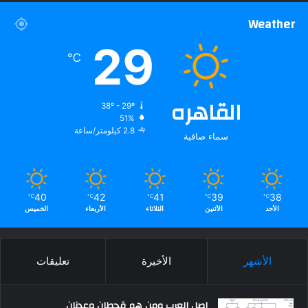
Weather
29
℃
القاهره
38º - 29º
51%
2.8 كيلومتر/ساعة
سماء صافية
40
42
41
39
38
℃
℃
℃
℃
℃
الأحد
الأثنين
الثلاثاء
الأربعاء
الخميس
الأشهر
الأخيرة
تعليقات
اصل العرب ومن هم قحطان وعدنان