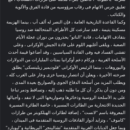
تعليق جرس الاتهام فى رقاب مرؤوسيه من قادة الفرق والألوية
والكتائب .
وكما القاعدة التاريخية العامة ، فإن النصر له ألف أب ، بينما الهزيمة
مسكينة يتيمة ، فقد سارعت كل الأطراف المتحالفة ضد روسيا
بتقاذف الاتهامات ، قادة “الناتو” يحذرون من دوران عجلة الأيام
الصعبة ، ويلقى أغلبهم اللوم على قادة الجيش الأوكرانى ، وعلى
تفشى الفساد فيه وفى القادة السياسيين ، وقد أضاعوا قيمة أحدث
الأسلحة الغربية ، وركام دعم أوكرانيا بمئات المليارات من الدولارات
واليوروهات ، بينما الرئيس الأوكرانى “فلوديمير زيلينسكى” يطلق
صرخته الأخيرة ، ويعلن أن انتصار روسيا خزى وعار على الغرب كله ،
ويطلب المزيد من أسلحة الدفاع الجوى والصواريخ بعيدة المدى ،
ومن دون أن يذكر ، أن كل ما طلبه ذهب إليه ، وتساقط ودمر تباعا
على يد الأسلحة الروسية وذخائرها وصواريخها التى لا تنفد ، وأجيالها
الجديدة الانتحارية من الطائرات المسيرة ، خاصة الطائرة المسيرة
المعروفة باسم “لانست” ، إضافة لطائرات الهيلكوبتر من طرازات
“كاموف” ، وتزايد أدوار القاذفات الروسية المتقدمة فى الميدان ،
وبما جعل الدبابات الغربية المتقدمة “تشالينجر” البريطانية و”ليوبارد”