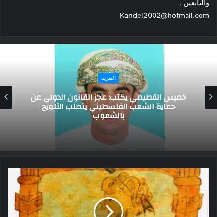
والتابعين .
Kandel2002@hotmail.com
كتابنا
إبراهيم علوش يكتب:هل تشهر الحكومة
الأمريكية إفلاسها؟