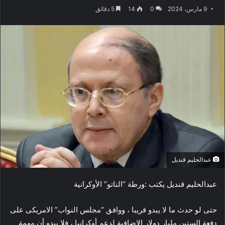
9 مارس، 2024
0
14
5 دقائق
عبدالحليم قنديل
عبدالحليم قنديل يكتب :ورطة “الناتو” الأوكرانية
حتى لو حدث ما لا يبدو قريبا ، ووافق “مجلس النواب” الامريكى على
دفعة الستين مليار دولار الإضافية لدعم أوكرانيا ، فلا يبدو أن مهمة