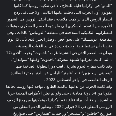
“الناتو” فى أوكرانيا قابلة للنجاح ، لا فى تفكيك روسيا كما كانوا
يقولون أول الحرب التى دخلت عامها الثالث ، ولا حتى فى ردع
انتصار الروس الذى تراكمت ملامحه ، فقد انتقل الروس فى الشهور
الأخيرة من التقدم العسكرى إلى ما يشبه الحسم العسكرى ، وتوالت
انتصاراتهم التكتيكية المتلاحقة فى منطقة “الدونباس” بالذات ، وفى
مقاطعة “دونيتسك” على نحو أخص ، وصار الخبر الذى يأتى كل يوم
تقريبا ، أن تسقط قرية أو بلدة جديدة فى يد القوات الروسية ،
وبطريقة القضم التدريجى النشيط غرب “باخموت” وغرب “أفدييفكا”
، التى كانت معركتها شبيهة بمعركة “باخموت” وقبلها “سوليدار” ،
وقد كانت مفارم لحوم بشرية ، لعب دور البطولة الصاخبة فيها
“يفجينى بريحوزين” قائد “فاجنر” الراحل عن الدنيا محترقا بطائرة
الرحلة الغامضة فى أواخر أغسطس 2023 .
وقد كانت الحرب من بدايتها عالمية الطابع ، تواجه فيها روسيا تحالفا
مكونا من 54 دولة معادية ، حتى ولو لم تعلن الأطراف المعنية حربا
مباشرة ، واختبأت وراء قناع دعم أوكرانيا ، وتمكينها من ردع الزحف
الروسى المعلن فى 24 فبراير 2022 ، وتطور الدعم المعلن من
صواريخ “جافلين” و”ستينجر” وراجمات “هيمارس” حتى صواريخ