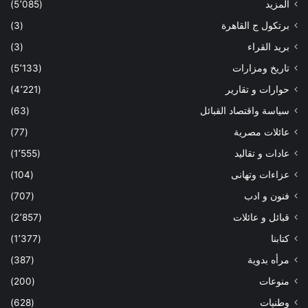
المزيد
(5٬085)
برتكول ج القاهرة
(3)
بريد القراء
(3)
تاريخ ومزارات
(5٬133)
حوارات و تقارير
(4٬221)
سياسة واقتصاد القبائل
(63)
عائلات مصرية
(77)
عادات و تقاليد
(1٬555)
عزاءات وتهانى
(104)
فنون و ادب
(707)
قبائل و عائلات
(2٬857)
كتابنا
(1٬377)
مرأه بدوية
(387)
منوعات
(200)
وطنيات
(628)