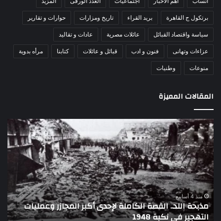
أنساب
أهم الاخبار
اجتماعيات
العدد الورقى
المزيد
برتكول ج القاهرة
بريد القراء
تاريخ ومزارات
حوارات و تقارير
سياسة واقتصاد القبائل
عائلات مصرية
عادات و تقاليد
عزاءات وتهانى
فنون و ادب
قبائل و عائلات
كتابنا
مرأه بدوية
منوعات
وطنيات
المقالات المميزة
اللواء
الأ
دكتور
العا
راضي
للهل
عبدالمعطي
الأ
يكتب:
الإم
30
يتف
يونيو
مرك
ا
–
الع
منذ 4 أسابيع
اللواء دكتور راضي عبدالمعطي يكتب: 30 يونيو – 3 يوليو..
ا
3
الل
تاريخ لا يمحى من الذاكرة الوطنية المصرية
ا
يوليو..
لتع