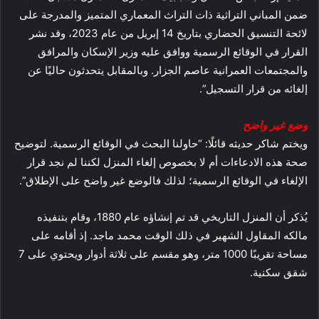
ضمن المباني التراثية ذات التراث المعماري المتميز والمدرجة على
لائحة التنسيق الحضاري بتاريخ 14 إبريل من عام 2023، وقد نشر
القرار في الوقائع الرسمية ووافق عليه وزير الإسكان والمرافق
والمجتمعات العمرانية عاصم الجزار. وبالمقابل يتحدثون حاليًا عن
إلغائه من قرار التسجيل”.
وضع غير واضح
ويختم شاكر حديثه قائلًا: “حاولنا البحث في الوقائع الرسمية. لتوضيح
صحة هذه الادعاءات أم لا بخصوص إلغاء المنزل لكننا لم نجد قرار
الإلغاء في الوقائع الرسمية؛ لذلك فالوضع غير واضح على الإطلاق”.
يُذكر أن المنزل التاريخي قد تم إنشاؤه عام 1880، وقام بتنفيذه
مالكه المقاول الشهير في ذلك الوقت محمد ماجد. إذ أقامه على
مساحة تقريبًا 1000 متر، وهو مقسم على ثلاثة أدوار ويحتوي على 7
شقق سكنية.