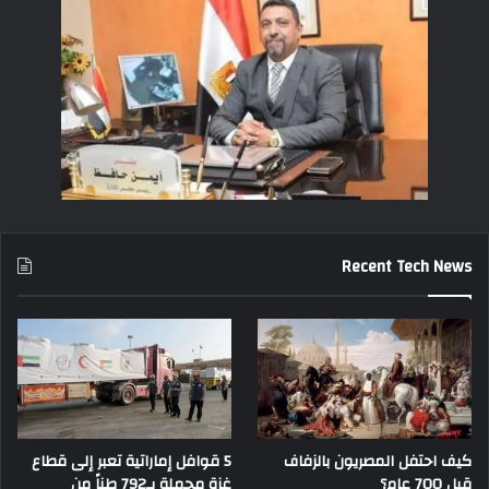
Recent Tech News
كيف احتفل المصريون بالزفاف
5 قوافل إماراتية تعبر إلى قطاع
قبل 700 عام؟
غزة محملة بـ792 طناً من