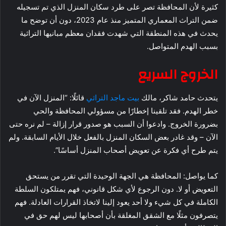
كثيرة لأن المحافظة تصر على طرد سكان المنزل الذي تم تسجيله
ضمن التراث المعماري المتميز منذ عام 2023، دون أن توضح ما
يحدث في هذه المنطقة التي شهدت فقدان معظم مبانيها التراثية
بسبب الهدم المتواصل.
الخروج السريع
يتحدث حامد شاكر، مالك
بيت ماجد التراثي
قائلًا: “المنزل الآن في
خطر الهدم. فقد تلقينا إخطارًا من مسؤولي المحافظة والحي
بضرورة الخروج. وادعوا أن السبب هو صدور قرار إزالة – لم نره حتى
الآن – وقد غادر بعض السكان المنزل بالفعل خلال الأيام السابقة. ولم
يتم طرح أي فكرة عن تعويض أصحاب المنزل أساسًا”.
كما يواصل: المحافظة هي الجهة الوحيدة التي تقرر من يستحق
التعويض أو لا. دون الرجوع لأي شكل قانوني، فهم يمتلكون السلطة
الكاملة في كل شيء ولا أحد يعود إلينا لاتخاذ القرارات العادلة. فهم
يتصرفون مثلًا مع الشقق المغلقة بأن أصحابها ليس لهم حق في