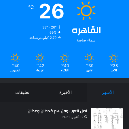
26
℃
القاهره
38º - 26º
69%
2.79 كيلومتر/ساعة
سماء صافية
40
42
40
39
38
℃
℃
℃
℃
℃
الأحد
الأثنين
الثلاثاء
الأربعاء
الخميس
الأشهر
الأخيرة
تعليقات
اصل العرب ومن هم قحطان وعدنان
12 أكتوبر، 2021