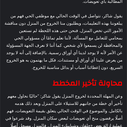
المطالبة بأي تعويضات.
يقول شاكر، نتواصل في الوقت الحالي مع موظفي الحي فهم من
يبلغوننا بهذه التعليمات، ويطلبون منا الخروج من المنزل دون مناقشة
الأمور التي تخص المنزل. فنحن حتى هذه اللحظة لم نستعين
بمحامي للتعامل مع المسألة، لأننا نعلم تمامًا أن مسؤولي الحي
والمحافظة لن يسمعوا لأي شخص. كما أننا لا نعرف الجهة المسؤولة
عن الأمر لأنه لا يوجد لدينا أي أوراق رسمية. بالإضافة إلى أنه لا يوجد
من يعرض علينا أي أوراق أو مستندات. فكل ما يهتمون به هو الخروج
السريع، دون إعطائنا أسباب أو بدائل مناسبة للخروج.
محاولة تأخير المخطط
وعن المهلة المحددة لخروج المنزل يقول شاكر: “حاليًا نحاول معهم
تأخير أي خطة من جانبهم للاستيلاء على المنزل وبعد ذلك هدمه
بالكامل. والموضوع في الوقت الحالي يتعلق بقيمة التعويضات، فهم
أصلًا يرفضون منح أي تعويضات لبعض سكان المنزل. وقد شرعوا في
عملية إزالة بعض «حلقان وشبابيك» المنزل. فالمنزل مسجل أصلًا