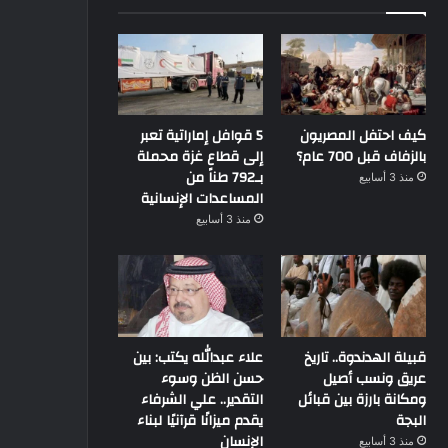
كيف احتفل المصريون
5 قوافل إماراتية تعبر
بالزفاف قبل 700 عام؟
إلى قطاع غزة محملة
بـ792 طناً من
منذ 3 أسابيع
المساعدات الإنسانية
منذ 3 أسابيع
قبيلة الهدندوة.. تاريخ
علاء عبدالله يكتب: بين
عريق ونسب أصيل
حسن الظن وسوء
ومكانة بارزة بين قبائل
التقدير.. علي الشرفاء
حوارات و تقارير
البجة
يقدم ميزانًا قرآنيًا لبناء
الإنسان
منذ 3 أسابيع