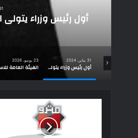
31 يناير، 2024
أول رئيس وزراء يتولى المنصب 4 مرات..تعرف عليه
31 يناير، 2024
23 يونيو، 2026
بالصوروالفيديو ..اقبال كثيف من المواطنين للمشاركة في العرس الانتخابي بابوقرقاص
أول رئيس وزراء يتولى المنصب 4 مرات..تعرف عليه
الهيئة العامة للاستعلامات ومحافظة شمال سيناء تحتفلان بذكرى ثورة 30 يونيو في العريش بحضور علاء يوسف وخالد مجاور