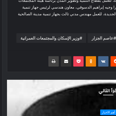
 للعمل بقطاع التنمية وتطوير المدن برئاسة هيئة المجتمعات
ورا وجيه إبراهيم الدسوقي، معاون هندسي لرئيس جهاز تنمية
جديدة، للعمل مهندس مدني ثالث بجهاز تنمية مدينة الصالحية
عاصم الجزار
وزير الإسكان والمجتمعات العمرانية
ريست
بوكيت
Odnoklassniki
مشاركة عبر البريد
طباعة
رأ التالي