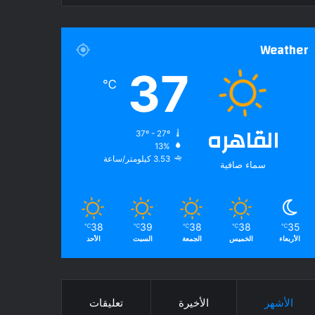
Weather
37
℃
القاهره
37º - 27º
13%
3.53 كيلومتر/ساعة
سماء صافية
38
39
38
38
35
℃
℃
℃
℃
℃
الأربعاء
الخميس
الجمعة
السبت
الأحد
الأشهر
الأخيرة
تعليقات