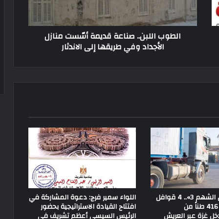
الطوب اللبن.. صناعة قديمة أسّست منازل
الأجداد وفي طريقها إلى الاندثار
ضمن «الفارس الشهم 3».. 4 قوافل
اللواء سمير فرج: دعوة المشاركة في
إماراتية تحمل 416 طناً من
افتتاح القيادة الاستراتيجية بحضور
ل غزة عبر العريش
الرئيس السيسي أعظم تشريف في