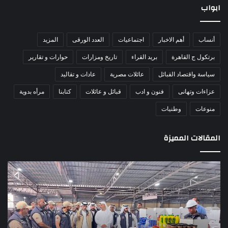
ابواب
أنساب
أهم الاخبار
اجتماعيات
العدد الورقى
المزيد
برتكول ج القاهرة
بريد القراء
تاريخ ومزارات
حوارات و تقارير
سياسة واقتصاد القبائل
عائلات مصرية
عادات و تقاليد
عزاءات وتهانى
فنون و ادب
قبائل و عائلات
كتابنا
مرأه بدوية
منوعات
وطنيات
المقالات المميزة
الأمين
الش
العام
عبد
للهلال
جها
الأحمر
بطو
الإماراتي
أبنا
يتفقد
سين