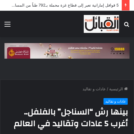
قبيلة الهدندوة.. تاريخ عريق ونسب أصيل ومكانة بارزة بين قبائل البجة
بحث
الق
عن
الرئيسية
/
عادات و تقاليد
عادات و تقاليد
بينها رش “السناجل” بالفلفل..
أغرب 5 عادات وتقاليد في العالم