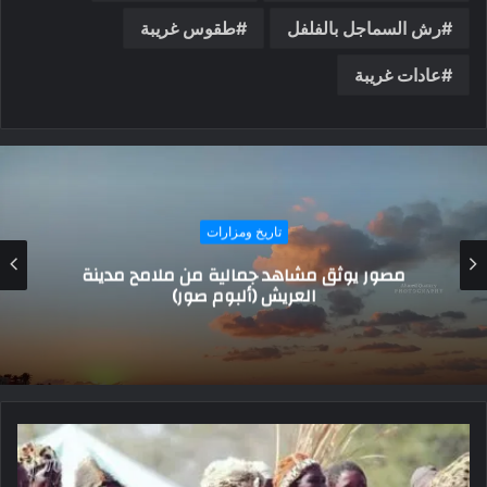
رش السماجل بالفلفل
طقوس غريبة
عادات غريبة
تاريخ ومزارات
مصور يوثق مشاهد جمالية من ملامح مدينة
العريش (ألبوم صور)