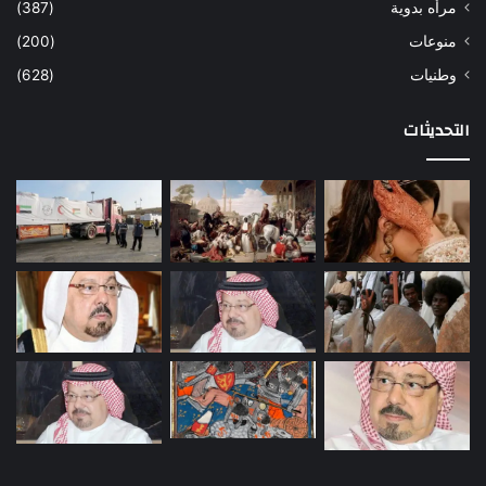
مرأه بدوية
(387)
منوعات
(200)
وطنيات
(628)
التحديثات