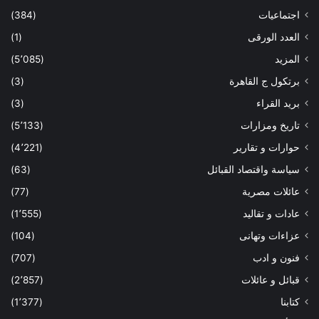
اجتماعيات
(384)
العدد الورقى
(1)
المزيد
(5٬085)
برتكول ج القاهرة
(3)
بريد القراء
(3)
تاريخ ومزارات
(5٬133)
حوارات و تقارير
(4٬221)
سياسة واقتصاد القبائل
(63)
عائلات مصرية
(77)
عادات و تقاليد
(1٬555)
عزاءات وتهانى
(104)
فنون و ادب
(707)
قبائل و عائلات
(2٬857)
كتابنا
(1٬377)