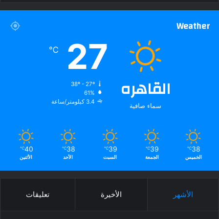
Weather
27
℃
القاهره
38º - 27º
61%
3.4 كيلومتر/ساعة
سماء صافية
40
38
39
39
38
℃
℃
℃
℃
℃
الخميس
الجمعة
السبت
الأحد
الأثنين
الأشهر
الأخيرة
تعليقات