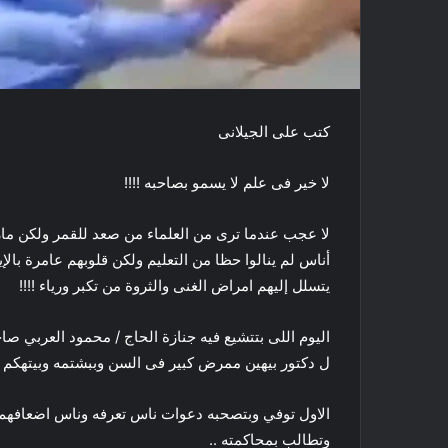
كتب على الجيلانى
لا خير فى علم لا يسمو بصاحبه !!!!
لا عجب عندما ترى من العلماء من صعد للقمر ولكن مازال
أناس لم ينالوا حظا من التعليم ولكن قلوبهم عامرة بال
يتسلل إليهم امراض الغنى والثروة من تكبر ورياء !!!!
اليوم اللى بتتشيع فيه جنازة الحاج / محمود العربي ص
ل دكتور بيهين ممرض كبير فى السن وببشتمه وبيتهكم ع 
الاول توفي وبتصحبه دعوات ناس تعرفه وناس اضعافهم م
وتطالب بمحاكمته ..