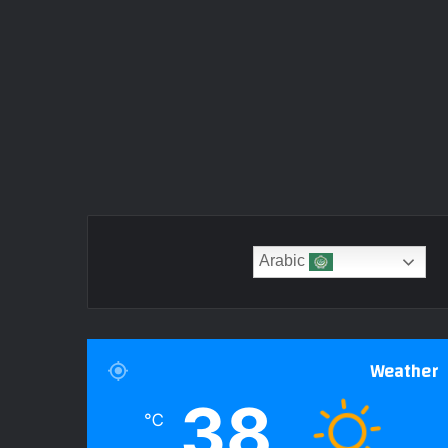
Arabic
Weather
38
℃