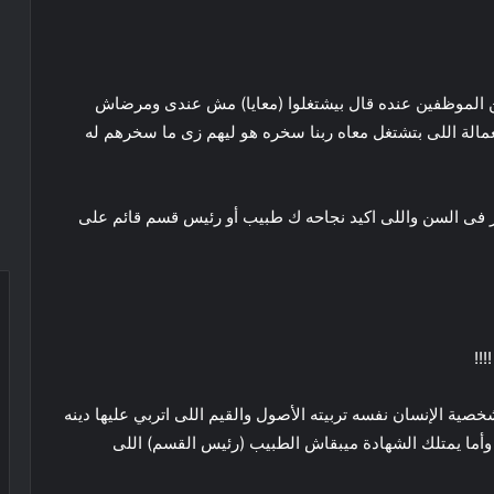
ن الموظفين عنده قال بيشتغلوا (معايا) مش عندى ومرضاش
العمالة اللى بتشتغل معاه ربنا سخره هو ليهم زى ما سخرهم له
 فى السن واللى اكيد نجاحه ك طبيب أو رئيس قسم قائم على
!!
خصية الإنسان نفسه تربيته الأصول والقيم اللى اتربي عليها دينه
ي وأما يمتلك الشهادة ميبقاش الطبيب (رئيس القسم) اللى