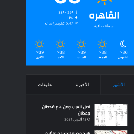
القاهره
38º - 29º
11%
5.47 كيلومتر/ساعة
سماء صافية
39
38
39
38
36
℃
℃
℃
℃
℃
الخميس
الجمعة
السبت
الأحد
الأثنين
الأشهر
الأخيرة
تعليقات
اصل العرب ومن هم قحطان
وعدنان
12 أكتوبر، 2021
تاريخ مدينه البلينا و عائلات