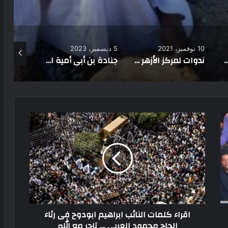
5 ديسمبر، 2023
1 مارس، 2022
28 أغسطس، 2022
ندوات لمركز الأزهر العالمي بجامعة مطروح (صور)
جنادة بن أبي أمية الدوسي.. قائد الفتوحات البحريةفى الاسلام
تادارث إملاحن أو السبخة
اقراء كلمات النائب ابراهيم ابودوح فى رثاء
الحاج محمود العربى .... تاجر مع الله