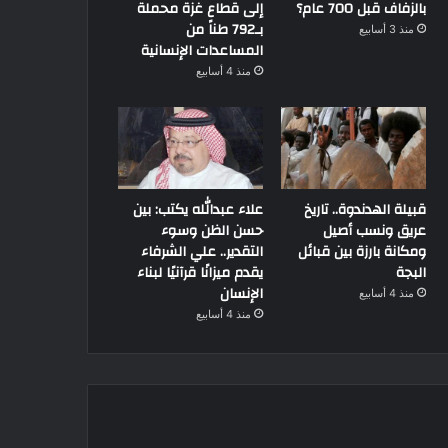
بالزفاف قبل 700 عام؟
إلى قطاع غزة محملة
بـ792 طناً من
منذ 3 أسابيع
المساعدات الإنسانية
منذ 4 أسابيع
قبيلة الهدندوة.. تاريخ
علاء عبدالله يكتب: بين
عريق ونسب أصيل
حسن الظن وسوء
ومكانة بارزة بين قبائل
التقدير.. علي الشرفاء
البجة
يقدم ميزانًا قرآنيًا لبناء
الإنسان
منذ 4 أسابيع
منذ 4 أسابيع
أهم الاخبار
10 نوفمبر، 2021
ندوات لمركز الأزهر العالمي ب