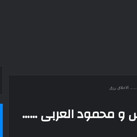
… الاخلاق رزق
 و محمود العربى ……