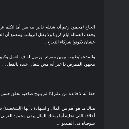
الحاج /محمود رغم أنه شغله خاص بيه بس أما اتكلم ع
يخفف العمالة ايام كرونا ولا يقلل الرواتب ومقتنع أن 
عشان يكونوا شركاء النجاح .
والمدعو /طبيب بيهين ممرض وزميل له ف العمل وكبير
مجهود الممرض دا غير أنه مش شغال عنده بالفعل …
حقا أنه لا فائدة من علم إذا لم يتوج صاحبه بخلق حسن !!
هناك ما هو أهم من المال والشهادة ، أنها (الشخصية) ش
أخلاقه اللى تخليه أما يمتلك المال يبقي محمود العرب
شوفناه فى الفيديو …