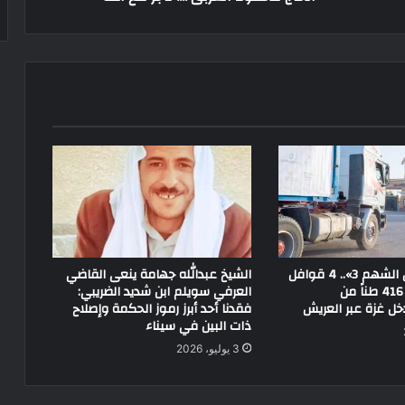
ضمن «الفارس الشهم 3».. 4 قوافل
الشيخ عبدالله جهامة ينعى القاضي
إماراتية تحمل 416 طناً من
العرفي سويلم ابن شديد الضريبي:
ل غزة عبر العريش
فقدنا أحد أبرز رموز الحكمة وإصلاح
ذات البين في سيناء
3 يوليو، 2026