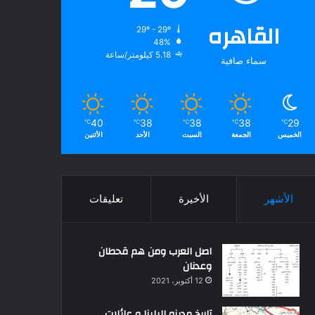
القاهره
29º - 29º
48%
5.18 كيلومتر/ساعة
سماء صافية
40
38
38
38
29
℃
℃
℃
℃
℃
الخميس
الجمعة
السبت
الأحد
الأثنين
الأشهر
الأخيرة
تعليقات
اصل العرب ومن هم قحطان
وعدنان
12 أكتوبر، 2021
تاريخ مدينه البلينا و عائلات