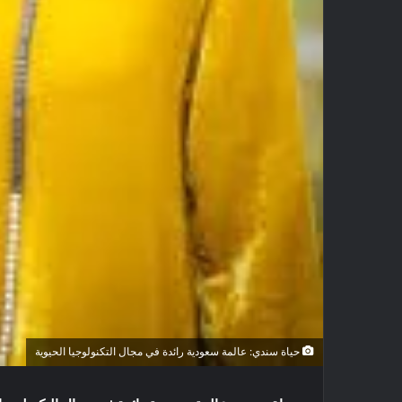
حياة سندي: عالمة سعودية رائدة في مجال التكنولوجيا الحيوية