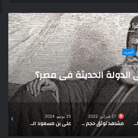
رأ التالي
أهم الاخبار
هد حفل الإفطار الجماعي
البحر بالعريش
25 يونيو، 2024
23 فبراير، 2022
17 مايو، 2026
مشاهد توثق حجم الدمار في سارتانا وتالاكوفك في أوكرانيا (10 صور)
علي بن مسعود المعشني يكتب: النتائج الحتمية للنضال التراكمي
تشكيل لجنة استلام للتجمعات التنموية في إقليم وسط سيناء