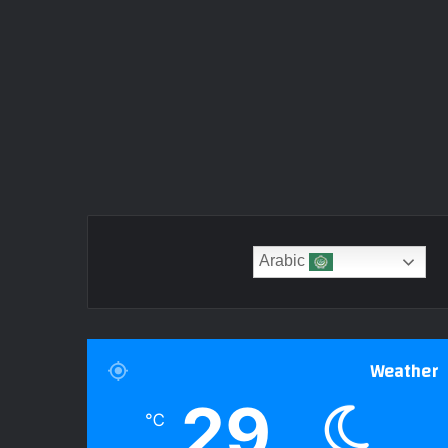
Arabic
Weather
29
℃