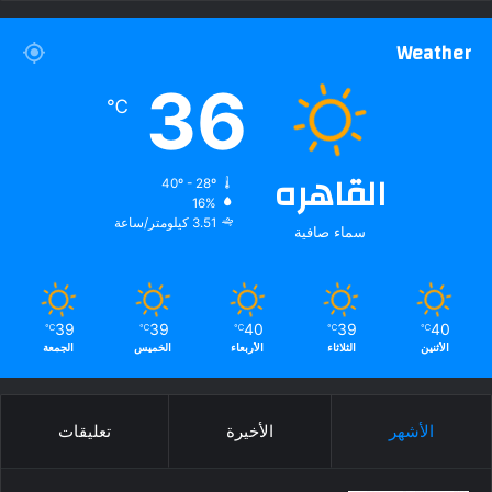
Weather
36
℃
القاهره
40º - 28º
16%
3.51 كيلومتر/ساعة
سماء صافية
39
39
40
39
40
℃
℃
℃
℃
℃
الأثنين
الثلاثاء
الأربعاء
الخميس
الجمعة
الأشهر
الأخيرة
تعليقات