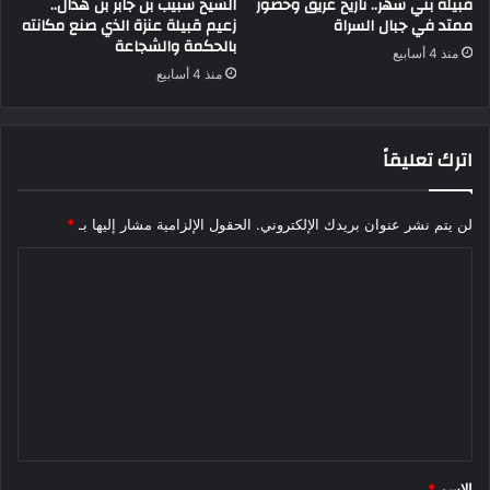
قبيلة بني شهر.. تاريخ عريق وحضور
الشيخ شبيب بن جابر بن هذال..
ممتد في جبال السراة
زعيم قبيلة عنزة الذي صنع مكانته
بالحكمة والشجاعة
منذ 4 أسابيع
منذ 4 أسابيع
اترك تعليقاً
لن يتم نشر عنوان بريدك الإلكتروني.
الحقول الإلزامية مشار إليها بـ
*
ا
ل
ت
ع
ل
ي
ق
الاسم
*