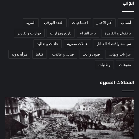
ابواب
أنساب
أهم الاخبار
اجتماعيات
العدد الورقى
المزيد
برتكول ج القاهرة
بريد القراء
تاريخ ومزارات
حوارات و تقارير
سياسة واقتصاد القبائل
عائلات مصرية
عادات و تقاليد
عزاءات وتهانى
فنون و ادب
قبائل و عائلات
كتابنا
مرأه بدوية
منوعات
وطنيات
المقالات المميزة
اللواء
الأ
دكتور
العا
راضي
للهل
عبدالمعطي
الأ
يكتب:
الإم
30
يتف
يونيو
مرك