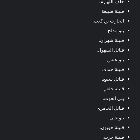
حلف اللهازم.
قبيلة ضبيعة.
الحارث بن كعب.
بنو مدلج.
قبيلة شهران.
قبائل السهول.
بنو عبس.
قبيلة خندف.
قبائل سبيع.
قبيلة خثعم.
بني الغوث.
قبائل الخامري.
بنو غنى.
قبيلة حويون.
قبيلة حرب.