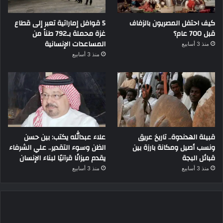
كيف احتفل المصريون بالزفاف
5 قوافل إماراتية تعبر إلى قطاع
قبل 700 عام؟
غزة محملة بـ792 طناً من
المساعدات الإنسانية
منذ 3 أسابيع
منذ 3 أسابيع
قبيلة الهدندوة.. تاريخ عريق
علاء عبدالله يكتب: بين حسن
ونسب أصيل ومكانة بارزة بين
الظن وسوء التقدير.. علي الشرفاء
قبائل البجة
يقدم ميزانًا قرآنيًا لبناء الإنسان
منذ 3 أسابيع
منذ 3 أسابيع