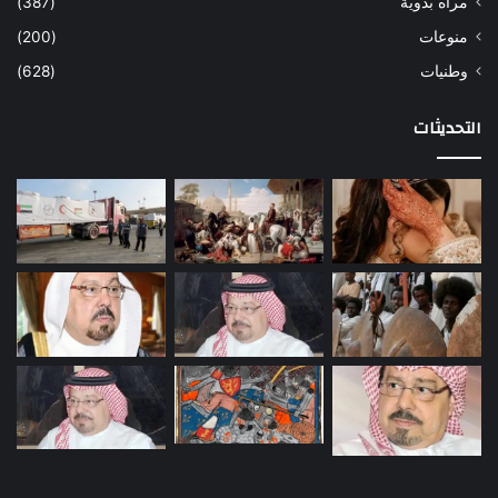
مرأه بدوية
(387)
منوعات
(200)
وطنيات
(628)
التحديثات