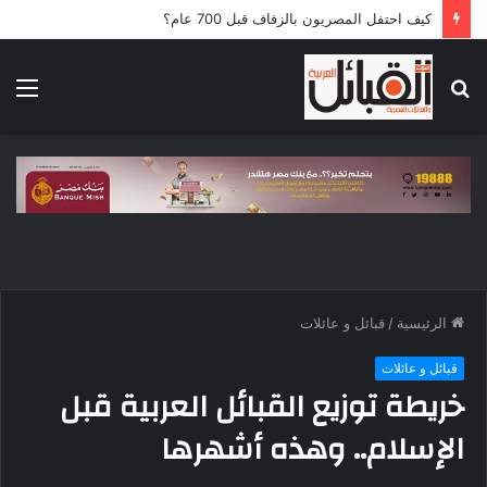
5 قوافل إماراتية تعبر إلى قطاع غزة محملة بـ792 طناً من المساعدات الإنسانية
بحث
الق
عن
الرئيسية
/
قبائل و عائلات
قبائل و عائلات
خريطة توزيع القبائل العربية قبل
الإسلام.. وهذه أشهرها