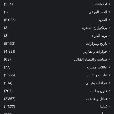
اجتماعيات
(384)
العدد الورقى
(1)
المزيد
(5٬085)
برتكول ج القاهرة
(3)
بريد القراء
(3)
تاريخ ومزارات
(5٬133)
حوارات و تقارير
(4٬221)
سياسة واقتصاد القبائل
(63)
عائلات مصرية
(77)
عادات و تقاليد
(1٬555)
عزاءات وتهانى
(104)
فنون و ادب
(707)
قبائل و عائلات
(2٬857)
كتابنا
(1٬377)