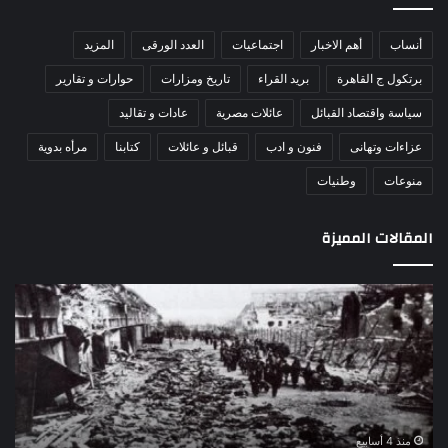
أنساب
أهم الاخبار
اجتماعيات
العدد الورقى
المزيد
برتكول ج القاهرة
بريد القراء
تاريخ ومزارات
حوارات و تقارير
سياسة واقتصاد القبائل
عائلات مصرية
عادات و تقاليد
عزاءات وتهانى
فنون و ادب
قبائل و عائلات
كتابنا
مرأه بدوية
منوعات
وطنيات
المقالات المميزة
اللواء
الأ
دكتور
العا
راضي
للهل
عبدالمعطي
الأ
يكتب:
الإم
30
يتف
يونيو
مرك
ا
–
الع
منذ 4 أسابيع