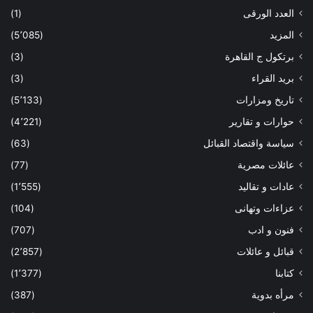
العدد الورقى
(1)
المزيد
(5٬085)
برتكول ج القاهرة
(3)
بريد القراء
(3)
تاريخ ومزارات
(5٬133)
حوارات و تقارير
(4٬221)
سياسة واقتصاد القبائل
(63)
عائلات مصرية
(77)
عادات و تقاليد
(1٬555)
عزاءات وتهانى
(104)
فنون و ادب
(707)
قبائل و عائلات
(2٬857)
كتابنا
(1٬377)
مرأه بدوية
(387)