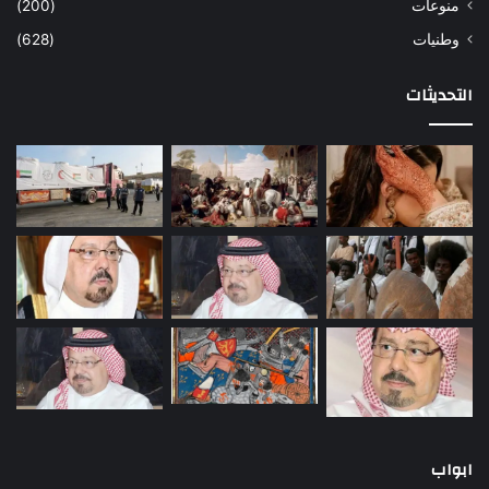
منوعات
(200)
وطنيات
(628)
التحديثات
ابواب