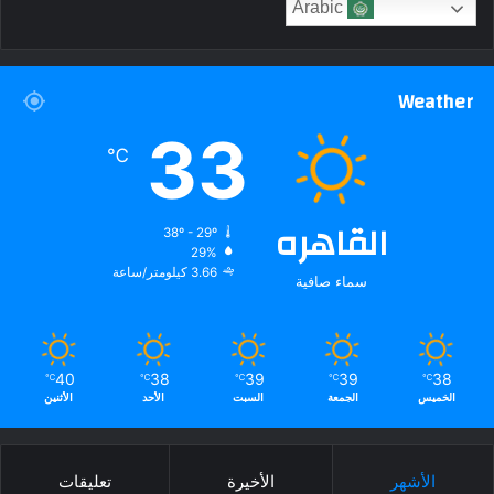
Arabic
Weather
33
℃
القاهره
38º - 29º
29%
3.66 كيلومتر/ساعة
سماء صافية
40
38
39
39
38
℃
℃
℃
℃
℃
الخميس
الجمعة
السبت
الأحد
الأثنين
الأشهر
الأخيرة
تعليقات