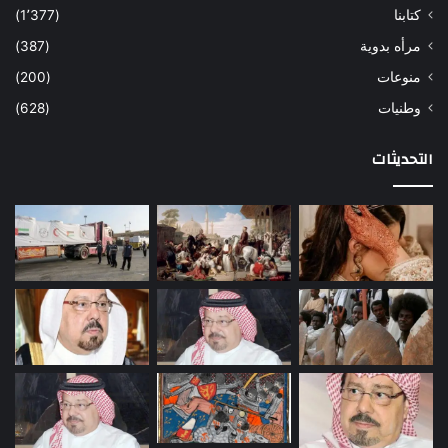
كتابنا
(1٬377)
مرأه بدوية
(387)
منوعات
(200)
وطنيات
(628)
التحديثات