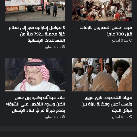
كيف احتفل المصريون بالزفاف
5 قوافل إماراتية تعبر إلى قطاع
قبل 700 عام؟
غزة محملة بـ792 طناً من
المساعدات الإنسانية
منذ 3 أسابيع
منذ 4 أسابيع
قبيلة الهدندوة.. تاريخ عريق
علاء عبدالله يكتب: بين حسن
ونسب أصيل ومكانة بارزة بين
الظن وسوء التقدير.. علي الشرفاء
قبائل البجة
يقدم ميزانًا قرآنيًا لبناء الإنسان
منذ 4 أسابيع
منذ 4 أسابيع