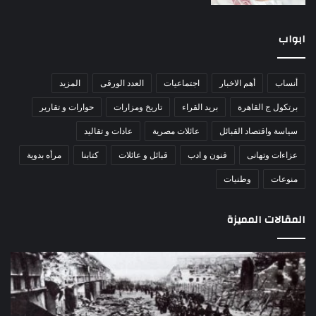
ابواب
أنساب
أهم الاخبار
اجتماعيات
العدد الورقى
المزيد
برتكول ج القاهرة
بريد القراء
تاريخ ومزارات
حوارات و تقارير
سياسة واقتصاد القبائل
عائلات مصرية
عادات و تقاليد
عزاءات وتهانى
فنون و ادب
قبائل و عائلات
كتابنا
مرأه بدوية
منوعات
وطنيات
المقالات المميزة
اللواء
الأ
دكتور
العا
راضي
للهل
عبدالمعطي
الأ