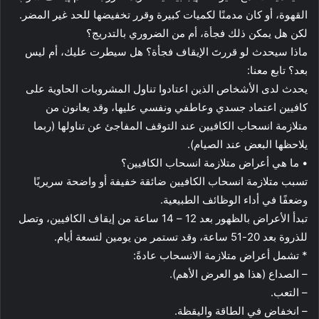
القهوة، أو كان مدمنًا لكميات كبيرة وقرر تخفيضها للحد غير المضر.
لكن هل يمكن ذلك فجأة، أم من الضروري بالتدريج؟
ماذا سيحدث لو قررتَ الإيقاف فجأة؟ هل سيطرت عليك، أم ليس
بعد؟ تابع معنا:
يحدث لدى الأشخاص الذين اعتادوا تناول المشروبات الحاوية على
كافيين اعتماد جسدي وعاطفي ونفسي عليها، وقد يعانون من
متلازمة انسحاب الكافيين عند التوقف المفاجئ عن تناولها (ربما
يلاحظها البعض عند الصيام).
• ما هي أعراض متلازمة انسحاب الكافيين؟
تسبب متلازمة انسحاب الكافيين ضائقة خفيفة أو واضحة سريريًا
وضعفًا في أداء الوظائف الطبيعية.
تبدأ الأعراض بالظهور بعد 12 – 14 ساعة من إيقاف الكافيين، وتصل
للذروة بعد 20-51 ساعة، وقد تستمر من يومين لتسعة أيام.
* تشمل أعراض متلازمة الانسحاب عادةً:
– الصداع (هذا هو العرض الأهم).
– التعب.
– انخفاض في الطاقة واليقظة.