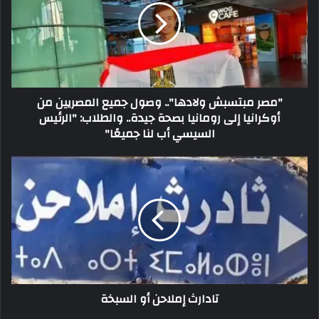
"مصر مبتسبش ولادها".. وصول جميع المصريين من
أوكرانيا إلى رومانيا بصحة جيدة.. والطلاب: "الرئيس
السيسي أب لنا جميعًا"
تادارث إملاحن أو السبخة