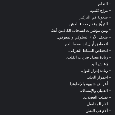
– النعاس.
– مزاج كئيب.
– صعوبة في التركيز.
– التهيُّج وعدم صفاء الذهن.
* ومن مؤشرات انسحاب الكافيين أيضًا:
– ضعف الأداء السلوكي والمعرفي.
– انخفاض أو زيادة ضغط الدم.
– انخفاض النشاط الحركي.
– زيادة معدل ضربات القلب.
– رُعاش اليد.
– زيادة إدرار البول.
– احمرار الجلد.
– أعراض شبيهة بالإنفلونزا.
– الغثيان والإمساك.
– تصلب العضلات.
– آلام المفاصل.
– آلام في البطن.