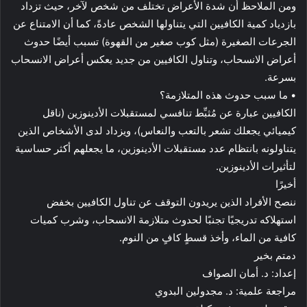
ومن الملاحظ أن شدة الأعراض تختلف من شخص لآخر، حيث تزداد
بازدياد كمية الكافيين التي يتناولها الشخص عادةً، كما أن الامتناع عن
الجرعات الصغيرة (مثل كوب صغير من القهوة) تسبب أيضًا حدوث
أعراض الانسحاب، وتناول الكافيين من جديد يعكس أعراض الانسحاب
بسرعة.
• ما سبب حدوث هذه المتلازمة؟
الكافيين عبارة عن مُثبِّط تنافسي لمستقبلات الأدينوزين (ناقل
كيميائي يجعلك تشعر بالتعب والنعاس)، ويزداد لدى الأشخاص الذين
يتناولونه بانتظام عدد مستقبلات الأدينوزين، ما يجعلهم أكثر حساسية
لتأثيرات الأدينوزين.
أخيرًا
ننصح الأفراد الذين يريدون التوقف عن تناول الكافيين بخفض
استهلاكه تدريجيًا تجنبًا لحدوث متلازمة الانسحاب، وشرب كميات
كافية من الماء، وأخذ قسطٍ كافٍ من النوم.
دمتم بخير
إعداد: د. أمان الصواف
مراجعة علمية: د. مجدولين البدوي