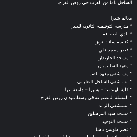
الساحل ،أما من الغرب حي روض الفرج.
معالم شبرا
* مدرسة التوفيقية الثانوية للبنين
* نادي الصحافة
* كنيسة سانت تريزا
* قصر محمد علي
* مسجد الخازندار
* معهد الساليزيان
* مستشفى معهد ناصر
* مستشفى الساحل التعليمى
* كلية الهندسة – بشبرا – جامعة بنها
* المسلة المصنوعه قي وسط ميدان روض الفرج
* مستشفى الرمد
* مسجد سيد المرسلين
* مسجد التوحيد
* قصر طوسن باشا