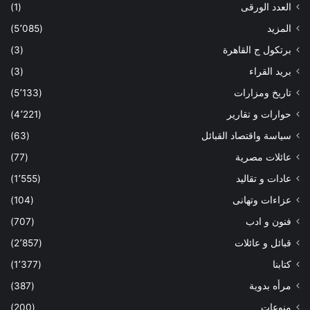
العدد الورقى
(1)
المزيد
(5٬085)
برتكول ج القاهرة
(3)
بريد القراء
(3)
تاريخ ومزارات
(5٬133)
حوارات و تقارير
(4٬221)
سياسة واقتصاد القبائل
(63)
عائلات مصرية
(77)
عادات و تقاليد
(1٬555)
عزاءات وتهانى
(104)
فنون و ادب
(707)
قبائل و عائلات
(2٬857)
كتابنا
(1٬377)
مرأه بدوية
(387)
منوعات
(200)