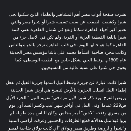
نشرت صفحة أبواب مصر أهم المشاهير والعلماء الذين سكنوا بحي
شبرا وكشفت الصفحة عن سبب تسمية شبرا أو شبرا مصر والتي
تعتبر أكبر أحياء القاهرة سكانا وتقع في شمال القاهرة.تعني كلمة
شبرا باللغة القبطية العزبة أو القرية. ولم تكن في الأصل جزء من
القاهرة كما هو حالها اليوم ـ في قلب القاهرة تزخر بالحياة والناس
وكانت مجرد ضاحية. انشأها محمد علي باشا مؤسس مصر الحديثة
عام 1809م. يرتبط الحي بشكل خاص مع الطبقة الوسطى، كما
يحوي حي شبرا على نسبة عالية من المسيحيين.
شبرا كانت عبارة عن جزيرة وسط النيل اسمها جزيرة الفيل ثم بفعل
إطماء النيل اتصلت الجزيرة بالأرض لتصبح هي أرض شبرا الحديثة
وروض الفرج. ورد ذكر شبرا لأول مرة في” تقويم النيل ” الجزء الأول
ص229 عندما أوفى النيل في أواخر شهر أبيب.وكسر السد أول يوم
من مسري وفتحه “لاجين” أمير مجلس. وكان للناس مدة طويلة لم
يروا قبلا مثل هذالأنه قطع الطرقات والجسور وغرقت أراضي المنية
و”شبرا والروضة وطريق مصر وبولاق “أي كانت بولاق ضاحية لمصر