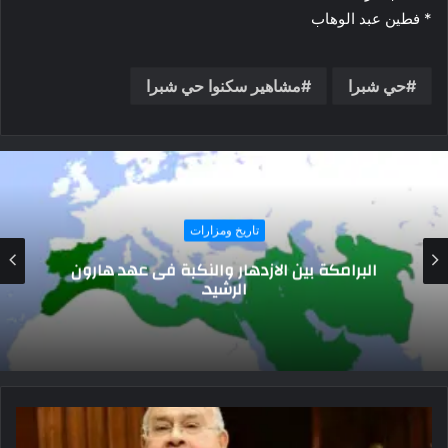
* فطين عبد الوهاب
حي شبرا
مشاهير سكنوا حي شبرا
تاريخ ومزارات
يوم الدماء في خليج باتشينتو ملحمة ليبانتو
البحرية.. اعرف القصة