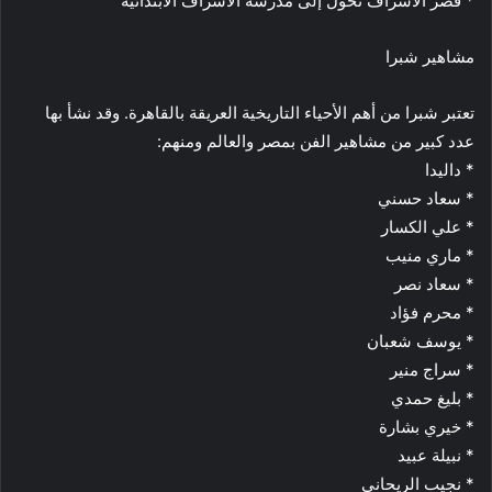
* قصر الاشراف تحول إلى مدرسة الاشراف الابتدائية
مشاهير شبرا
تعتبر شبرا من أهم الأحياء التاريخية العريقة بالقاهرة. وقد نشأ بها
عدد كبير من مشاهير الفن بمصر والعالم ومنهم:
* داليدا
* سعاد حسني
* علي الكسار
* ماري منيب
* سعاد نصر
* محرم فؤاد
* يوسف شعبان
* سراج منير
* بليغ حمدي
* خيري بشارة
* نبيلة عبيد
* نجيب الريحانى