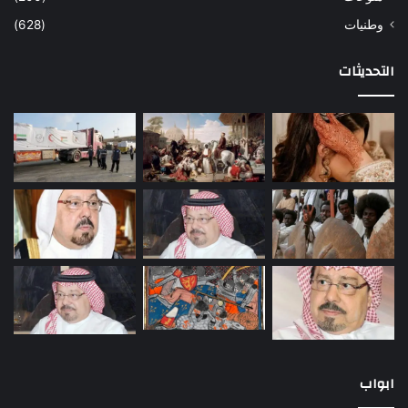
وطنيات
(628)
التحديثات
ابواب