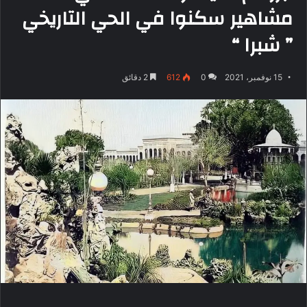
مشاهير سكنوا في الحي التاريخي
” شبرا “
15 نوفمبر، 2021
0
612
2 دقائق