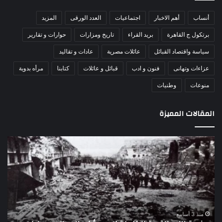
أنساب
أهم الاخبار
اجتماعيات
العدد الورقى
المزيد
برتكول ج القاهرة
بريد القراء
تاريخ ومزارات
حوارات و تقارير
سياسة واقتصاد القبائل
عائلات مصرية
عادات و تقاليد
عزاءات وتهانى
فنون و ادب
قبائل و عائلات
كتابنا
مرأه بدوية
منوعات
وطنيات
المقالات المميزة
اللواء
الأ
دكتور
العا
راضي
للهل
عبدالمعطي
الأ
يكتب:
الإم
30
يتف
يونيو
مرك
ا
–
الع
منذ 3 أسابيع