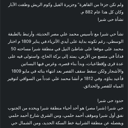
ولم تكن جزءا من القاهرة” وجزيرة الفيل وكوم الريش وطفت الآبار
وكان كل هذا عام 882 م.
نشأة حى شبرا
نشأ حي شبرا مع تأسيس محمد علي مصر الحديثة، وأرتبط بالطبقة
الوسطي، رغم تكونه بداية على أيدي الأثرياء.في يناير 1809 م اختار
محمد على موقعا على شاطئ النيل في منطقة شبرا مساحته 50
فداناً في متسع من الأرض، يمتد إلى بركة الحاج، واستولى فيه على
عدة قرى وإقطاعيات، وبدأ بناء قصره، وغرس فيها البساتين
والأشجار ولكن سقط سقف القصر بعد انتهاء بنائه في مايو 1809
فأعيد بناؤه. وفي 1812 م أنشا محمد علي عدداً من السواقي لتوفير
المياه للقصر والحدائق.
حدود حى شبرا
حي شبرا (شبرا مصر) هو أحد أحياء منطقة شبرا ويحده من الجنوب
نفق أول شبرا وموقف أحمد حلمي، ومن الشرق شارع أحمد حلمي
ويفصله عن منطقة الشرابية خط السكة الحديد، ومن الشمال حي