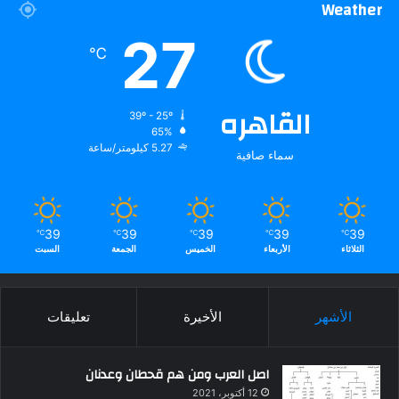
Weather
27
℃
القاهره
39º - 25º
65%
5.27 كيلومتر/ساعة
سماء صافية
39
39
39
39
39
℃
℃
℃
℃
℃
الثلاثاء
الأربعاء
الخميس
الجمعة
السبت
الأشهر
الأخيرة
تعليقات
اصل العرب ومن هم قحطان وعدنان
12 أكتوبر، 2021