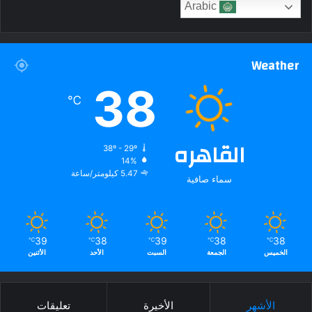
Arabic
Weather
38
℃
القاهره
38º - 29º
14%
5.47 كيلومتر/ساعة
سماء صافية
39
38
39
38
38
℃
℃
℃
℃
℃
الخميس
الجمعة
السبت
الأحد
الأثنين
الأشهر
الأخيرة
تعليقات