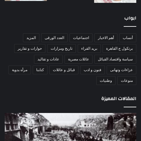
ابواب
أنساب
أهم الاخبار
اجتماعيات
العدد الورقى
المزيد
برتكول ج القاهرة
بريد القراء
تاريخ ومزارات
حوارات و تقارير
سياسة واقتصاد القبائل
عائلات مصرية
عادات و تقاليد
عزاءات وتهانى
فنون و ادب
قبائل و عائلات
كتابنا
مرأه بدوية
منوعات
وطنيات
المقالات المميزة
مذبحة
اللو
اللد..
دكت
القصة
را
الكاملة
عبد