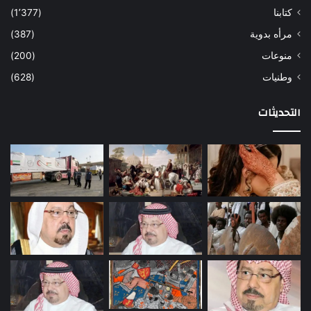
كتابنا
(1٬377)
مرأه بدوية
(387)
منوعات
(200)
وطنيات
(628)
التحديثات