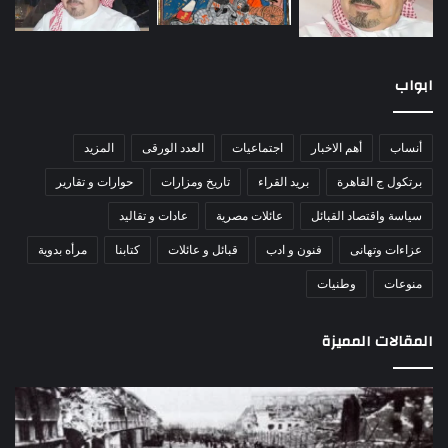
ابواب
أنساب
أهم الاخبار
اجتماعيات
العدد الورقى
المزيد
برتكول ج القاهرة
بريد القراء
تاريخ ومزارات
حوارات و تقارير
سياسة واقتصاد القبائل
عائلات مصرية
عادات و تقاليد
عزاءات وتهانى
فنون و ادب
قبائل و عائلات
كتابنا
مرأه بدوية
منوعات
وطنيات
المقالات المميزة
مذبحة
اللو
اللد..
دكت
القصة
را