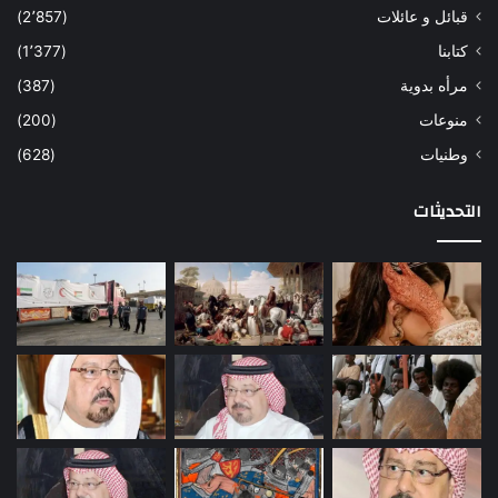
قبائل و عائلات
(2٬857)
كتابنا
(1٬377)
مرأه بدوية
(387)
منوعات
(200)
وطنيات
(628)
التحديثات