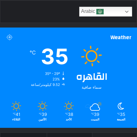
Arabic
Weather
35
℃
القاهره
35º - 29º
23%
9.52 كيلومتر/ساعة
سماء صافية
41
39
38
39
35
℃
℃
℃
℃
℃
الجمعة
السبت
الأحد
الأثنين
الثلاثاء