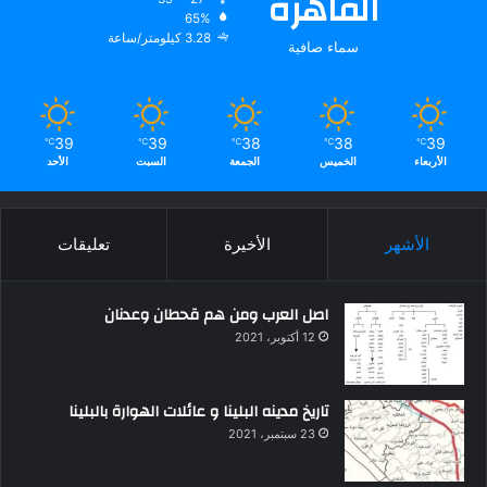
القاهره
65%
3.28 كيلومتر/ساعة
سماء صافية
39
39
38
38
39
℃
℃
℃
℃
℃
الأربعاء
الخميس
الجمعة
السبت
الأحد
الأشهر
الأخيرة
تعليقات
اصل العرب ومن هم قحطان وعدنان
12 أكتوبر، 2021
تاريخ مدينه البلينا و عائلات الهوارة بالبلينا
23 سبتمبر، 2021