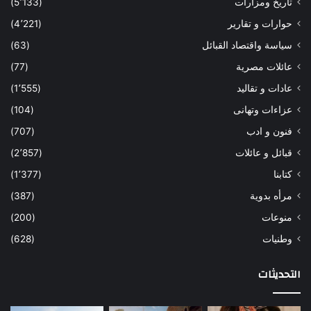
تاريخ ومزارات
(5٬133)
حوارات و تقارير
(4٬221)
سياسة واقتصاد القبائل
(63)
عائلات مصرية
(77)
عادات و تقاليد
(1٬555)
عزاءات وتهانى
(104)
فنون و ادب
(707)
قبائل و عائلات
(2٬857)
كتابنا
(1٬377)
مرأه بدوية
(387)
منوعات
(200)
وطنيات
(628)
التحديثات