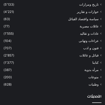
تاريخ ومزارات
(5٬133)
حوارات و تقارير
(4٬221)
سياسة واقتصاد القبائل
(63)
عائلات مصرية
(77)
عادات و تقاليد
(1٬555)
عزاءات وتهانى
(104)
فنون و ادب
(707)
قبائل و عائلات
(2٬857)
كتابنا
(1٬377)
مرأه بدوية
(387)
منوعات
(200)
وطنيات
(628)
التحديثات