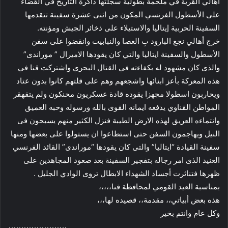
أهالي القرية في ملحمة بطولية سجلتها ذاكرة التاريخ في القضاء
على الأسطول الفرنسي المكون من اثنى عشرة سفينة تتقدمها
السفينة الحربية إيتاليا والاستيلاء على ذخائر الجيش ومؤنته.
خرج أهالي نجع البارود بِ العصا والنبابيت وانقضوا على سفن
الأسطول والسفينة ايتاليا والتي كان يقودها الاميرال ” موراندى”
والذى كان مشهود له بكفاءته في القتال البحري واشتركت قنا في
هذه المعركة بأعز ابنائها واشجعهم وهم على قلتهم كانوا بدون عتاد
ويحاربون اسطولا مجهزا يقوده قادة عسكريون محنكون ولم يتقهقر
المواطن القناوي يدفعه ايمانه القوى بالله ورسوله وحبه العميق
وانتماءه العريق لهذه الارض الطيبة فنزل الكثير منهم يسبحون فى
النيل ويهاجمون السفن حتى استطاعوا ان يستولوا على بعضها ومنها
سفينة القيادة “ايتاليا” والتى كان يقودها “موراندى” القائد الفرنسي
العنيد الذى امر رجاله بتفجير السفينة بعد صعود المجاهدين على
ظهرها فتناثرت أجساد الشهداء الابطال تروى الوادي الجليل .
بمناسبة العيد القومي لمحافظة قنا،،،،،
هذه بعض أبياتي،، مقدمة،، قصيده لها،،،
وكل عام وانتم بخير
،،،،،،،،،،،،،،،،،،،،،،،