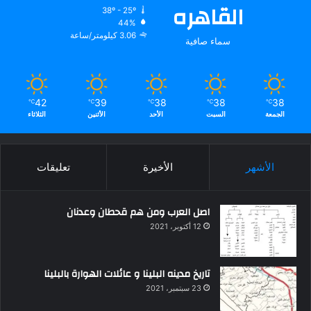
القاهره
38º - 25º
44%
3.06 كيلومتر/ساعة
سماء صافية
42
39
38
38
38
℃
℃
℃
℃
℃
الجمعة
السبت
الأحد
الأثنين
الثلاثاء
الأشهر
الأخيرة
تعليقات
اصل العرب ومن هم قحطان وعدنان
12 أكتوبر، 2021
تاريخ مدينه البلينا و عائلات الهوارة بالبلينا
23 سبتمبر، 2021