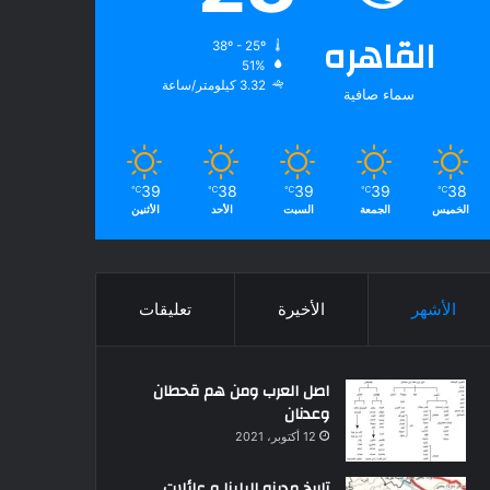
القاهره
38º - 25º
51%
3.32 كيلومتر/ساعة
سماء صافية
39
38
39
39
38
℃
℃
℃
℃
℃
الخميس
الجمعة
السبت
الأحد
الأثنين
الأشهر
الأخيرة
تعليقات
اصل العرب ومن هم قحطان
وعدنان
12 أكتوبر، 2021
تاريخ مدينه البلينا و عائلات