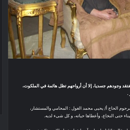
 نفتقد وجودهم جسديا، إلا أن أرواحهم تظل هائمة في الملكوت،
.
مرحوم الحاج أ/ يحيى محمد الغول : المحامي والمستشار،
ء حتى النخاع، وأعطاها حياته، و كل شىء لديه.