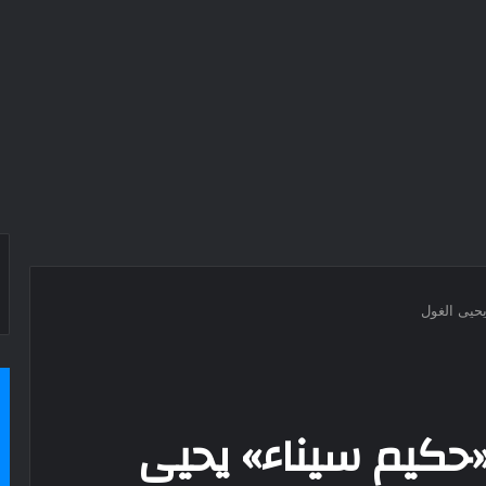
حيى الغول
«حكيم سيناء» يحيى