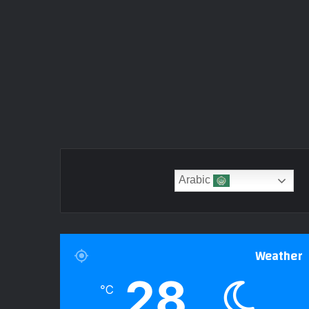
Arabic
Weather
28
℃