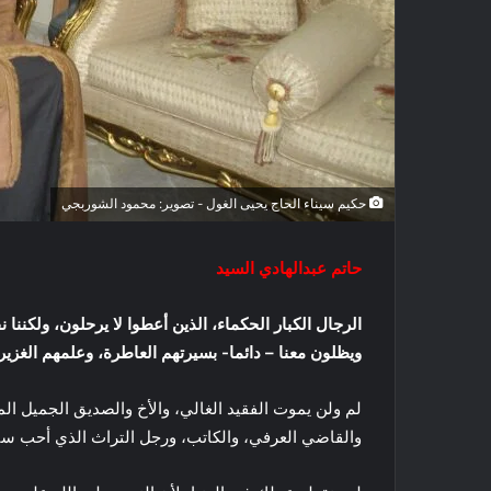
حكيم سيناء الحاج يحيى الغول - تصوير: محمود الشوربجي
حاتم عبدالهادي السيد
الرجال الكبار الحكماء، الذين أعطوا لا يرحلون، ولكننا
ويظلون معنا – دائما- بسيرتهم العاطرة، وعلمهم الغزير 
لم ولن يموت الفقيد الغالي، والأخ والصديق الجميل ال
والقاضي العرفي، والكاتب، ورجل التراث الذي أحب سينا