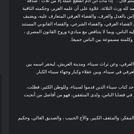
م قال : ” إذا مات ابن آدم انقطع عمله إلا من ثلاث : صدقة
مد لله ورث الثلاثة، علاوة على أن علمه الغزير، وحكمته الثاقبة
ناس بالعدل والعرف، والقضاء العرفي المتعارف عليه، ويضيف
 القضاء العرفي، والقضاء الشرعي، والقضاء القانوني المستند
ليه الناس، وبما لا يتناقض مع مباديء وروح القانون المصري ،
 وكلمته مسموعة بين الناس جميعا.
 العرفي، وعن تراث سيناء، ومدينة العريش، ليحفر اسمه بين
رفي في سيناء، وبين عقلاء وكبار وجهاء سيناء الكبار.
أحد كتاب سيناء الذين قدموا لسيناء، وللوطن الكثير، فظلت،
ي قضايا الناس، ولدى المثقفين، فهو من أفاضل من أنجبت
مفكر، والمثقف الكبير، والأخ الحبيب ، والصديق الغالي، وحكيم