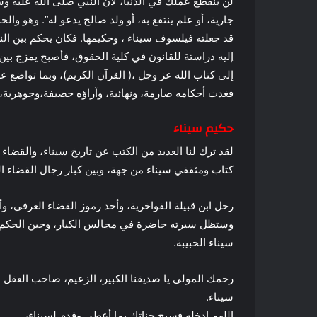
لن ينقطع عملك في الدنيا، لأن النبي صلى الله عليه وسل
جارية، أو علم ينتفع به، أو ولد صالح يدعو له”. وهو والح
قد جعلته فيلسوف سيناء ، وحكيمها. فكان يحكم بين ال
إليه دراستة للقانون في كلية الحقوق، فأصبح يمزج بين
إلى كتاب الله عز وجل ،( القرآن الكريم)، وبما تواضع ع
فغدت أحكامه صارمة، ونهائية، وآراؤه حصيفة،وجوهرية،
حكيم سيناء
لقد ترك لنا العديد من الكتب عن تاريخ سيناء، والقضاء
كتاب ومثقفي سيناء من جهة، وبين كبار رجال القضاء الع
رحل ابن قبيلة الفواخرية، وأحد رموز القضاء العرفي، و
وستظل سيرته حاضرة في مجالس الكبار، وحين الحكم ف
سيناء الحبيبة.
رحمك المولى يا صديقنا الكبير، الزعيم، صاحب العقل ال
سيناء.
اللهم ادخله فسيح جناتك بما أعطى وقدم لسيناء،