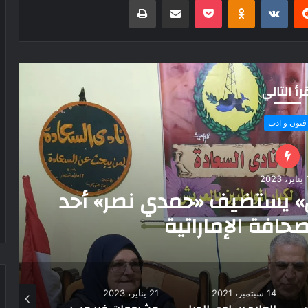
رأ التالي
فنون و ادب
202
» يستضيف «حمدي نصر» أحد
فة الإماراتية
14 سبتمبر، 2021
21 يناير، 2023
6 يوليو، 2024