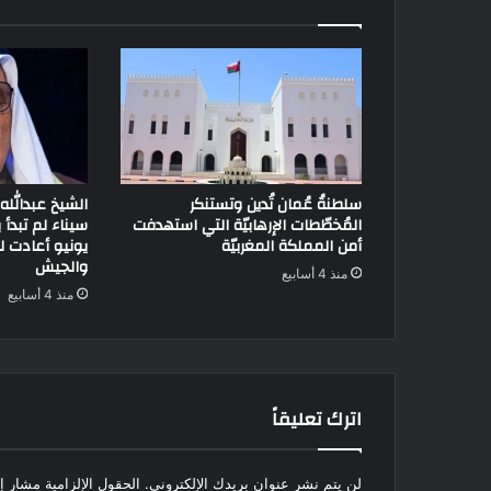
سلطنةُ عُمان تُدين وتستنكر
الشيخ عبدالله 
المُخطّطات الإرهابيّة التي استهدفت
أمن المملكة المغربيّة
يونيو أعادت 
والجيش
منذ 4 أسابيع
منذ 4 أسابيع
اترك تعليقاً
لن يتم نشر عنوان بريدك الإلكتروني.
الحقول الإلزامية مشار إل