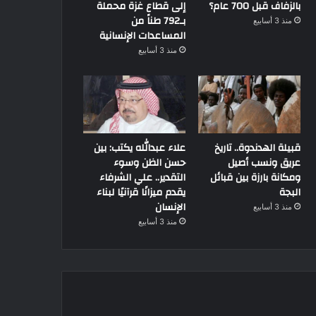
بالزفاف قبل 700 عام؟
إلى قطاع غزة محملة
بـ792 طناً من
منذ 3 أسابيع
المساعدات الإنسانية
منذ 3 أسابيع
أهم الاخبار
قبيلة الهدندوة.. تاريخ
علاء عبدالله يكتب: بين
عريق ونسب أصيل
حسن الظن وسوء
ومكانة بارزة بين قبائل
التقدير.. علي الشرفاء
30 سبتمبر، 2023
البجة
يقدم ميزانًا قرآنيًا لبناء
وزير الشباب والرياضة ومحافظ ش
الإنسان
منذ 3 أسابيع
مركزي شباب الظهير و
منذ 3 أسابيع
17 يناير، 2023
30 سبتمبر، 2023