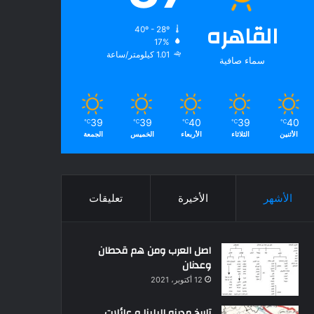
القاهره
40º - 28º
17%
1.01 كيلومتر/ساعة
سماء صافية
39
39
40
39
40
℃
℃
℃
℃
℃
الأثنين
الثلاثاء
الأربعاء
الخميس
الجمعة
الأشهر
الأخيرة
تعليقات
اصل العرب ومن هم قحطان
وعدنان
12 أكتوبر، 2021
تاريخ مدينه البلينا و عائلات