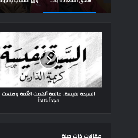
عبدالحليم قنديل يكتب: نهايات قصة أوكرانيا
«نادي السعادة بالعريش» يستضيف «حمدي نصر» أحد مؤسسي الصحافة الإماراتية
السيدة نفيسة.. عالمة ألهمت الأئمة وصنعت
مجداً خالداً
مقالات ذات صلة