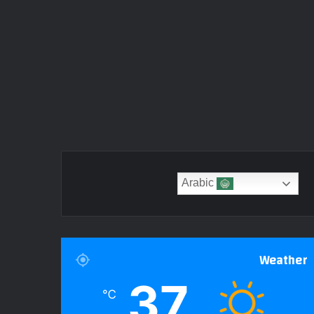
Arabic
Weather
37
℃