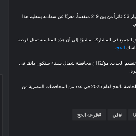
وأعلن مدير مديرية الأوقاف أن القرعة أسفرت عن: اختيار 53 فائزاً من بين 219 متقدماً. معربًا عن سعادته بتنظيم هذا
.
الجميع فى المشاركة. مشيرًا إلى أن هذه المناسبة تمثل فرصة
مناسك
الحج
.
تنظيم الحدث. مؤكدًا أن محافظة شمال سيناء ستكون دائمًا فى
رة.
كانت وزارة الداخلية أعلنت في بيان عن إقامة القرعة الخاصة بالحج لعام 2025 في عدد من المحافظات المصرية من
في
قرعة الحج
ريست
بوكيت
Odnoklassniki
مشاركة عبر البريد
طباعة