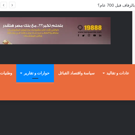
ف قبل 700 عام؟
عادات و تقاليد
سياسة واقتصاد القبائل
حوارات و تقارير
وطنيات