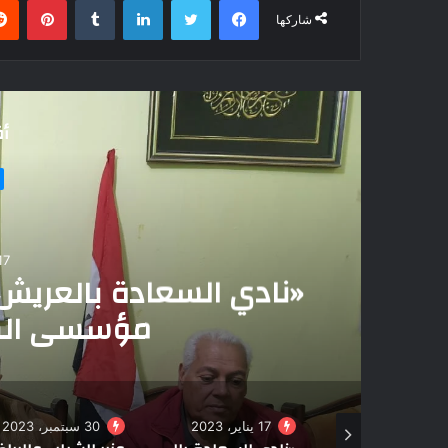
شاركها
أق
17 يناير، 3
«نادي السعادة بالعريش
مؤسسي الصحا
17 يناير، 2023
30 سبتمبر، 2023