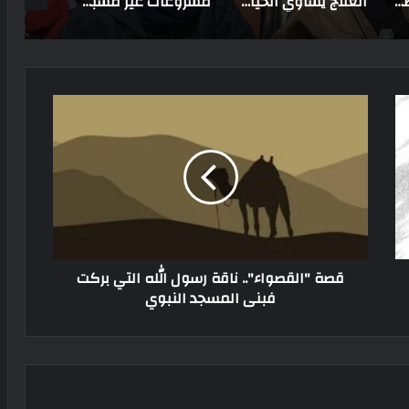
وزير الشباب والرياضة ومحافظ شمال سيناء يفتتحان مركزي شباب الظهير والجورة
العلاج يساوي الحياة.. مصر تنجح في تحقيق الاكتفاء الذاتي والتصدير من الأدوية
مشروعات غير مسبوقة في الصعيد وسيناء l مصر تحصد ثمار خططها التنموية
قصة "القصواء".. ناقة رسول الله التي بركت
فبنى المسجد النبوي