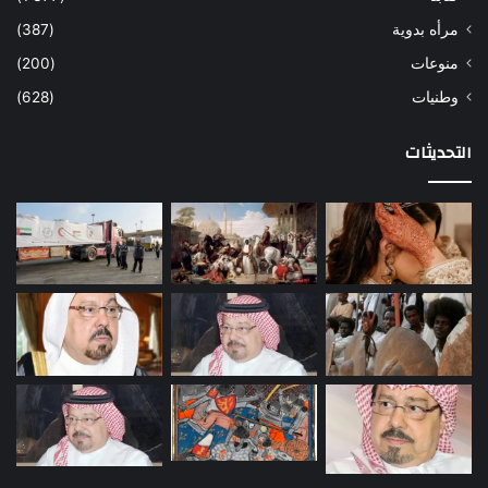
مرأه بدوية
(387)
منوعات
(200)
وطنيات
(628)
التحديثات