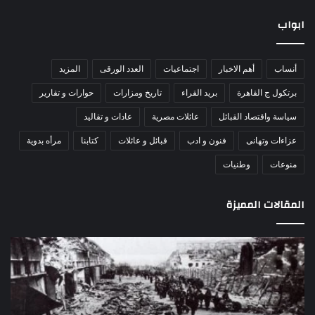
ابواب
أنساب
أهم الاخبار
اجتماعيات
العدد الورقى
المزيد
برتكول ج القاهرة
بريد القراء
تاريخ ومزارات
حوارات و تقارير
سياسة واقتصاد القبائل
عائلات مصرية
عادات و تقاليد
عزاءات وتهانى
فنون و ادب
قبائل و عائلات
كتابنا
مرأه بدوية
منوعات
وطنيات
المقالات المميزة
اللواء
الأ
دكتور
العا
راضي
للهل
عبدالمعطي
الأ
يكتب:
الإم