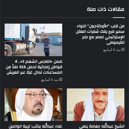
مقالات ذات صلة
من قلب “الأوكتاجون” اللواء
سمير فرج يفك شفرات العقل
الإستراتيجي لمصر مع جابر
القرموطى
منذ 4 أسابيع
ضمن «الفارس الشهم 3».. 4
قوافل إماراتية تحمل 416 طناً من
المساعدات تدخل غزة عبر العريش
منذ 4 أسابيع
الشيخ عبدالله جهامة ينعى
علاء عبدالله يكتب: تربية الوالدين