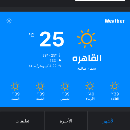
Weather
25
℃
القاهره
39º - 25º
73%
4.22 كيلومتر/ساعة
سماء صافية
39
39
39
40
39
℃
℃
℃
℃
℃
الثلاثاء
الأربعاء
الخميس
الجمعة
السبت
الأشهر
الأخيرة
تعليقات