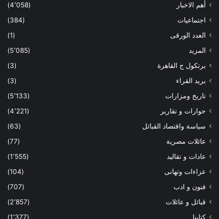
أهم الاخبار
(4٬058)
اجتماعيات
(384)
العدد الورقى
(1)
المزيد
(5٬085)
برتكول ج القاهرة
(3)
بريد القراء
(3)
تاريخ ومزارات
(5٬133)
حوارات و تقارير
(4٬221)
سياسة واقتصاد القبائل
(63)
عائلات مصرية
(77)
عادات و تقاليد
(1٬555)
عزاءات وتهانى
(104)
فنون و ادب
(707)
قبائل و عائلات
(2٬857)
كتابنا
(1٬377)