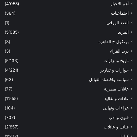
أهم الاخبار
(4٬058)
اجتماعيات
(384)
العدد الورقى
(1)
المزيد
(5٬085)
برتكول ج القاهرة
(3)
بريد القراء
(3)
تاريخ ومزارات
(5٬133)
حوارات و تقارير
(4٬221)
سياسة واقتصاد القبائل
(63)
عائلات مصرية
(77)
عادات و تقاليد
(1٬555)
عزاءات وتهانى
(104)
فنون و ادب
(707)
قبائل و عائلات
(2٬857)
كتابنا
(1٬377)