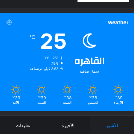
Weather
25
℃
القاهره
39º - 25º
78%
3.63 كيلومتر/ساعة
سماء صافية
39
39
38
38
39
℃
℃
℃
℃
℃
الأربعاء
الخميس
الجمعة
السبت
الأحد
الأشهر
الأخيرة
تعليقات