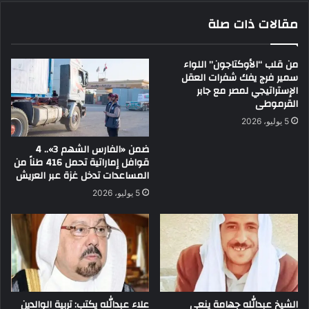
مقالات ذات صلة
من قلب “الأوكتاجون” اللواء
سمير فرج يفك شفرات العقل
الإستراتيجي لمصر مع جابر
القرموطى
5 يوليو، 2026
ضمن «الفارس الشهم 3».. 4
قوافل إماراتية تحمل 416 طناً من
المساعدات تدخل غزة عبر العريش
5 يوليو، 2026
الشيخ عبدالله جهامة ينعى
علاء عبدالله يكتب: تربية الوالدين