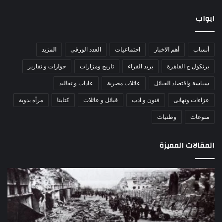
ابواب
أنساب
أهم الاخبار
اجتماعيات
العدد الورقى
المزيد
برتكول ج القاهرة
بريد القراء
تاريخ ومزارات
حوارات و تقارير
سياسة واقتصاد القبائل
عائلات مصرية
عادات و تقاليد
عزاءات وتهانى
فنون و ادب
قبائل و عائلات
كتابنا
مرأه بدوية
منوعات
وطنيات
المقالات المميزة
اللواء
الأ
دكتور
العا
راضي
للهل
عبدالمعطي
الأ
يكتب:
الإم