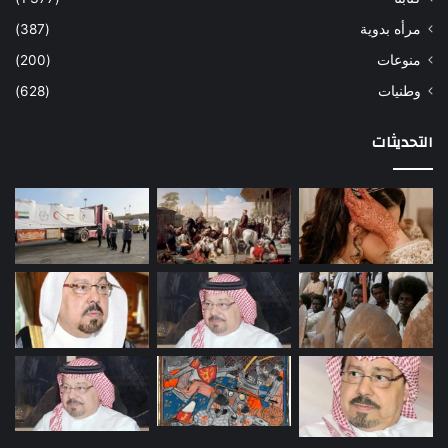
مرأه بدوية
(387)
منوعات
(200)
وطنيات
(628)
التحديثات