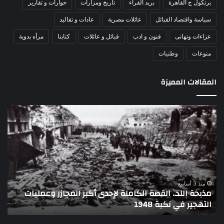
برتكول ج القاهرة
بريد القراء
تاريخ ومزارات
حوارات و تقارير
سياسة واقتصاد القبائل
عائلات مصرية
عادات و تقاليد
عزاءات وتهانى
فنون و ادب
قبائل و عائلات
كتابنا
مرأه بدوية
منوعات
وطنيات
المقالات المميزة
اللواء
دكتور
راضي
عبدالمعطي
يكتب:
30
يونيو
–
منذ 3 أسابيع
اللواء دكتور راضي عبدالمعطي يكتب: 30 يونيو – 3 يوليو..
3
تاريخ لا يمحى من الذاكرة الوطنية المصرية
يوليو..
تاريخ