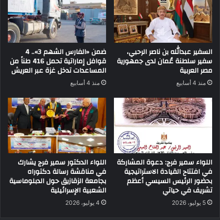
السفير عبدالله بن ناصر الرحبي،
ضمن «الفارس الشهم 3».. 4
سفير سلطنة عُمان لدى جمهورية
قوافل إماراتية تحمل 416 طناً من
مصر العربية
المساعدات تدخل غزة عبر العريش
منذ 4 أسابيع
منذ 4 أسابيع
اللواء سمير فرج: دعوة المشاركة
اللواء الدكتور سمير فرج يشارك
في افتتاح القيادة الاستراتيجية
في مناقشة رسالة دكتوراه
بحضور الرئيس السيسي أعظم
بجامعة الزقازيق حول الدبلوماسية
تشريف في حياتي
الشعبية الإسرائيلية
5 يوليو، 2026
4 يوليو، 2026