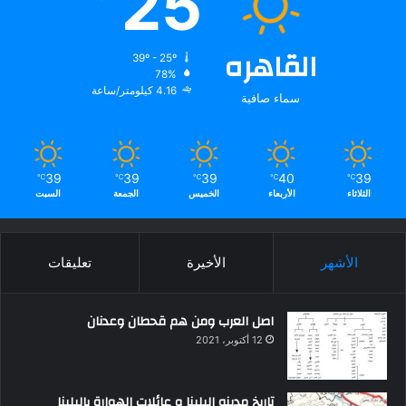
25
القاهره
39º - 25º
78%
4.16 كيلومتر/ساعة
سماء صافية
39
39
39
40
39
℃
℃
℃
℃
℃
الثلاثاء
الأربعاء
الخميس
الجمعة
السبت
الأشهر
الأخيرة
تعليقات
اصل العرب ومن هم قحطان وعدنان
12 أكتوبر، 2021
تاريخ مدينه البلينا و عائلات الهوارة بالبلينا