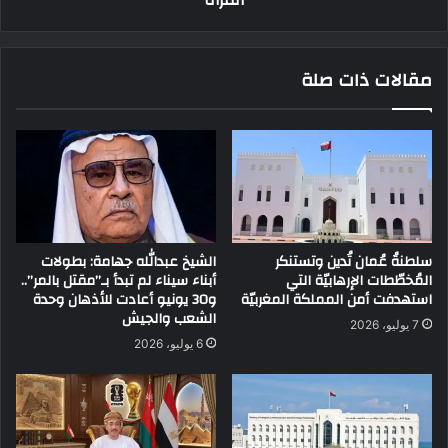
المرأة
مقالات ذات صلة
سلطنةُ عُمان تُدين وتستنكر
الشيخ عبدالله جهامة: بطولات
المُخطّطات الإرهابيّة التي
أبناء سيناء لم تبدأ بـ”مقتل بالمر”..
استهدفت أمن المملكة المغربيّة
و30 يونيو أعادت للأذهان وحدة
الشعب والجيش
7 يوليو، 2026
6 يوليو، 2026