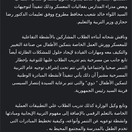
وبعض مدراء المدارس بفعاليات المعسكر وذلك تنفيذاً لتوجيهات
السيد اللواء خالد شعيب محافظ مطروح ووفق تعليمات الدكتور رضا
حجازي وزير التربية والتعليم.
وناقش شحاته أبناءه الطلاب المشاركين بالأنشطة التفاعلية
للمعسكر وورش العمل الخاصة بتمكين الأطفال من صناعة التغيير
والتكيف معه ومهارات القيادة لإيجاد حلول للمشكلات الطارئة أيضاً
تابع جانب من مسرحية يتم تدريب الطلاب عليها للتوعية بإخطار
التنمر صحيا واجتماعيا والتي تتم تحت إشراف توجيه عام التربية
المسرحية مشيراً أن ذلك يأتي تنفيذاً لأنشطة المبادرة الوطنية
لتمكين الأطفال ” دوي” والتى تتم برعاية السيدة إنتصار السيسى
قرينة السيد رئيس الجمهورية.
وتابع وكيل الوزارة كذلك تدريب الطلاب علي التطبيقات العملية
الخاصة بالتعلم الرقمي بالإضافة إلى مفهوم التربية الإيجابية ومبادئها
وانشطة توعويه عن التنمر وأنواعه، وكيفية تخطيط المبادرات التى
تخدم الطفل بالمدرسة والمجتمع المحيط به .