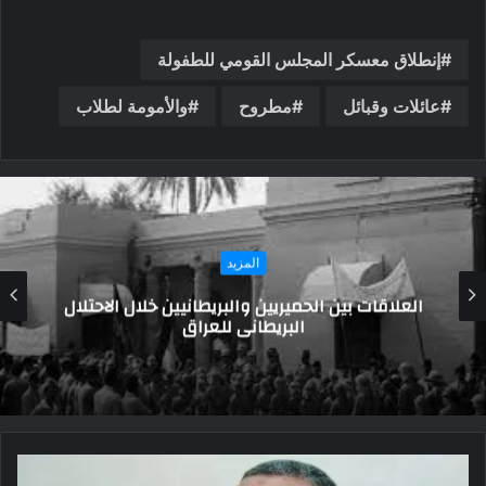
إنطلاق معسكر المجلس القومي للطفولة
عائلات وقبائل
مطروح
والأمومة لطلاب
المزيد
راسم عبيدات يكتب:معركة رفح هل تنقذ نتنياهو
ومصيره السياسي …؟؟؟؟