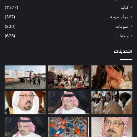
كتابنا
(1٬377)
مرأه بدوية
(387)
منوعات
(200)
وطنيات
(628)
التحديثات