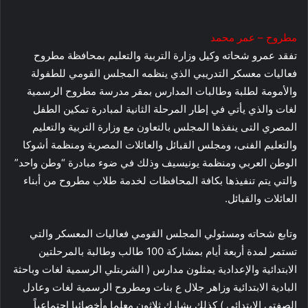
مطروح – عمر محمد
تفقد عمرو شحاته وكيل وزارة التربية والتعليم بمحافظة مطروح
فعاليات معسكر التدريبي الذي ينظمه المجلس القومي للطفولة
والأمومة لطلبة وطالبات المدارس بمقر مدرسة مطروح الرسمية
لغات والذي يأتي في إطار المرحلة الثانية لمبادرة تمكين الطفل
المصري التى ينفذها المجلس بالتعاون مع وزارة التربية والتعليم
والتعليم الفنى، ومجلس القبائل والعائلات المصرية ومنظمة أشوكا
الوطن العربي ومنظمة يونيسيف وذلك في ضوء مبادرة “وطن واحد”
والتي يتم تنفيذها بكافة المحافظات لخدمة طلاب مطروح من أبناء
العائلات والقبائل.
وتابع شحاته ومسئولي المجلس القومي فعاليات المعسكر والتي
تستمر لمدة أربعة أيام بمشاركة 100 طالب وطالبة بالمرحلتين
الابتدائية والإعدادية يمثلون مدارس ( الشربتلي الرسمية لغات وباحثة
البادية الابتدائية وزاهر جلال ع بنات ومطروح الرسمية لغات وعادل
الصفتى الابتدائي ) كذلك يشارك ثلاثون معلما وأخصائيا اجتماعياً