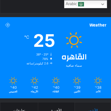
Arabic
Weather
25
℃
القاهره
38º - 25º
78%
2.6 كيلومتر/ساعة
سماء صافية
40
42
40
39
38
℃
℃
℃
℃
℃
الأحد
الأثنين
الثلاثاء
الأربعاء
الخميس
الأشهر
الأخيرة
تعليقات