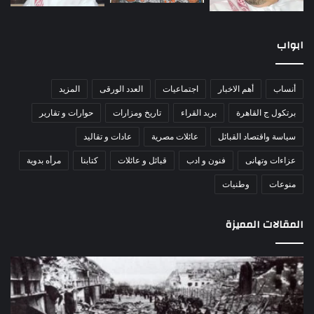
ابواب
أنساب
أهم الاخبار
اجتماعيات
العدد الورقى
المزيد
برتكول ج القاهرة
بريد القراء
تاريخ ومزارات
حوارات و تقارير
سياسة واقتصاد القبائل
عائلات مصرية
عادات و تقاليد
عزاءات وتهانى
فنون و ادب
قبائل و عائلات
كتابنا
مرأه بدوية
منوعات
وطنيات
المقالات المميزة
اللواء
الأ
دكتور
العا
راضي
للهل
عبدالمعطي
الأ