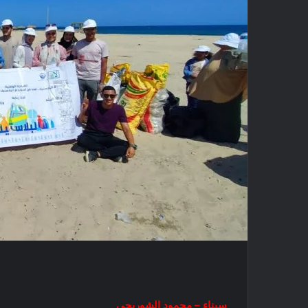
سيناء – محمود الشوربجي