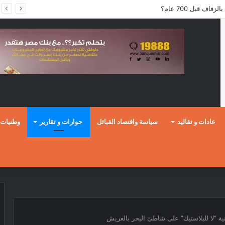
ف قبل 700 عام؟
عادات و تقاليد
سياسة واقتصاد القبائل
حوارات و تقارير
وطنيات
نية “لا للبلاستيك” على شاطئ البحر بالعريش