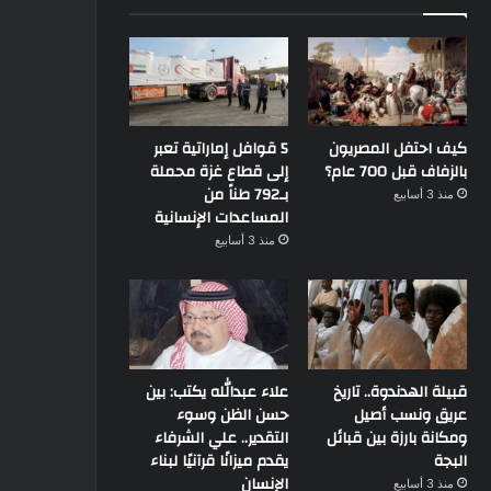
كيف احتفل المصريون
5 قوافل إماراتية تعبر
بالزفاف قبل 700 عام؟
إلى قطاع غزة محملة
بـ792 طناً من
منذ 3 أسابيع
المساعدات الإنسانية
منذ 3 أسابيع
قبيلة الهدندوة.. تاريخ
علاء عبدالله يكتب: بين
عريق ونسب أصيل
حسن الظن وسوء
ومكانة بارزة بين قبائل
التقدير.. علي الشرفاء
البجة
يقدم ميزانًا قرآنيًا لبناء
الإنسان
منذ 3 أسابيع