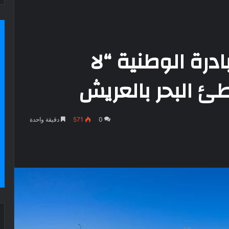
درة الوطنية “لا
ئ البحر بالعريش
0
571
دقيقة واحدة