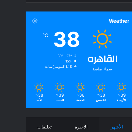
Weather
38
℃
القاهره
39º - 27º
15%
1.48 كيلومتر/ساعة
سماء صافية
38
39
38
38
39
℃
℃
℃
℃
℃
الأربعاء
الخميس
الجمعة
السبت
الأحد
الأشهر
الأخيرة
تعليقات