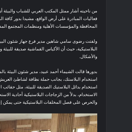
من ناحيته أشار ممثل المكتب العربي للشباب والبيئة أ
فعاليات المبادرة على أرض الواقع، مشيدا بدور كافة ا
المحافظة والمؤسسات الأهلية ومنظمات المجتمع المد
ولفتت رضوى سامي شاهين مدير فرع جهاز شئون البيئة 
البلاستيكية، حيث أن الأكياس القماشية صديقة للبيئة وق
والأشكال.
بدورها قالت الشيماء أحمد عبيد، مدير شئون البيئة بال
استخدام البلاستك، بجانب حملة نظافة لشاطئ العريش
استخدام بدائل البلاستيك الصديقة للبيئة، مثل حقائب ال
الاستخدام، بدلاً من الزجاجات البلاستيكية أحادية الاست
والحرص على فصل المخلفات البلاستيكية حتى يمكن إعا