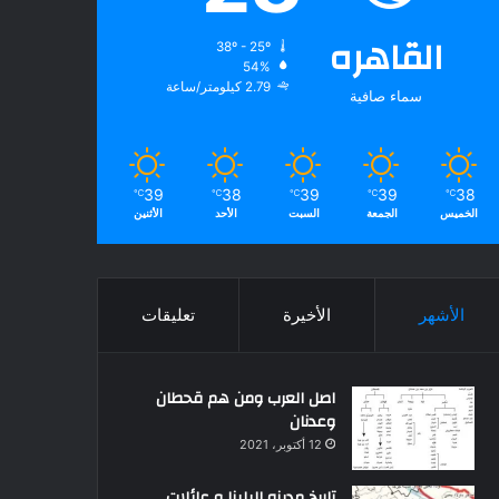
القاهره
38º - 25º
54%
2.79 كيلومتر/ساعة
سماء صافية
39
38
39
39
38
℃
℃
℃
℃
℃
الخميس
الجمعة
السبت
الأحد
الأثنين
الأشهر
الأخيرة
تعليقات
اصل العرب ومن هم قحطان
وعدنان
12 أكتوبر، 2021
تاريخ مدينه البلينا و عائلات