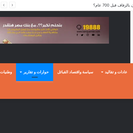
فاف قبل 700 عام؟
عادات و تقاليد
سياسة واقتصاد القبائل
حوارات و تقارير
وطنيات