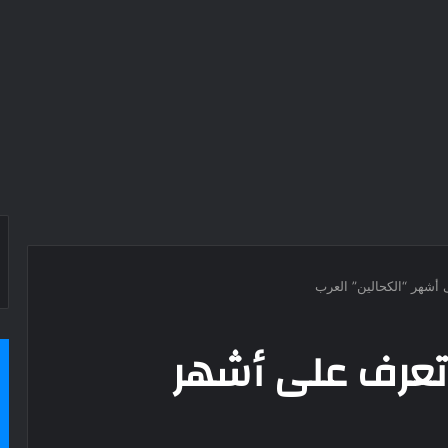
 أشهر “الكحالين” العرب
 تعرف على أشهر