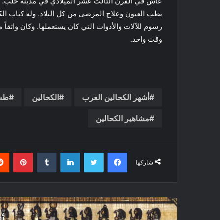
عاش في القرن الثالث عشر الميلادي في مدينة حلب. و
بطب العيون وعلاج المرضى من كل البلاد. وله كتاب ال
رسوم للآلات والأدوات التي كان يستعملها. وكان واثقاً م
وقت واحد.
أشهر الكحالين العرب
الكحالين
طب 
مشاهير الكحالين
فيسبوك
تويتر
لينكدإن
بينتي
شاركها
أق