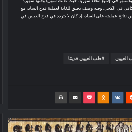
اشتهر في جميع أنحاء سوريا، حيث كانت سوريا وقتها شهيرةً
كافي في الكحل. وفيه وصف دقيق للغاية لعملية قدح الساد، مع
ن نتائج عمليته على الساد، إذ كان لا يتردد في قدح العينين في
العيون
طب العيون قديمًا
ريست
بوكيت
Odnoklassniki
مشاركة عبر البريد
طباعة
رأ التالي