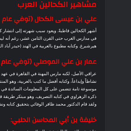
مشاهير الكحالين العرب
علي بن عيسى الكحال (توفي عام 400هـ / 1010م) :
أشهر الكحالين قاطبةً. ويعود سبب شهرته إلى انتشار كتا
في مدارس الغرب حتى القرن الثامن عشر، رغم أنه ليس أج
هيرشبرغ. وكتابه مطبوع بالعربية في الهند (حيدر آباد الدكن ـ
عمار بن علي الموصلي (توفي عام 400هـ /1010م) :
عراقي الأصل، لكنه مارس المهنة في القاهرة في عهد ال
نشاطاً وإبداعاً، وكتابه أفضل ما كتب بالعربية، وهو الم
موسوعة تامة تتضمن على كل المعلومات السائدة في زم
ذكره الزهراوي في كتابه التصريف. وهو مبتكر طريقة قدح
ولقد قام الدكتور محمد ظافر الوفائي بتحقيق كتابه ونش
خليفة بن أبي المحاسن الحلبي: