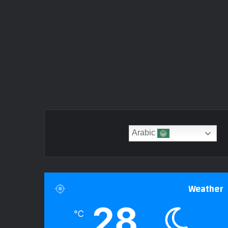
Arabic
Weather
28
℃