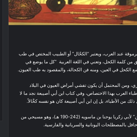
وقة عند العرب، ويعتبر “الكحّال” أو الطبيب المختص في طب
ق من كلمة الكحل، وتعني في اللغة العربية “كل ما يوضع في
 الكحل في العين، ومنه فن الكحالة، والمقصود به طب العيون.
العيون” مكانة عالي جدًا خلال القرن 4 الهجري، ومن المحتمل أن يكون تفشي أمراض العيون في البلاد
أطباء العرب بهذا الاختصاص، وفي كتاب ابن أبي أصيبعة نجد ما لا
 ذلك من الأطباء، بل إن ابن أبي أصيبعة كان هو نفسه كحَّالاً.
ومن أقدم الكتب في أمراض العين، هو كتاب “دغل العين” لأبي زكريا يوحنا بن ماسويه (242-190 هـ)، وهو مسيحي من
وحافل بالمصطلحات اليونانية والسريانية والفارسية.