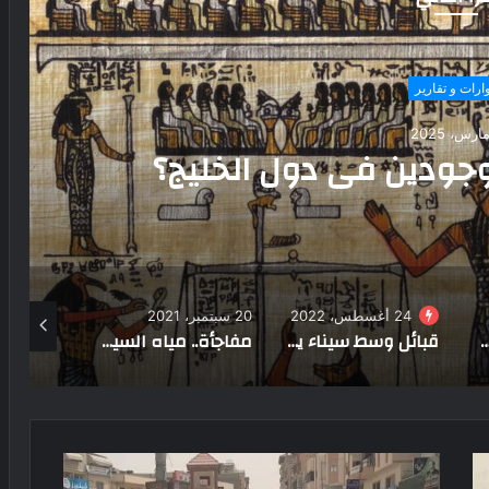
وارات و تقارير
 2026
الحضارات القديمة.. كيف
قديم قبل آلاف السنين؟
20 سبتمبر، 2021
22 ديسمبر، 2023
2 مارس، 2025
قبائل وسط سيناء يستقبلون قوافل الوديان الثقافية
مفاجأة.. مياه السيول تكفي لتحويل صحراء مصر الغربية إلى جنة خضراء
تاريخ صناعة النسيج في الأندلس.. وهذه مراحل تطوره